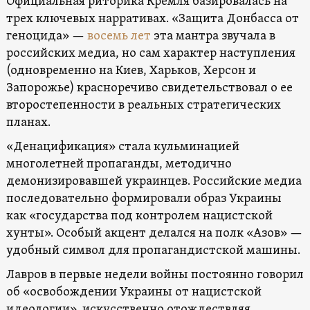
Официальная риторика Кремля базировалась на
трех ключевых нарративах. «Защита Донбасса от
геноцида» —
восемь лет
эта мантра звучала в
российских медиа, но сам характер наступления
(одновременно на Киев, Харьков, Херсон и
Запорожье) красноречиво свидетельствовал о ее
второстепенности в реальных стратегических
планах.
«Денацификация» стала кульминацией
многолетней пропаганды, методично
демонизировавшей украинцев. Российские медиа
последовательно формировали образ Украины
как «государства под контролем нацистской
хунты». Особый акцент делался на полк «Азов» —
удобный символ для пропагандистской машины.
Лавров в первые недели войны постоянно говорил
об «освобождении Украины от нацистской
идеологии», искусственно отождествляя