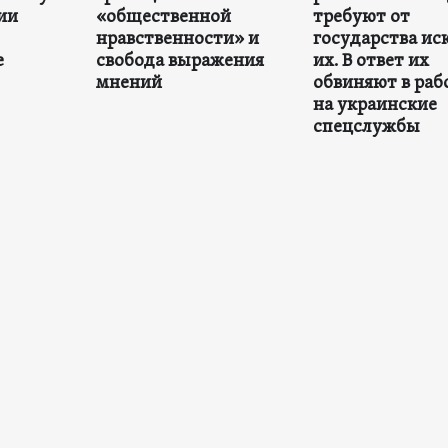
зии
«общественной
требуют от
нравственности» и
государства ис
е
свобода выражения
их. В ответ их
мнений
обвиняют в раб
на украинские
спецслужбы