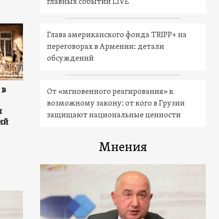
главных событий LIVE
Глава американского фонда TRIPP+ на
переговорах в Армении: детали
обсуждений
 в
От «мгновенного реагирования» к
возможному закону: от кого в Грузии
и
защищают национальные ценности
ий
Мнения