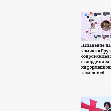
Нападение на
комика в Гру
сопровождал
скоординиро
информацион
кампанией