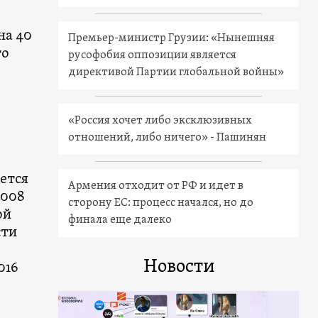
на 40
Премьер-министр Грузии: «Нынешняя
то
русофобия оппозиции является
директивой Партии глобальной войны»
«Россия хочет либо эксклюзивных
отношений, либо ничего» - Пашинян
ется
Армения отходит от РФ и идет в
2008
сторону ЕС: процесс начался, но до
ой
финала еще далеко
сти
Новости
016