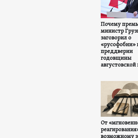
Почему премь
министр Груз
заговорил о
«русофобии» 
преддверии
годовщины
августовской
От «мгновенн
реагирования
возможному з