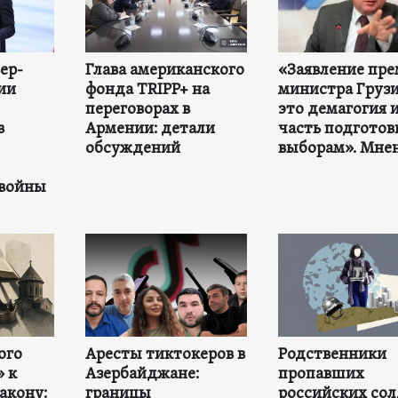
ер-
Глава американского
«Заявление пре
ии
фонда TRIPP+ на
министра Груз
переговорах в
это демагогия 
в
Армении: детали
часть подготов
обсуждений
выборам». Мне
 войны
ого
Аресты тиктокеров в
Родственники
» к
Азербайджане:
пропавших
акону:
границы
российских сол