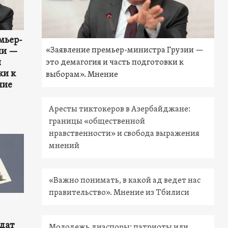
мьер-
«Заявление премьер-министра Грузии —
ии —
и
это демагогия и часть подготовки к
ки к
выборам». Мнение
ние
Аресты тиктокеров в Азербайджане:
границы «общественной
нравственности» и свобода выражения
мнений
«Важно понимать, в какой ад ведет нас
правительство». Мнение из Тбилиси
дат
Молодежь диаспоры: патриоты или