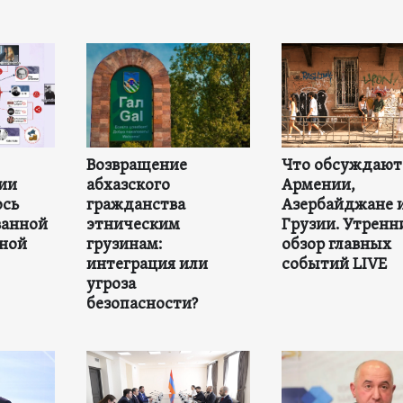
Возвращение
Что обсуждают
зии
абхазского
Армении,
ось
гражданства
Азербайджане 
ванной
этническим
Грузии. Утренн
ной
грузинам:
обзор главных
интеграция или
событий LIVE
угроза
безопасности?