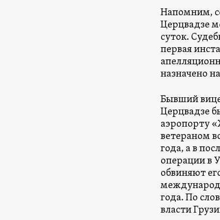
Напомним, с
Церцвадзе м
суток. Судеб
первая инст
апелляционн
назначено на
Бывший вице
Церцвадзе б
аэропорту «
ветераном в
года, а в по
операции в У
обвиняют его
международн
года. По сло
власти Груз