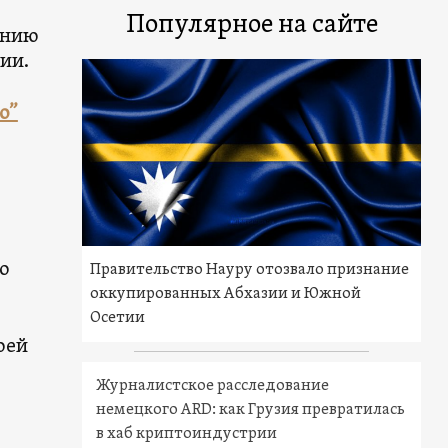
Популярное на сайте
ению
ии.
о”
о
Правительство Науру отозвало признание
оккупированных Абхазии и Южной
Осетии
оей
Журналистское расследование
немецкого ARD: как Грузия превратилась
в хаб криптоиндустрии