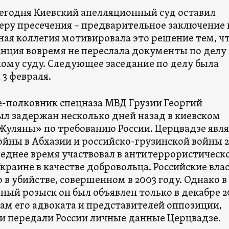
егодня Киевский апелляционный суд оставил
еру пресечения – предварительное заключение 
ная коллегия мотивировала это решение тем, ч
анция вовремя не переслала документы по делу
ому суду. Следующее заседание по делу была
 3 февраля.
-полковник спецназа МВД Грузии Георгий
ыл задержан несколько дней назад в киевском
Жуляны» по требованию России. Церцвадзе явля
ойны в Абхазии и российско-грузинской войны 
следнее время участвовал в антитеррористическ
краине в качестве добровольца. Российские вла
 в убийстве, совершенном в 2003 году. Однако в
ый розыск он был объявлен только в декабре 2
вам его адвоката и представителей оппозиции,
ии передали России личные данные Церцвадзе.