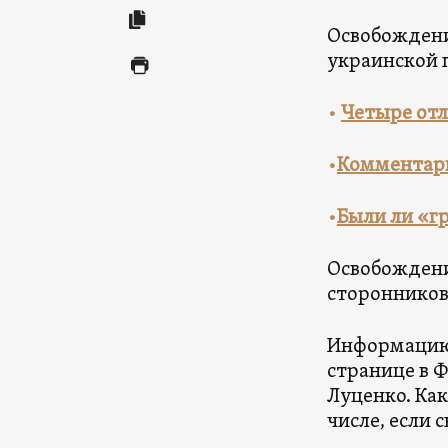
Освобождени
украинской 
•
Четыре отл
•
Комментари
•
Были ли «г
Освобождени
сторонников
Информацию 
странице в 
Луценко. Как
числе, если 