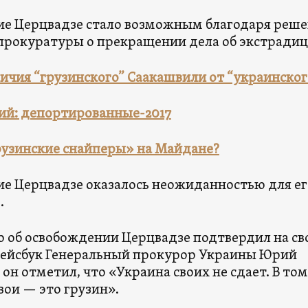
е Церцвадзе стало возможным благодаря реш
прокуратуры о прекращении дела об экстрадиц
ичия “грузинского” Саакашвили от “украинског
й: депортированные-2017
рузинские снайперы» на Майдане?
е Церцвадзе оказалось неожиданностью для ег
.
об освобождении Церцвадзе подтвердил на св
Фейсбук Генеральный прокурор Украины Юрий
 он отметил, что «Украина своих не сдает. В том
свои — это грузин».