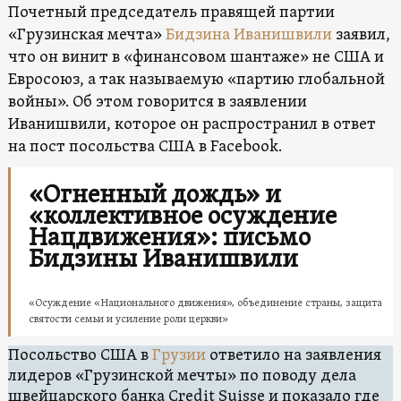
Почетный председатель правящей партии
«Грузинская мечта»
Бидзина Иванишвили
заявил,
что он винит в «финансовом шантаже» не США и
Евросоюз, а так называемую «партию глобальной
войны». Об этом говорится в заявлении
Иванишвили, которое он распространил в ответ
на пост посольства США в Facebook.
«Огненный дождь» и
«коллективное осуждение
Нацдвижения»: письмо
Бидзины Иванишвили
«Осуждение «Национального движения», объединение страны, защита
святости семьи и усиление роли церкви»
Посольство США в
Грузии
ответило на заявления
лидеров «Грузинской мечты» по поводу дела
швейцарского банка Credit Suisse и показало где