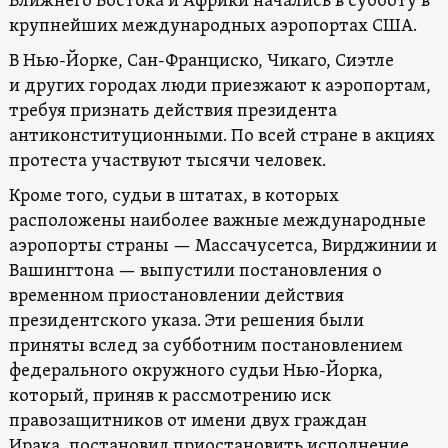
Ближнего Востока и Африки начались в субботу в
крупнейших международных аэропортах США.
В Нью-Йорке, Сан-Франциско, Чикаго, Сиэтле
и других городах люди приезжают к аэропортам,
требуя признать действия президента
антиконституционными. По всей стране в акциях
протеста участвуют тысячи человек.
Кроме того, судьи в штатах, в которых
расположены наиболее важные международные
аэропорты страны — Массачусетса, Вирджинии и
Вашингтона — выпустили постановления о
временном приостановлении действия
президентского указа. Эти решения были
приняты вслед за субботним постановлением
федерального окружного судьи Нью-Йорка,
который, приняв к рассмотрению иск
правозащитников от имени двух граждан
Ирака, постановил приостановить исполнение