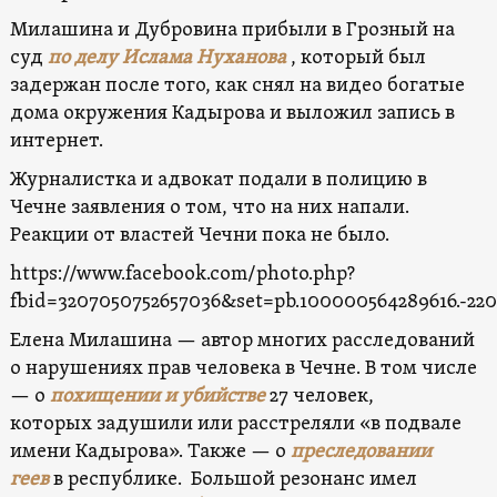
Милашина и Дубровина прибыли в Грозный на
суд
по делу Ислама Нуханова
, который был
задержан после того, как снял на видео богатые
дома окружения Кадырова и выложил запись в
интернет.
Журналистка и адвокат подали в полицию в
Чечне заявления о том, что на них напали.
Реакции от властей Чечни пока не было.
https://www.facebook.com/photo.php?
fbid=3207050752657036&set=pb.100000564289616.-22
Елена Милашина — автор многих расследований
о нарушениях прав человека в Чечне. В том числе
— о
похищении и убийстве
27 человек,
которых задушили или расстреляли «в подвале
имени Кадырова». Также — о
преследовании
геев
в республике. Большой резонанс имел