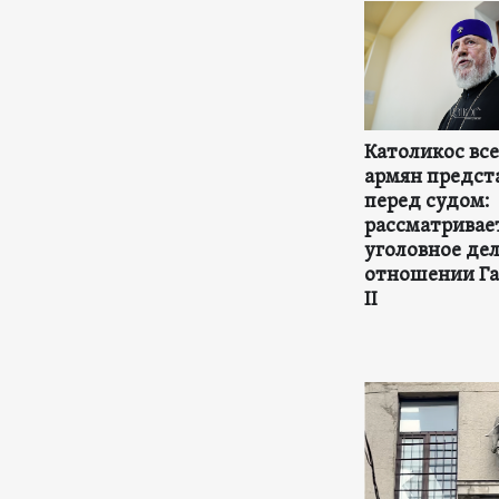
Католикос вс
армян предст
перед судом:
рассматривае
уголовное дел
отношении Га
II