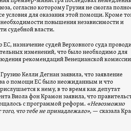
ения премьер-министра последовал немедленн
юза, согласно которому Грузия не смогла полн
е условия для оказания этой помощи. Кроме то
о необходимости повышения независимости и
ти судебной власти.
 ЕС, назначение судей Верховного суда провод
ательных изменений, что было необходимо для
людения рекомендаций Венецианской комиссии
Грузию Келли Дегнан заявила, что заявление
ва о помощи ЕС было неожиданным и что
ислушается к нему, в то время как депутат
нта Виола фон Крамон заявила, что правительс
ощалось с программой реформ.
«Невозможно
т того, что тебе не принадлежало»,
— сказала Кр