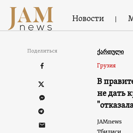
Новости
Поделиться
ქართული
Грузия
В правит
не дать к
"отказала
JAMnews
Тбилиси