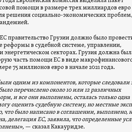
0 года Европейская комиссия выделила пакет
овой помощи в размере трех миллиардов евро
ля решения социально-экономических проблем
андемией.
 ЕС правительство Грузии должно было провест
 реформы в судебной системе, управлении,
и энергетическом секторах. Грузия должна был
орую часть помощи ЕС в виде макрофинансовог
мере 75 миллионов евро в начале 2021 года.
ыли одним из компонентов, которые следовали 
ыло перечислено около 10 или 12 различных
орм, и все они выполнены, осталась только одна
смогу оценить судебную систему, но местные экс
, что было написано в соглашении, выполнено, 
на, делегация ЕС, заявила, что определенные ус
олнены»,
— сказал Какауридзе.