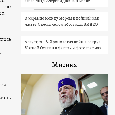
ый
глава МИД Азербайджана в Киеве
остью
го,
В Украине между морем и войной: как
живет Одесса летом 2026 года. ВИДЕО
илось
Август, 2008. Хронология войны вокруг
Южной Осетии в фактах и фотографиях
.
Мнения
тво
амон.