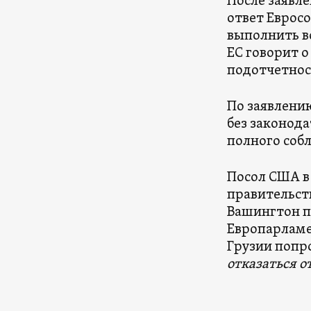
После заявл
ответ Евросо
выполнить вс
ЕС говорит 
подотчетнос
По заявлению
без законод
полного соб
Посол США в 
правительст
Вашингтон пр
Европарламе
Грузии попр
отказаться о