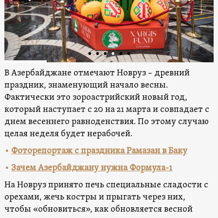
В Азербайджане отмечают Новруз – древний
праздник, знаменующий начало весны.
Фактически это зороастрийский новый год,
который наступает с 20 на 21 марта и совпадает с
днем весеннего равноденствия. По этому случаю
целая неделя будет нерабочей.
•
Фоторепортаж с праздника Рамазан в Баку
•
Зачем Азербайджану нужна Формула-1
На Новруз принято печь специальные сладости с
орехами, жечь костры и прыгать через них,
чтобы «обновиться», как обновляется весной