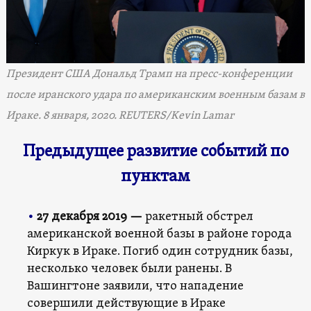
Президент США Дональд Трамп на пресс-конференции
после иранского удара по американским военным базам в
Ираке. 8 января, 2020. REUTERS/Kevin Lamar
Предыдущее развитие событий по
пунктам
•
27 декабря 2019 —
ракетный обстрел
американской военной базы в районе города
Киркук в Ираке. Погиб один сотрудник базы,
несколько человек были ранены. В
Вашингтоне заявили, что нападение
совершили действующие в Ираке