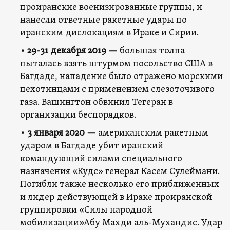
проиранские военизированные группы, и
нанесли ответные ракетные удары по
иранским дислокациям в Ираке и Сирии.
• 29-31 декабря 2019 —
большая толпа
пыталась взять штурмом посольство США в
Багдаде, нападение было отражено морскими
пехотинцами с применением слезоточивого
газа. Вашингтон обвинил Тегеран в
организации беспорядков.
• 3 января 2020 —
американским ракетным
ударом в Багдаде убит иранский
командующий силами специального
назначения «Кудс» генерал Касем Сулеймани.
Погибли также несколько его приближенных
и лидер действующей в Ираке проиранской
группировки «Силы народной
мобилизации»Абу Махди аль-Мухандис. Удар