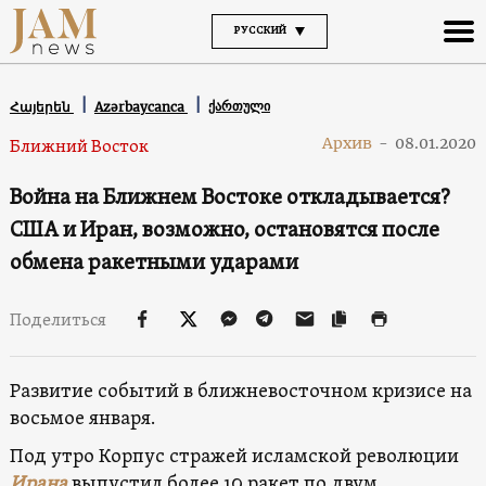
РУССКИЙ
ქართული
Հայերեն
Azərbaycanca
Архив
-
08.01.2020
Ближний Восток
Война на Ближнем Востоке откладывается?
США и Иран, возможно, остановятся после
обмена ракетными ударами
Поделиться
Развитие событий в ближневосточном кризисе на
восьмое января.
Под утро Корпус стражей исламской революции
Ирана
выпустил более 10 ракет по двум