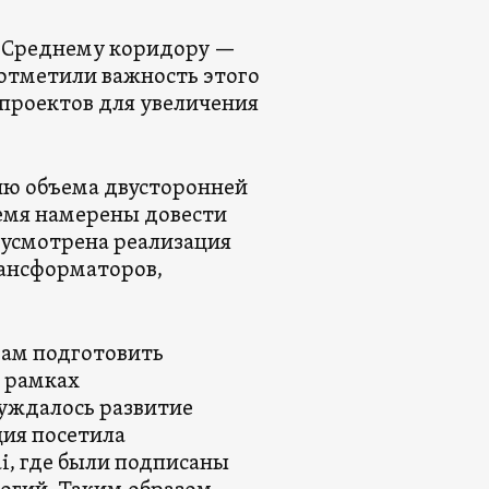
о Среднему коридору —
отметили важность этого
 проектов для увеличения
нию объема двусторонней
ремя намерены довести
дусмотрена реализация
рансформаторов,
вам подготовить
 рамках
уждалось развитие
ция посетила
i, где были подписаны