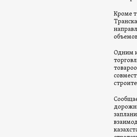
Кроме т
Транска
направл
объемов
Одним и
торговл
товароо
совмест
строите
Сообщае
дорожну
заплани
взаимод
казахст