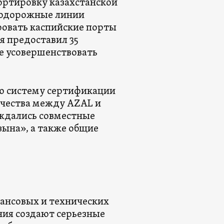
ортировку казахстанской
нодорожные линии
ровать каспийские порты
я предоставил 35
е усовершенствовать
ую систему сертификации
ичества между AZAL и
уждались совместные
ына», а также общие
нансовых и технических
ия создают серьезные