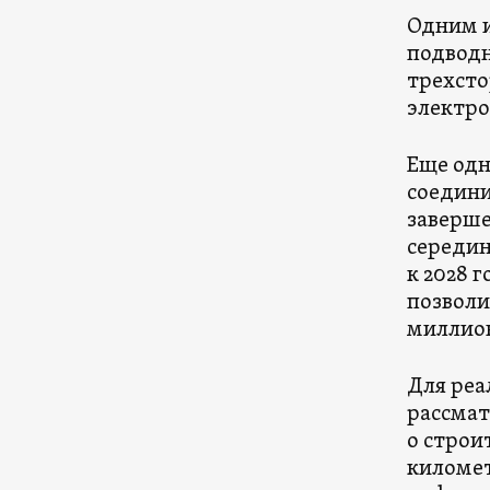
Одним и
подводн
трехсто
электро
Еще одн
соедини
заверше
середин
к 2028 
позволи
миллион
Для реа
рассмат
о строи
километ