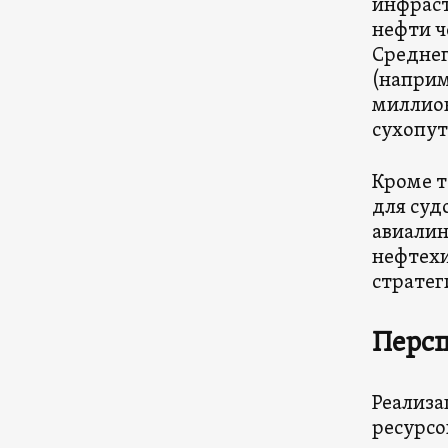
инфраст
нефти ч
Среднег
(наприм
миллион
сухопут
Кроме т
для суд
авиалин
нефтехи
стратег
Перс
Реализа
ресурсо