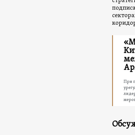
стратег
подписа
сектора
коридор
«М
Ки
ме
Ар
При 
урег
лиде
меро
Обсу