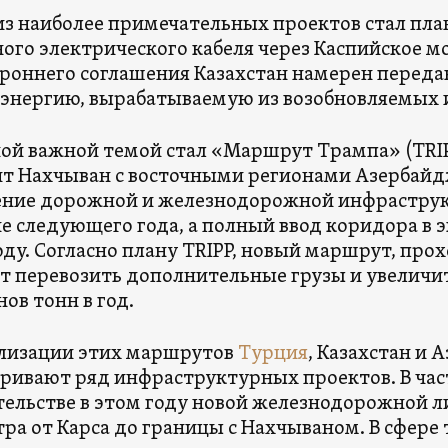
з наиболее примечательных проектов стал пла
ого электрического кабеля через Каспийское мо
роннего соглашения Казахстан намерен передав
энергию, вырабатываемую из возобновляемых 
ой важной темой стал «Маршрут Трампа» (TRIP
т Нахчыван с восточными регионами Азербайдж
ние дорожной и железнодорожной инфраструк
е следующего года, а полный ввод коридора в
году. Согласно плану TRIPP, новый маршрут, пр
т перевозить дополнительные грузы и увеличит
ов тонн в год.
лизации этих маршрутов
Турция
, Казахстан и
ривают ряд инфраструктурных проектов. В час
тельстве в этом году новой железнодорожной л
ра от Карса до границы с Нахчываном. В сфере