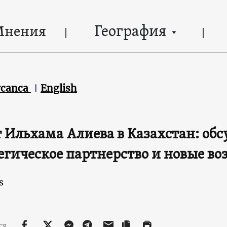
География
Мнения
ycanca
English
 Ильхама Алиева в Казахстан: об
егическое партнерство и новые в
s
ся