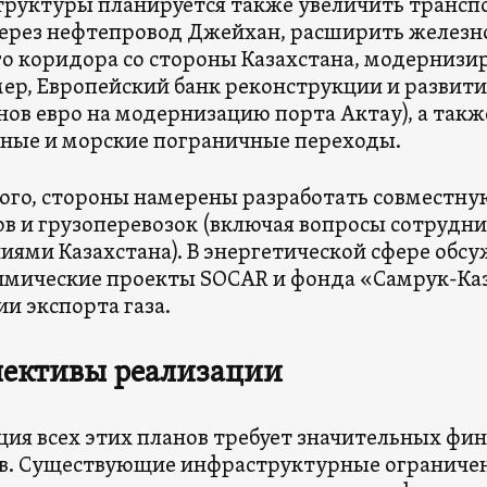
руктуры планируется также увеличить трансп
ерез нефтепровод Джейхан, расширить желез
о коридора со стороны Казахстана, модернизи
ер, Европейский банк реконструкции и развити
ов евро на модернизацию порта Актау), а такж
ные и морские пограничные переходы.
ого, стороны намерены разработать совместн
ов и грузоперевозок (включая вопросы сотрудн
иями Казахстана). В энергетической сфере обс
мические проекты SOCAR и фонда «Самрук-Каз
ии экспорта газа.
пективы реализации
ция всех этих планов требует значительных фи
в. Существующие инфраструктурные ограничен