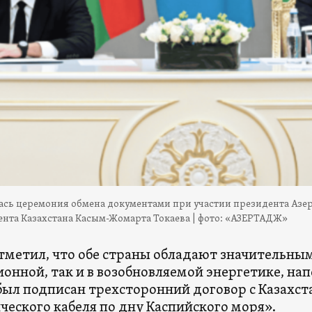
лась церемония обмена документами при участии президента Аз
ента Казахстана Касым-Жомарта Токаева | фото: «АЗЕРТАДЖ»
тметил, что обе страны обладают значительны
онной, так и в возобновляемой энергетике, на
был подписан трехсторонний договор с Казахст
ческого кабеля по дну Каспийского моря».