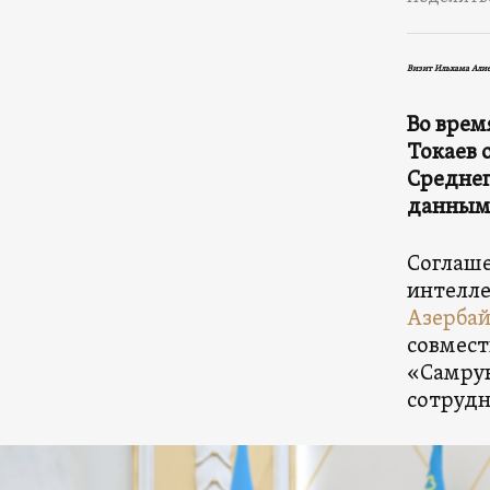
Визит Ильхама Алие
Во врем
Токаев 
Среднег
данным,
Соглаше
интелле
Азерба
совмест
«Самрук
сотрудн