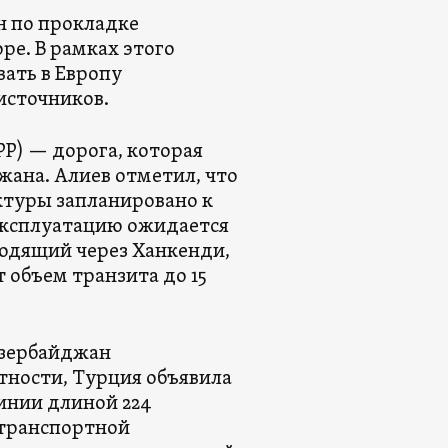
н по прокладке
ре. В рамках этого
ать в Европу
источников.
P) — дорога, которая
ана. Алиев отметил, что
туры запланировано к
 эксплуатацию ожидается
оходящий через Ханкенди,
 объем транзита до 15
 Азербайджан
тности, Турция объявила
инии длиной 224
 транспортной