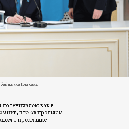
ербайджана Ильхама
м потенциалом как в
помнив, что «в прошлом
аном о прокладке