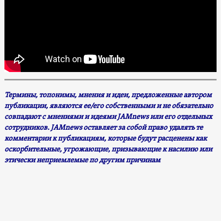
Термины, топонимы, мнения и идеи, предложенные автором
публикации, являются ее/его собственными и не обязательно
совпадают с мнениями и идеями JAMnews или его отдельных
сотрудников. JAMnews оставляет за собой право удалять те
комментарии к публикациям, которые будут расценены как
оскорбительные, угрожающие, призывающие к насилию или
этически неприемлемые по другим причинам