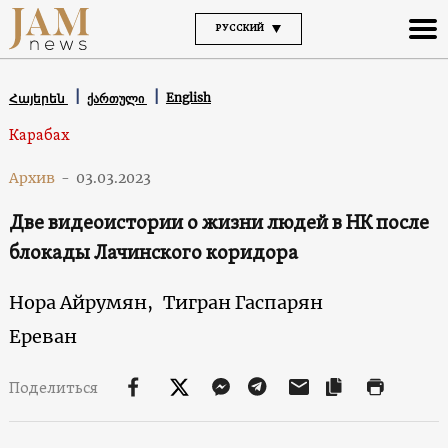
РУССКИЙ
English
Հայերեն
ქართული
Карабах
Архив
-
03.03.2023
Две видеоистории о жизни людей в НК после
блокады Лачинского коридора
Нора Айрумян,
Тигран Гаспарян
Ереван
Поделиться