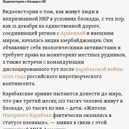
Видеоистории о блокаде в НК
Видеоистории о том, как живут люди в
непризнанной НКР в условиях блокады, с тех пор,
как 12 декабря на единственной дороге,
соединяющей регион с
Арменией
и внешним
миром, началась акция азербайджанцев
.
Они
объявляют себя экологическими активистами и
требуют права на мониторинг местных рудников,
а также встречи с командующим
дислоцированного тут после
карабахской войны
2020 года
российского миротворческого
контингента.
Карабахские армяне пытаются донести до мира,
что уже третий месяц 120 тысяч человек живут в
блокаде, 30 тысяч из них – дети. «Жители
Нагорного Карабаха
фактически оказались в
статусе пленных», — заявил в связи с этой