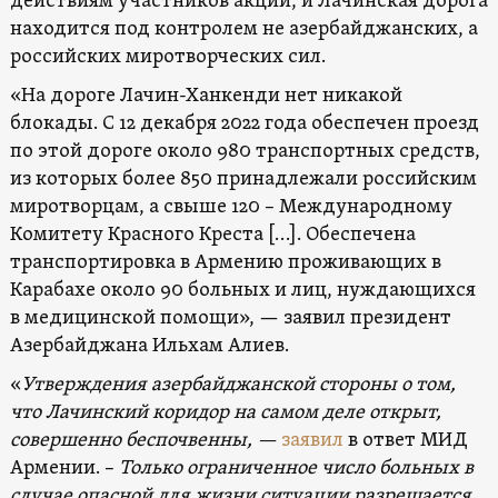
действиям участников акции, и Лачинская дорога
находится под контролем не азербайджанских, а
российских миротворческих сил.
«На дороге Лачин-Ханкенди нет никакой
блокады. С 12 декабря 2022 года обеспечен проезд
по этой дороге около 980 транспортных средств,
из которых более 850 принадлежали российским
миротворцам, а свыше 120 – Международному
Комитету Красного Креста […]. Обеспечена
транспортировка в Армению проживающих в
Карабахе около 90 больных и лиц, нуждающихся
в медицинской помощи», — заявил президент
Азербайджана Ильхам Алиев.
«
Утверждения азербайджанской стороны о том,
что Лачинский коридор на самом деле открыт,
совершенно беспочвенны, —
заявил
в ответ МИД
Армении. –
Только ограниченное число больных в
случае опасной для жизни ситуации разрешается