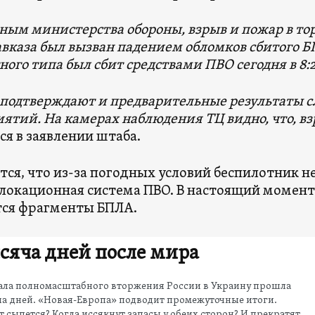
ным министерства обороны, взрыв и пожар в то
вказа был вызван падением обломков сбитого 
ного типа был сбит средствами ПВО сегодня в 8:2
подтверждают и предварительные результаты 
ятий. На камерах наблюдения ТЦ видно, что, в
ся в заявлении штаба.
тся, что из-за погодных условий беспилотник не
 локационная система ПВО. В настоящий момент
ся фрагменты БПЛА.
сяча дней после мира
чала полномасштабного вторжения России в Украину прошла
а дней. «Новая-Европа» подводит промежуточные итоги.
 сыпется? Когда иссякнут запасы у обеих сторон? И прекратят