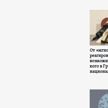
От «мгн
реагиров
возможно
кого в 
национа