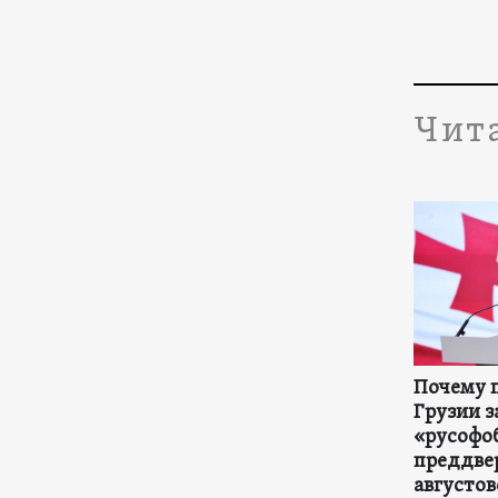
Чит
Почему 
Грузии з
«русофо
преддве
августо