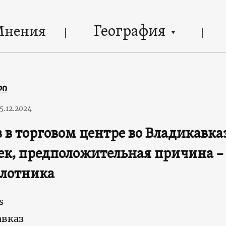
География
Мнения
ლი
5.12.2024
 в торговом центре во Владикавка
ек, предположительная причина –
илотника
s
авказ