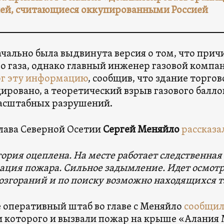
ей, считающиеся оккупированными Россией
чально была выдвинута версия о том, что прич
о газа, однако главный инженер газовой комп
рг эту информацию
, сообщив, что здание торго
ировано, а теоретический взрыв газового балло
асштабных разрушений.
лава Северной Осетии
Сергей Меняйло
рассказа
ория оцеплена. На месте работает следственная
ация пожара. Сильное задымление. Идет осмот
возгораний и по поиску возможно находящихся 
 оперативный штаб во главе с Меняйло
сообщил
 которого и вызвали пожар на крыше «Алания