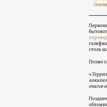
Осети
Первона
бытовог
опрове
газифиц
столь м
Позже г
«
Террит
локализ
очагов 
Позднее
обломки