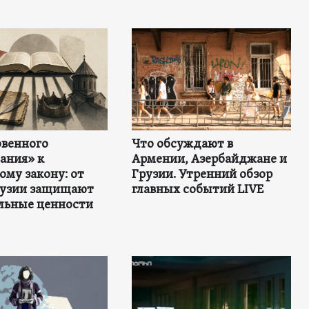
овенного
Что обсуждают в
ания» к
Армении, Азербайджане и
му закону: от
Грузии. Утренний обзор
Грузии защищают
главных событий LIVE
льные ценности