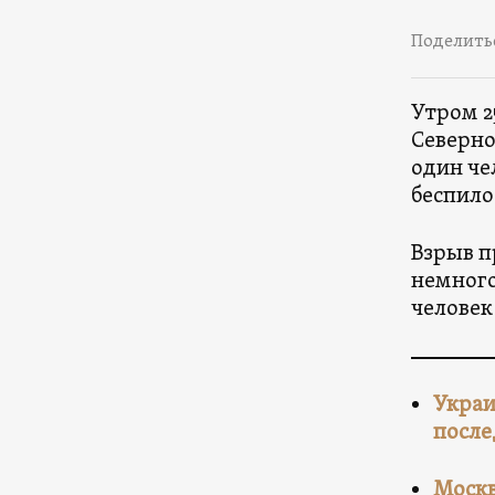
Поделить
Утром 2
Северно
один че
беспило
Взрыв п
немного
человек
Украи
после
Москв