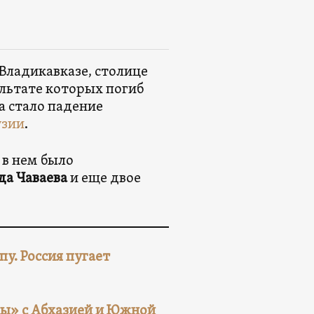
Владикавказе, столице
ультате которых погиб
а стало падение
узии
.
 в нем было
да Чаваева
и еще двое
у. Россия пугает
ы» с Абхазией и Южной