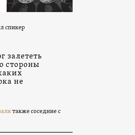
ил спикер
г залететь
со стороны
каких
ока не
вали
также соседние с