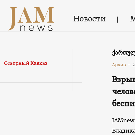
Новости
ქართუ
Северный Кавказ
Архив
-
2
Взрыв
челов
бесп
JAMnew
Владик