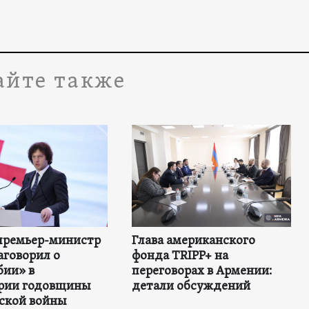
айте также
премьер-министр
Глава американского
аговорил о
фонда TRIPP+ на
бии» в
переговорах в Армении:
рии годовщины
детали обсуждений
вской войны