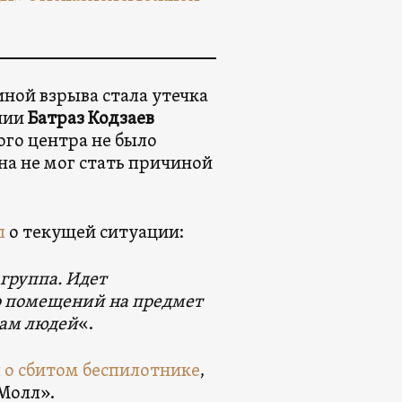
иной взрыва стала утечка
ании
Батраз Кодзаев
вого центра не было
на не мог стать причиной
л
о текущей ситуации:
 группа. Идет
р помещений на предмет
там людей
«.
 о сбитом беспилотнике
,
 Молл».