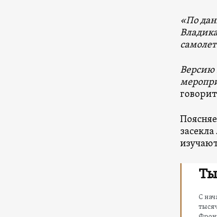
«По дан
Владика
самолет
Версию 
меропри
говорит
Поясняе
засекла
изучают
Ты
С на
тысяч
Фронт