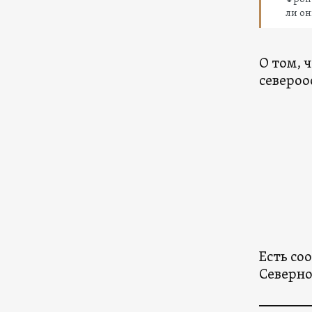
ли он
О том, 
североо
Есть со
Северно