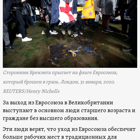
Сторонник Брекзита прыгает на флаге Евросоюза,
который брошен в грязь. Лондон, 31 января, 2020.
REUTERS/Henry Nicholls
За выход из Евросоюза в Великобритании
выступают в основном люди старшего возраста и
граждане без высшего образования.
Эти люди верят, что уход из Евросоюза обеспечит
больше рабочих мест в традиционных для