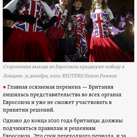
Сторонники выхода из Евросоюза празднуют победу в
Лондоне. 31 декабря, 2020. REUTERS/Simon Dawson
●
Главная осязаемая перемена — Британия
лишилась представительства во всех органах
Евросоюза и уже не сможет участвовать в
принятии решений.
Однако до конца 2020 года британцы должны
подчиняться правилам и решениям
Евросоюза. Это срок переходного периода, и за