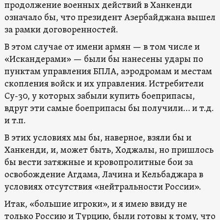
продолжение военных действий в Ханкенди
означало бы, что президент Азербайджана вышел
за рамки договоренностей.
В этом случае от имени армян — в том числе и
«Искандерами» — были бы нанесены удары по
пунктам управления БПЛА, аэродромам и местам
скопления войск и их управления. Истребители
Су-30, у которых забыли купить боеприпасы,
вдруг эти самые боеприпасы бы получили… и т.д.
и т.п.
В этих условиях мы бы, наверное, взяли бы и
Ханкенди, и, может быть, Ходжалы, но пришлось
бы вести затяжные и кровопролитные бои за
освобождение Агдама, Лачина и Кельбаджара в
условиях отсутствия «нейтральности России».
Итак, «большие игроки», и я имею ввиду не
только Россию и Турцию, были готовы к тому, что