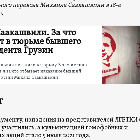
ного перевода Михаила Саакашвили в 18-е
.
Саакашвили. За что
т в тюрьме бывшего
дента Грузии
ашвили посадили в тюрьму. В чем именно
 и за что отбывает наказание бывший
Грузии Михаил Саакашвили
Т
кументу, нападения на представителей ЛГБТКИ+
а участились, а кульминацией гомофобных и
 акций стало 5 июля 2021 года.