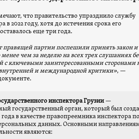
тмечают, что правительство упразднило службу
а в 2022 году, хотя до истечения срока его
оставалось еще три года.
т правящей партии поспешили принять закон и
 менее чем за неделю на всех трех слушаниях бе
й с ключевыми заинтересованными сторонами 
 внутренней и международной критики»
, —
документе.
осударственного инспектора Грузии
—
мый государственный орган, который был созд
9 года в качестве правопреемника инспектора п
ерсональных данных. Основными направления
льности являются: