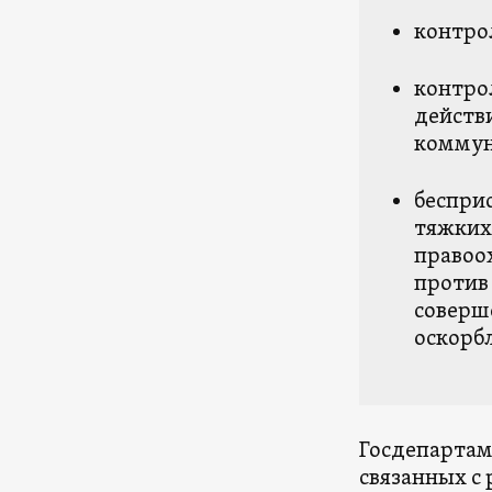
контро
контро
действ
коммун
беспри
тяжких
правоо
против 
соверш
оскорб
Госдепартам
связанных с