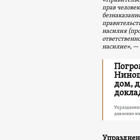
«Правительс
прав челове
безнаказанно
правительст
насилия (про
ответственно
насилие»,
— 
Погро
Ниноц
дом, 
докла
Упразднение
давление на
Упразднен