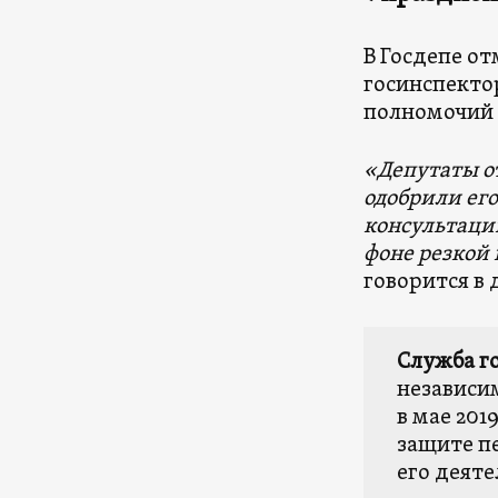
В Госдепе о
госинспектор
полномочий 
«Депутаты о
одобрили его
консультаци
фоне резкой
говорится в 
Служба г
независи
в мае 201
защите п
его деяте