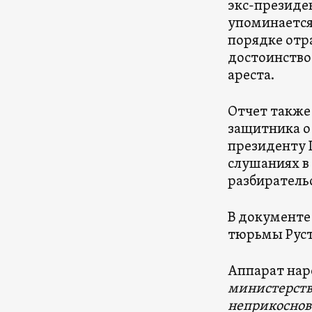
экс-президе
упоминается 
порядке отр
достоинство
ареста.
Отчет также
защитника о
президенту 
слушаниях в
разбирательс
В документе
тюрьмы Руст
Аппарат нар
министерств
неприкоснов