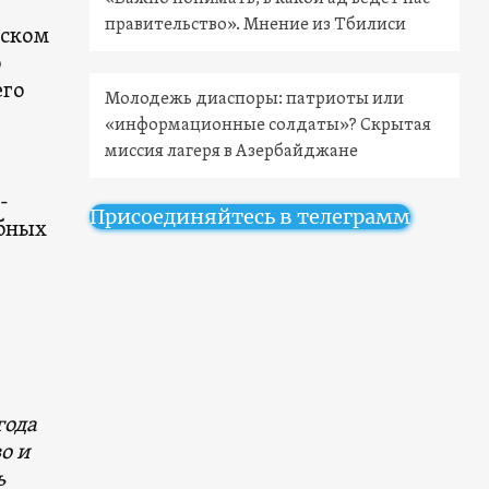
правительство». Мнение из Тбилиси
еском
о
его
Молодежь диаспоры: патриоты или
«информационные солдаты»? Скрытая
миссия лагеря в Азербайджане
-
Присоединяйтесь в телеграмм
ебных
года
о и
ь