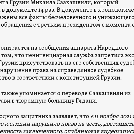
нта Грузии Михаила Саакашвили, который
в документе 14 раз. В документе в хронологич
ажены все факты бесчеловечного и унижающег
 обращения с третьим президентом с момента 
 опирается на сообщения аппарата Народного
 том, что пенитенциарная служба запретила экс
Грузии присутствовать на его собственных суд
 нарушение права на справедливое судебное
тво в соответствии с конституцией Грузии.
 также упоминается о переводе Саакашвили из
ави в тюремную больницу Глдани.
одного защитника заявляет, что
«11 ноября 2021 
о юстиции нарушило право на честь, достоинств
енность заключенного, опубликовав видеозапис