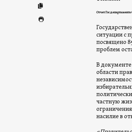
Отчет Госдепартамента 
Государстве
ситуации с п
посвящено 85
проблем оста
В документе
области прав
независимос
избирательн
политически
частную жиз
ограничения
насилие в о