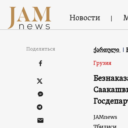
Новости
Поделиться
ქართული
Грузия
Безнаказ
Саакашви
Госдепа
JAMnews
Тбилиси