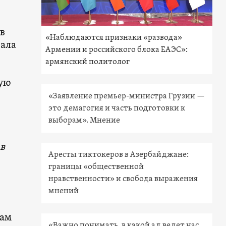
 в
«Наблюдаются признаки «развода»
вала
Армении и российского блока ЕАЭС»:
армянский политолог
ную
«Заявление премьер-министра Грузии —
это демагогия и часть подготовки к
выборам». Мнение
в
Аресты тиктокеров в Азербайджане:
границы «общественной
нравственности» и свобода выражения
мнений
вам
«Важно понимать, в какой ад ведет нас