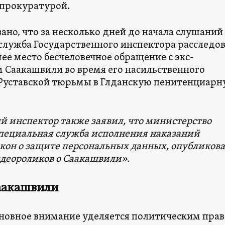
прокуратурой.
зано, что за несколько дней до начала слушаний
служба Государственного инспектора расследо
ее место бесчеловечное обращение с экс-
 Саакашвили во время его насильственного
 Руставской тюрьмы в Глданскую пенитенциар
й инспектор также заявил, что министерство
пециальная служба исполнения наказаний
кон о защите персональных данных, опубликова
идеороликов о Саакашвили».
аакашвили
сновное внимание уделяется политическим пра