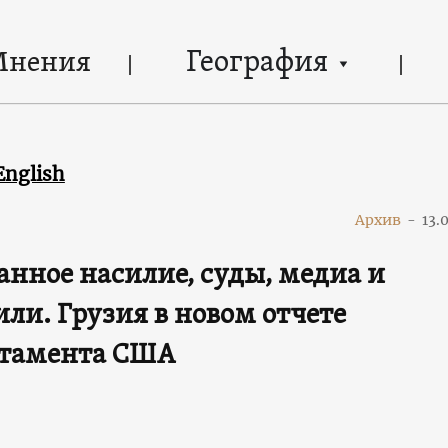
География
Мнения
English
Архив
-
13.
анное насилие, суды, медиа и
ли. Грузия в новом отчете
ртамента США