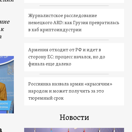
шений
Журналистское расследование
ание
немецкого ARD: как Грузия превратилась
 к
в хаб криптоиндустрии
а
Армения отходит от РФ и идет в
сторону ЕС: процесс начался, но до
финала еще далеко
Россиянка назвала армян «крысячим»
народом и может получить за это
тюремный срок
Новости
а