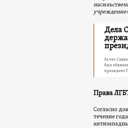
насильствен
учреждение»
Дела 
держа
прези
За что Саак
был обвинен
президент 
Права ЛГБ
Согласно до
течение год
антизападных