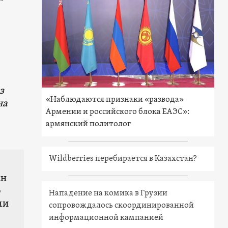
з
«Наблюдаются признаки «развода»
на
Армении и российского блока ЕАЭС»:
армянский политолог
Wildberries перебирается в Казахстан?
ан
о
Нападение на комика в Грузии
ми
сопровождалось скоординированной
информационной кампанией