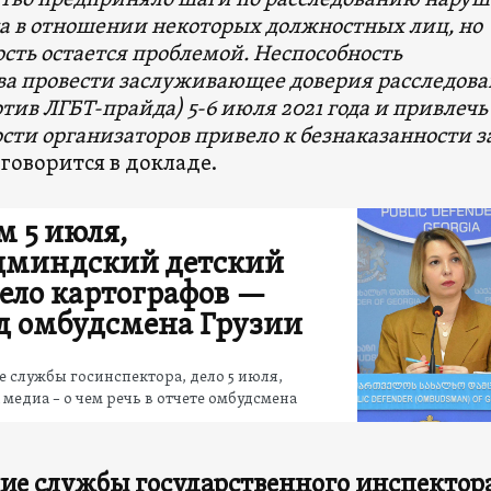
тво предприняло шаги по расследованию нару
ка в отношении некоторых должностных лиц, но
сть остается проблемой. Неспособность
ва провести заслуживающее доверия расследов
тив ЛГБТ-прайда) 5-6 июля 2021 года и привлечь
сти организаторов привело к безнаказанности з
говорится в докладе.
м 5 июля,
миндский детский
дело картографов —
д омбудсмена Грузии
 службы госинспектора, дело 5 июля,
 медиа – о чем речь в отчете омбудсмена
ие службы государственного инспектор