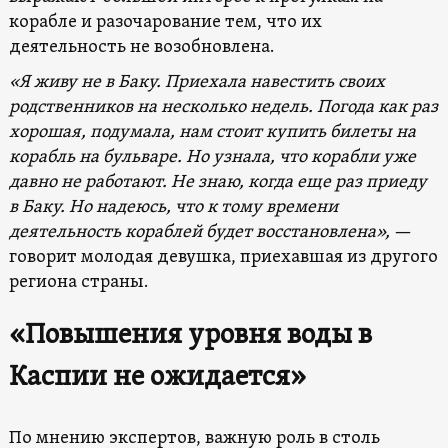
корабле и разочарование тем, что их
деятельность не возобновлена.
«Я живу
не
в Баку.
П
риехал
а
навестить своих
родственников на несколько недель. Погода
как раз
хорошая,
подумала
,
нам стоит купить билеты на
корабль
на бульваре.
Но узнала
, что корабли уже
давно не работают.
Н
е знаю, когда
еще раз приеду
в Баку. Но надеюсь, что к тому времени
деятельность кораблей
будет
восстановлена
»
,
—
говорит молодая девушка, приехавшая из другого
региона страны.
«Повышения уровня воды в
Каспии не ожидается»
По мнению экспертов, важную роль в столь