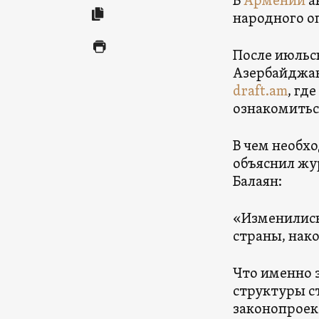
В
Армении
а
народного о
После июль
Азербайджан
draft.am
, гд
ознакомитьс
В чем необх
объяснил жу
Балаян:
«Изменились
страны, нак
Что именно 
структуры с
законопроект