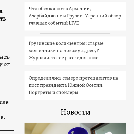
Что обсуждают в Армении,
а
Азербайджане и Грузии. Утренний обзор
ть
главных событий LIVE
Грузинские колл-центры: старые
мошенники по новому адресу?
ить
Журналистское расследование
у от
Определились семеро претендентов на
пост президента Южной Осетии.
Портреты и спойлеры
сле
Новости
е.