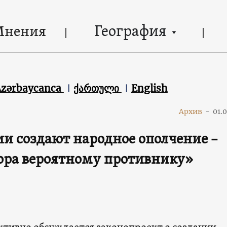
География
Мнения
Azərbaycanca
ქართული
English
Архив
-
01.
и создают народное ополчение –
ора вероятному противнику»