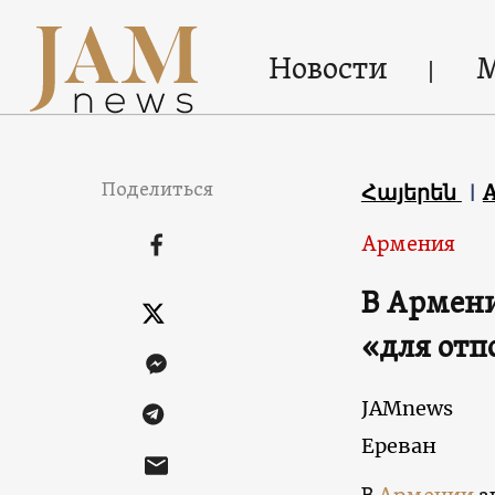
Новости
Поделиться
Հայերեն
Армения
В Армени
«для отп
JAMnews
Ереван