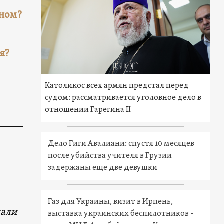
аном?
я?
Католикос всех армян предстал перед
судом: рассматривается уголовное дело в
отношении Гарегина II
Дело Гиги Авалиани: спустя 10 месяцев
после убийства учителя в Грузии
задержаны еще две девушки
Газ для Украины, визит в Ирпень,
чали
выставка украинских беспилотников -