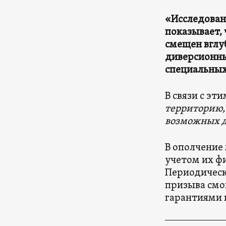
«Исследован
показывает,
смещен вглу
диверсионны
специальных
В связи с эт
территорию,
возможных д
В ополчение 
учетом их фи
Периодическ
призыва смо
гарантиями 