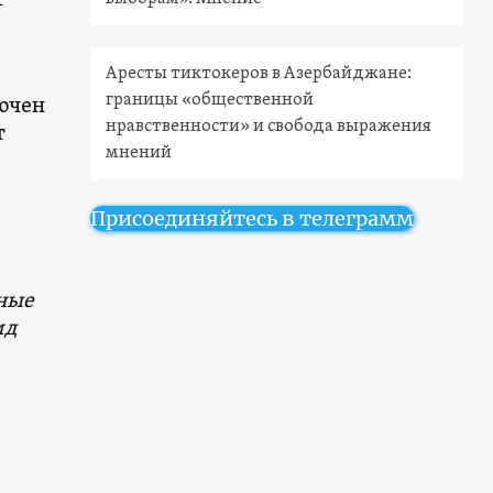
Аресты тиктокеров в Азербайджане:
границы «общественной
лючен
нравственности» и свобода выражения
т
мнений
Присоединяйтесь в телеграмм
нные
ид