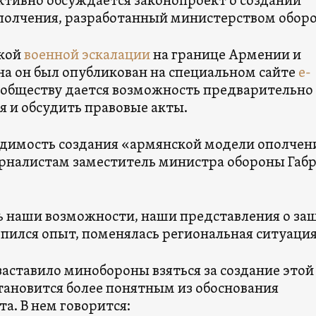
ктивно обсуждается законопроект о создании
полчения, разработанный министерством обор
ской
военной эскалации
на границе Армении и
а он был опубликован на специальном сайте
e-
е обществу дается возможность предварительно
я и обсудить правовые акты.
одимость создания «армянской модели ополчен
рналистам заместитель министра обороны Габ
 наши возможности, наши представления о за
опился опыт, поменялась региональная ситуация
заставило минобороны взяться за создание этой
тановится более понятным из обоснования
а. В нем говорится: