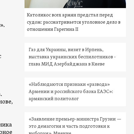
Католикос всех армян предстал перед
судом: рассматривается уголовное дело в
».
отношении Гарегина II
Газ для Украины, визит в Ирпень,
с
выставка украинских беспилотников -
глава МИД Азербайджана в Киеве
«Наблюдаются признаки «развода»
Армении и российского блока ЕАЭС»:
.
армянский политолог
нове,
«Заявление премьер-министра Грузии —
ника
это демагогия и часть подготовки к
рное
выборам». Мнение