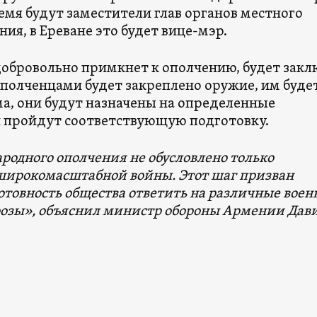
емя будут заместители глав органов местного
ия, в Ереване это будет вице-мэр.
 добровольно примкнет к ополчению, будет зак
ополченцами будет закреплено оружие, им буде
а, они будут назначены на определенные
 пройдут соответствующую подготовку.
родного ополчения не обусловлено только
широкомасштабной войны. Этот шаг призван
отовность общества ответить на различные вое
розы», объяснил министр обороны Армении Дав