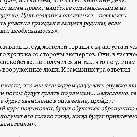
стран, но считаем, что на сегодняшний день,
ый нами проект наиболее оптимальный и не
ругие. Цель создания ополчения – повысить
ть участия граждан в защите родины, если
акая необходимость».
тавлен на суд жителей страны с 24 августа и у
го критика со стороны экспертов. Они, в частно
спокойство, не получится ли так, что по улицам
ь вооруженные люди. И замминистра ответил:
аписано, что мы планируем раздавать оружие лю
и потом будут гулять по улицам… Безусловно, те
е будут зачислены в ополчение, пройдут
 курс подготовки, будут обучаться обращению 
получат его только тогда, когда будут привлечен
действиям».