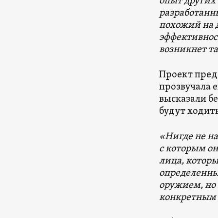
опыт других 
разработанн
похожий на д
эффективнос
возникнет т
Проект предс
прозвучала е
высказали бе
будут ходит
«Нигде не н
с которым он
лица, которы
определенный
оружием, но 
конкретным 