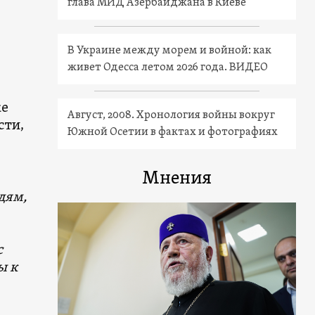
глава МИД Азербайджана в Киеве
В Украине между морем и войной: как
живет Одесса летом 2026 года. ВИДЕО
же
Август, 2008. Хронология войны вокруг
сти,
Южной Осетии в фактах и фотографиях
Мнения
дям,
с
ы к