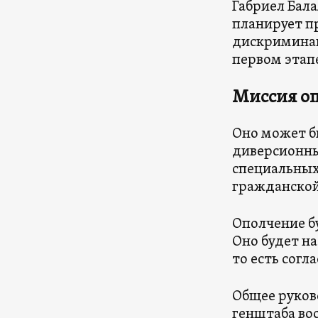
Габриел Бал
планирует п
дискриминац
первом этапе
Миссия о
Оно может бы
диверсионны
специальных
гражданской
Ополчение бу
Оно будет на
то есть сог
Общее руков
генштаба во