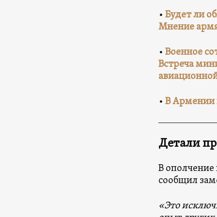
•
Будет ли 
Мнение армя
•
Военное со
Встреча мин
авиационно
•
В Армении 
Детали пр
В ополчение 
сообщил зам
«Это исключи