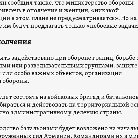
аян сообщил также, что министерство обороны
ривлечь в ополчение и женщин, «никакой
ии в этом плане не предусматривается». Но на
 им будут предлагать только «небоевые задачи
полчения
ть задействовано при обороне границ, борьбе 
ми или разведывательными группами, защите
 или особо важных объектов, организации
 обороны.
дет состоять из войсковых бригад и батальонов
бираться и действовать на территориальной ос
ласно административному делению страны.
одство батальонами будет возложено на началь
оруженных сил Армении. Командирами их в ми