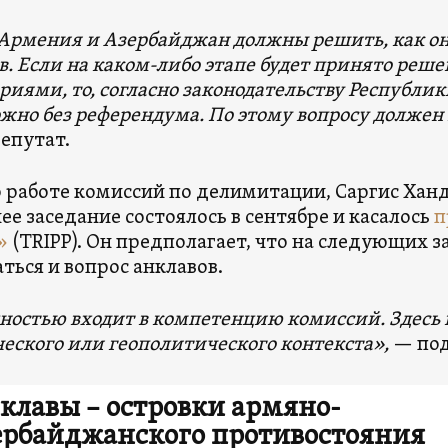
Армения и Азербайджан должны решить, как он
в. Если на каком-либо этапе будет принято реше
риями, то, согласно законодательству Республик
жно без референдума. По этому вопросу долже
депутат.
о работе комиссий по делимитации, Саргис Хан
ее заседание состоялось в сентябре и касалось
п
»
(TRIPP). Он предполагает, что на следующих з
ться и вопрос анклавов.
ностью входит в компетенцию комиссий. Здесь 
еского или геополитического контекста»,
— по
клавы – островки армяно-
ербайджанского противостояния