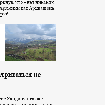
ркнув, что «нет никаких
 Армении как Арцвашена,
рий.
атриваться не
гис Ханданян также