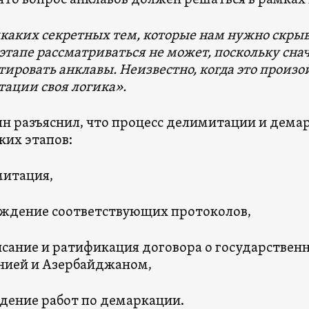
 что вопрос анклавов должен решаться в рамка
каких секретных тем, которые нам нужно скрыв
этапе рассматриваться не может, поскольку сна
ировать анклавы. Неизвестно, когда это произой
ации своя логика».
н разъяснил, что процесс делимитации и демар
ких этапов:
итация,
ждение соответствующих протоколов,
сание и ратификация договора о государствен
ией и Азербайджаном,
дение работ по демаркации.