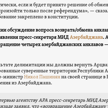
ически, если и будет принято решение об обмен
роизойти только после референдума», — сказал
бование закреплено в конституции.
ии обсуждение вопроса возврата/обмена анкла
аявления пресс-секретаря МИД
Азербайджана
. 
вращение четырех азербайджанских анклавов —
льтате делимитации мы должны вернуть Арцва
ованные суверенные территории Республики 
р-министр
Никол Пашинян
на своей странице в 
ления из Азербайджана.
тервью агентству APA пресс-секретарь МИД Аз
изаде заявил, что «возвращение Азербайджану т