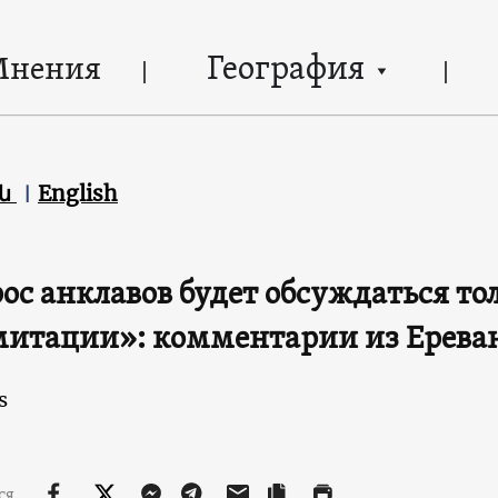
География
Мнения
են
English
ос анклавов будет обсуждаться то
итации»: комментарии из Ерева
s
ся