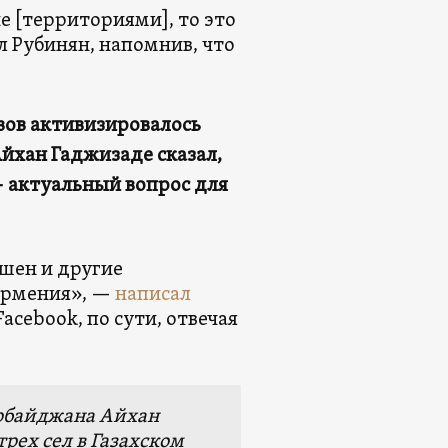
е [территориями], то это
 Рубинян, напомнив, что
вов активизировалось
Айхан Гаджизаде сказал,
 актуальный вопрос для
шен и другие
Армения», —
написал
Facebook, по сути, отвечая
ербайджана Айхан
рех сел в Газахском