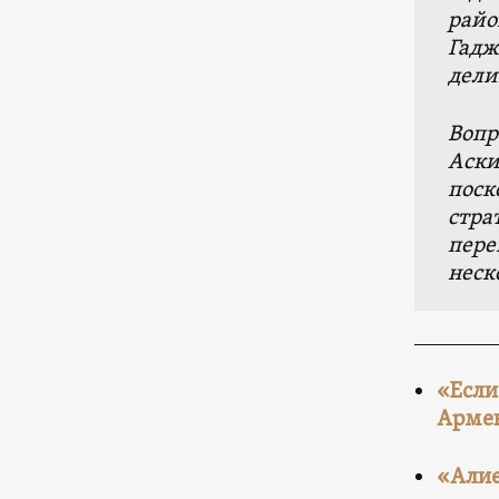
райо
Гадж
дели
Вопр
Аски
поск
стра
пере
неск
«Если
Армен
«Алие