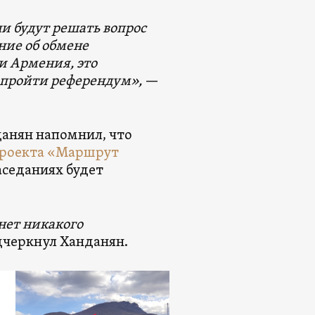
и будут решать вопрос
ние об обмене
и Армения, это
н пройти референдум»,
—
данян напомнил, что
роекта «Маршрут
аседаниях будет
нет никакого
дчеркнул Ханданян.