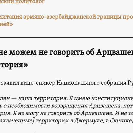
ский политолог
итация армяно-азербайджанской границы про
зией»
е можем не говорить об Арцвашен
итория»
 заявил вице-спикер Национального собрания Р
ен — наша территория. Я имею конституционно
ь о необходимости возвращения Арцвашена, пот
рия. Я не могу не говорить об Арцвашене. И не т
захваченные] территории в Джермуке, в Сюнике,