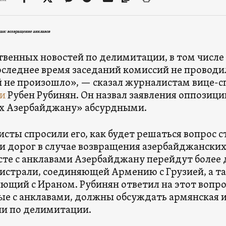
ан: возвращение анклавов
венных новостей по делимитации, в том числе 
последнее время заседаний комиссий не проводи
 не произошло», — сказал журналистам вице-
и
Рубен Рубинян. Он назвал заявления оппозиц
х Азербайджану» абсурдными.
сты спросили его, как будет решаться вопрос с
 дорог в случае возвращения азербайджанских 
сте с анклавами Азербайджану перейдут более
истрали, соединяющей Армению с Грузией, а та
ющий с Ираном. Рубинян ответил на этот вопрос
ые с анклавами, должны обсуждать армянская 
и по делимитации.