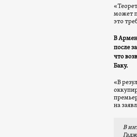
«Теорет
может п
это тре
В Армен
после з
что воз
Баку.
«В резу
оккупир
премье
на заяв
В ин
Гадж