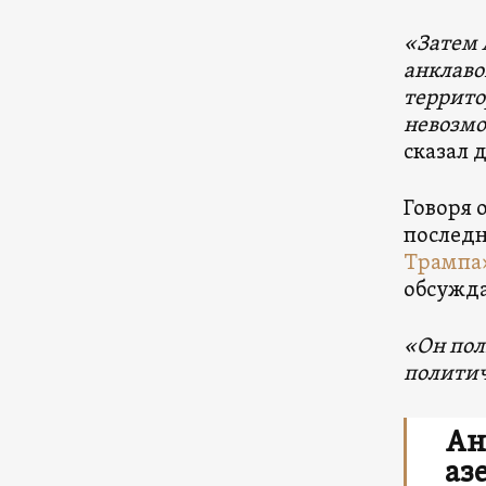
«Затем 
анклаво
террито
невозмо
сказал 
Говоря 
последн
Трампа
обсужда
«Он пол
политич
Ан
аз