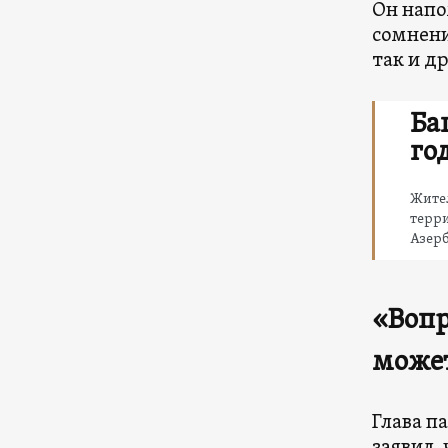
Он напо
сомнени
так и д
Ба
го
Жите
терри
Азерб
«Вопр
може
Глава п