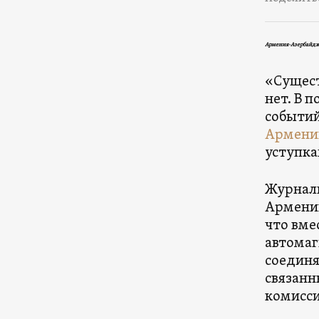
Армения-Азербайдж
«Сущест
нет. В 
событий
Армени
уступка
Журнали
Армении
что вме
автомаг
соединя
связанн
комисси