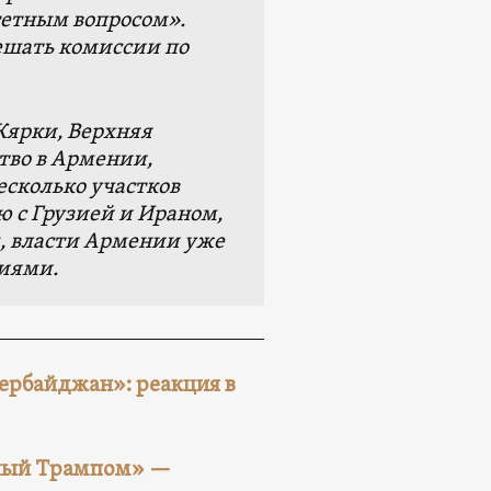
тетным вопросом».
решать комиссии по
Кярки, Верхняя
тво в Армении,
есколько участков
 с Грузией и Ираном,
м, власти Армении уже
риями.
зербайджан»: реакция в
нный Трампом» —