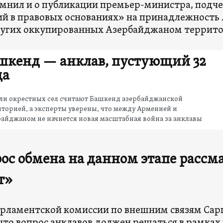
мнил и о публикации премьер-министра, подче
й в правовых основаниях» на принадлежность
ругих оккупированных Азербайджаном террито
шкенд — анклав, пустующий 32
да
ли окрестных сел считают Башкенд азербайджанской
торией, а эксперты уверены, что между Арменией и
айджаном не начнется новая масштабная война за анклавы
ос обмена на данном этапе рассм
т»
арламентской комиссии по внешним связям Сар