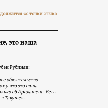
должится «с точки стыка
е, это наша
убен Рубинян:
е обязательство
ому что это наша
олько об Арцвашене. Есть
 в Тавуше»
.