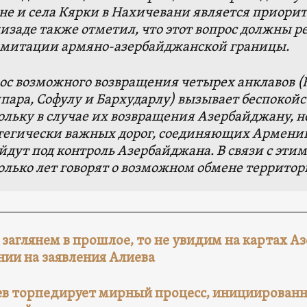
не и села Кярки в Нахичевани является приори
изаде также отметил, что этот вопрос должны 
митации армяно-азербайджанской границы.
ос возможного возвращения четырех анклавов (
пара, Софулу и Бархударлу) вызывает беспокойс
ольку в случае их возвращения Азербайджану, н
тегически важных дорог, соединяющих Армению
йдут под контроль Азербайджана. В связи с эти
олько лет говорят о возможном обмене террито
 заглянем в прошлое, то не увидим на картах А
ии на заявления Алиева
в торпедирует мирный процесс, инициирова