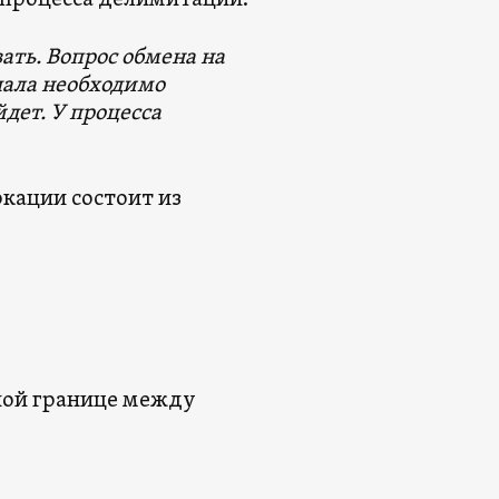
х процесса делимитации:
ать. Вопрос обмена на
чала необходимо
дет. У процесса
кации состоит из
ной границе между