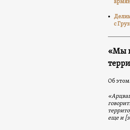
армян
Делим
с Гру
«Мы н
терр
Об этом
«Арцваш
говорит
террито
еще и [