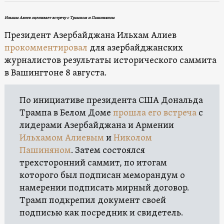
Ильхам Алиев оценивает встречу с Трампом и Пашиняном
Президент Азербайджана Ильхам Алиев
прокомментировал
для азербайджанских
журналистов результаты исторического саммита
в Вашингтоне 8 августа.
По инициативе президента США Дональда
Трампа в Белом Доме
прошла его встреча
с
лидерами Азербайджана и Армении
Ильхамом Алиевым
и
Николом
Пашиняном
. Затем состоялся
трехсторонний саммит, по итогам
которого был подписан меморандум о
намерении подписать мирный договор.
Трамп подкрепил документ своей
подписью как посредник и свидетель.