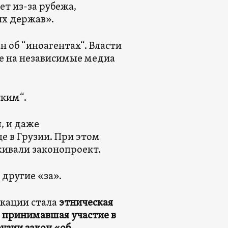
т из-за рубежа,
х держав».
 об “иноагентах“. Власти
ие на независимые медиа
ским“.
, и даже
 в Грузии. При этом
ивали законопроект.
 другие «за».
икации стала
этническая
, принимавшая участие в