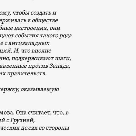
ому, чтобы создать и
ерживать в обществе
бные настроения, они
щают события такого рода
е с антизападных
ций. И, что вполне
чно, поддерживают шаги,
авленные против Запада,
их правительств.
ддержку, оказываемую
ова. Она считает, что,
в
й с Грузией,
ческих целях со стороны