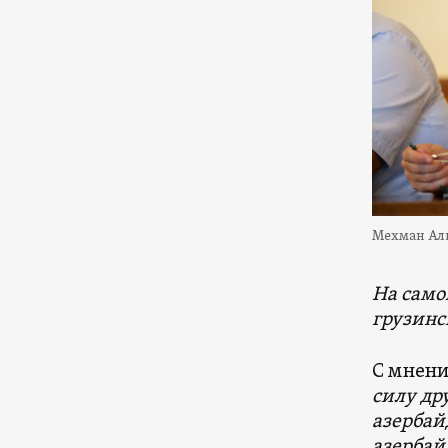
Мехман Ал
На само
грузинс
С мнени
силу др
азербай
азербай