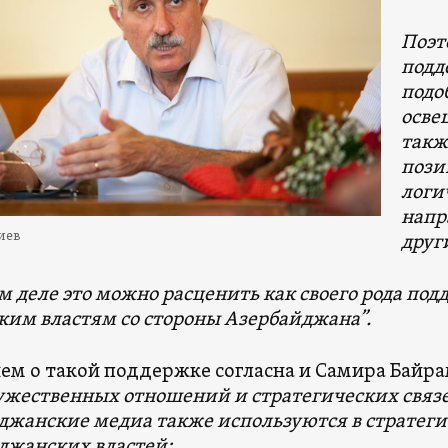
Поэт
подд
подо
осве
такж
пози
логи
напр
иев
друг
м деле это можно расценить как своего рода по
ким властям со стороны Азербайджана”.
ем о такой поддержке согласна и Самира Байрам
ужественных отношений и стратегических связе
джанские медиа также используются в стратеги
джанских властей: