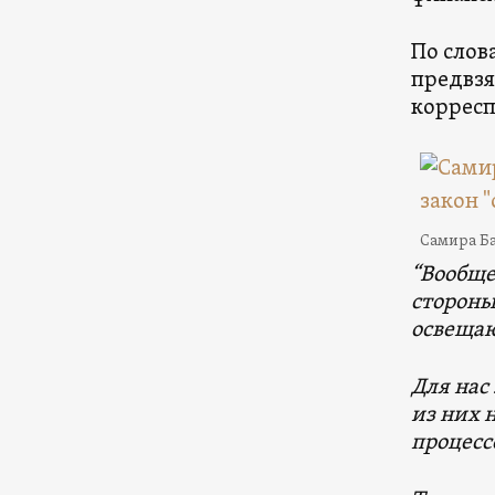
По слов
предвзя
корресп
Самира Б
“Вообще
стороны
освещаю
Для нас
из них 
процесс