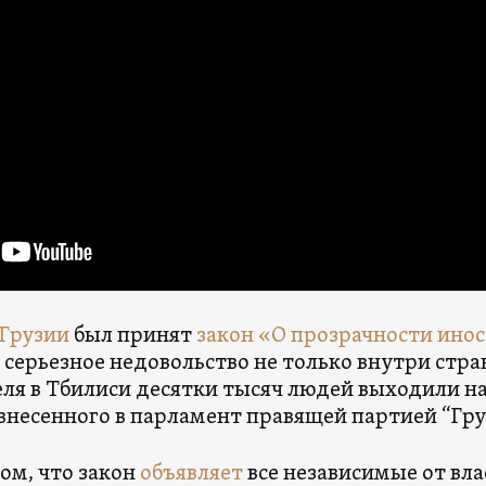
Грузии
был принят
закон «О прозрачности ино
 серьезное недовольство не только внутри стран
реля в Тбилиси десятки тысяч людей выходили н
 внесенного в парламент правящей партией “Гру
том, что закон
объявляет
все независимые от вла