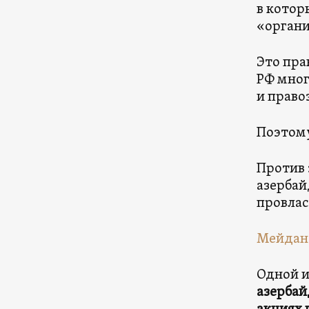
в котор
«орган
Это пра
РФ мног
и право
Поэтому
Против 
азербай
провлас
Мейдан 
Одной и
азербай