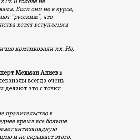
Tv. В голове не
зма. Если они не в курсе,
ют “русским”, что
нства хотят вступления
ично критиковали их. Но,
сперт Мехман Алиев
в
леканалы всегда очень
 делают это с точки
е правительство в
еднее время все больше
мает антизападную
цию и не скрывает этого.