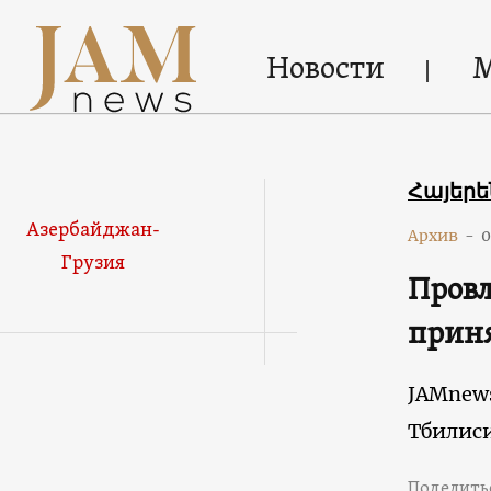
Новости
Հայեր
Азербайджан-
Архив
-
0
Грузия
Провл
приня
JAMnew
Тбилис
Поделить