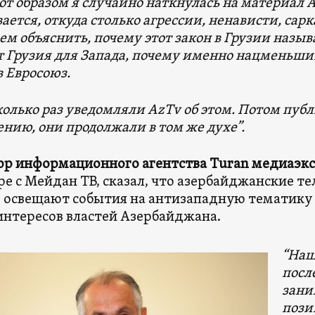
от образом я случайно наткнулась на материал Az
ется, откуда столько агрессии, ненависти, сарка
м объяснить, почему этот закон в Грузии называ
т Грузия для Запада, почему именно нацменьши
в Евросоюз.
олько раз уведомляли AzTv об этом. Потом публ
ению, они продолжали в том же духе”.
р информационного агентства Turan медиаэк
ре с Мейдан ТВ, сказал, что азербайджанские те
 освещают события на антизападную тематику и
интересов властей Азербайджана.
“Наш
посл
зани
пози