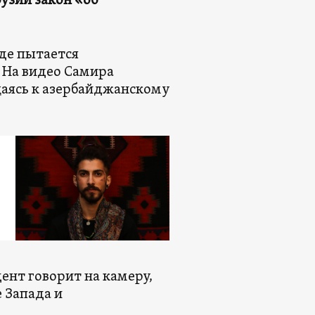
рузии закон «об
где пытается
 На видео Самира
аясь к азербайджанскому
ент говорит на камеру,
е Запада и