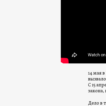
14 мая в
вызвало
С 15 ап
закона,
Дело в 