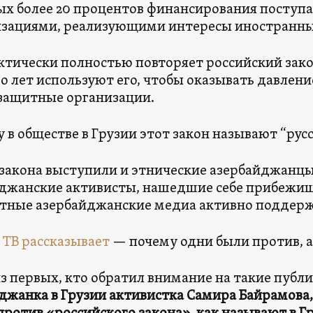
ых более 20 процентов финансирования поступае
изациями, реализующими интересы иностранны
ктически полностью повторяет российский закон
о лет используют его, чтобы оказывать давлен
защитные организации.
 в обществе в Грузии этот закон называют “рус
закона выступили и этнические азербайджанцы
джанские активисты, нашедшие себе прибежище
тные азербайджанские медиа активно поддерж
ТВ рассказывает
— почему одни были против, а
з первых, кто обратил внимание на такие публ
джанка в Грузии активистка Самира Байрамова