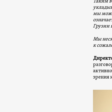
Таким в
укладыва
мы може
означае
Грузии 
Мы неск
к сожал
Директо
разгово
активно
зрения 