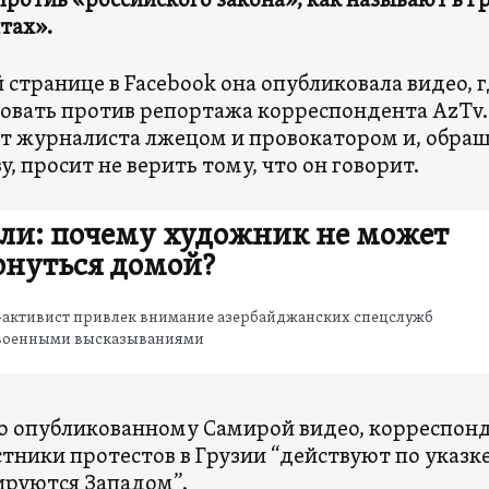
против «российского закона», как называют в Г
тах».
й странице в Facebook она опубликовала видео, 
овать против репортажа корреспондента AzTv.
т журналиста лжецом и провокатором и, обращ
у, просит не верить тому, что он говорит.
ли: почему художник не может
рнуться домой?
-активист привлек внимание азербайджанских спецслужб
военными высказываниями
о опубликованному Самирой видео, корреспонд
стники протестов в Грузии “действуют по указк
ируются Западом”.