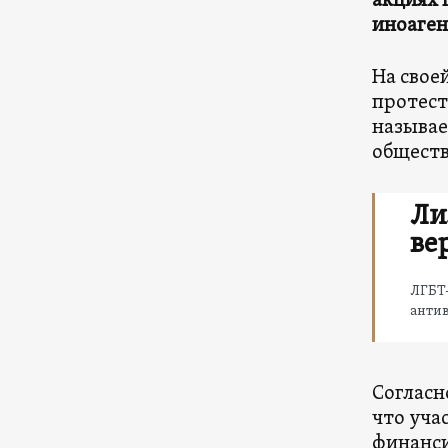
акциях 
иноаген
На свое
протест
называе
обществ
Ли
ве
ЛГБТ
анти
Согласн
что уча
финанс