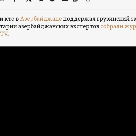
и кто в
Азербайджане
поддержал грузинский за
тарии азербайджанских экспертов
собрали жу
 TV
.