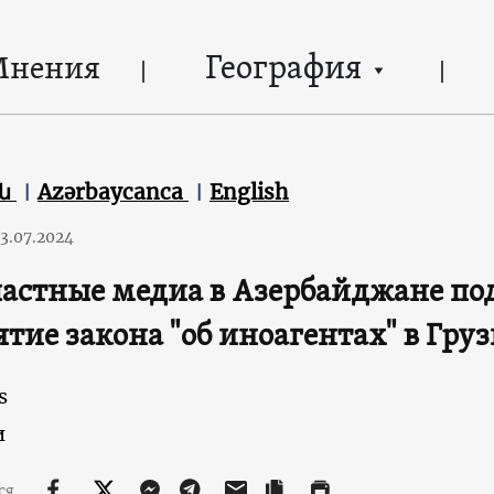
География
Мнения
են
Azərbaycanca
English
3.07.2024
астные медиа в Азербайджане п
тие закона "об иноагентах" в Гру
s
и
ся