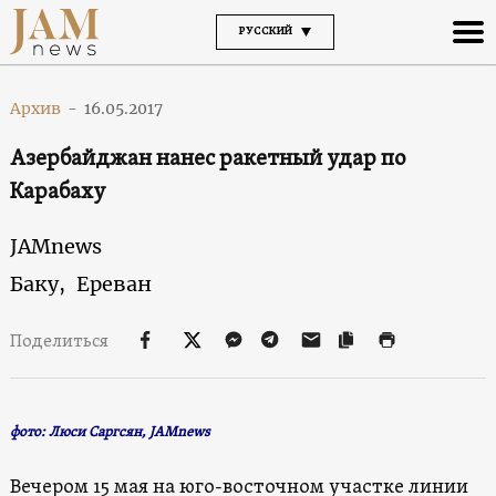
РУССКИЙ
Архив
-
16.05.2017
Азербайджан нанес ракетный удар по
Карабаху
JAMnews
Баку,
Ереван
Поделиться
фото: Люси Саргсян, JAMnews
Вечером 15 мая на юго-восточном участке линии