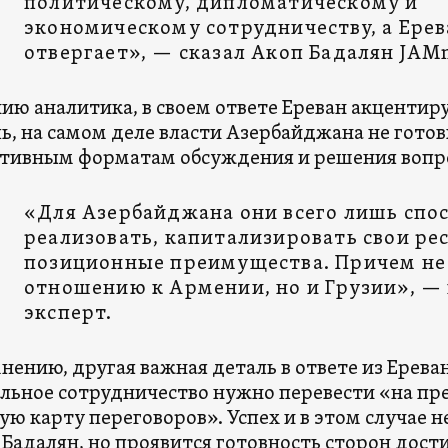
политическому, дипломатическому и
экономическому сотрудничеству, а Ерев
отвергает», — сказал Акоп Бадалян JAM
ию аналитика, в своем ответе Ереван акцентируе
ь, на самом деле власти Азербайджана не гот
тивным форматам обсуждения и решения вопр
«Для Азербайджана они всего лишь спо
реализовать, капитализировать свои ре
позиционные преимущества. Причем не
отношению к Армении, но и Грузии», —
эксперт.
мнению, другая важная деталь в ответе из Ереван
льное сотрудничество нужно перевести «на пр
ю карту переговоров». Успех и в этом случае н
 Бадалян, но проявится готовность сторон дости