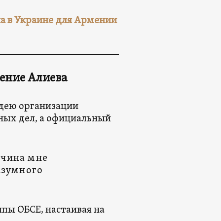
на в Украине для Армении
ление Алиева
идею организации
ных дел, а официальный
ичина мне
азумного
пы ОБСЕ, настаивая на