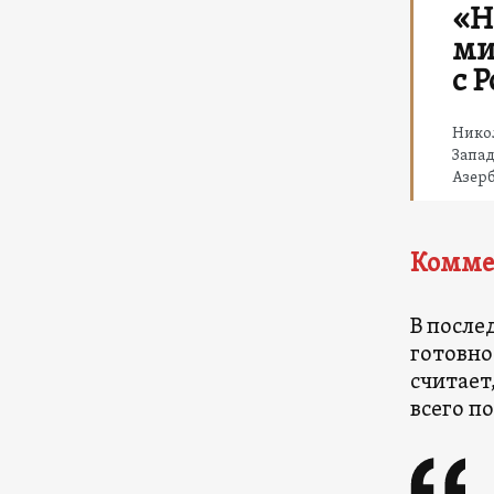
«Н
ми
с 
Никол
Запад
Азер
Комме
В после
готовно
считает
всего п