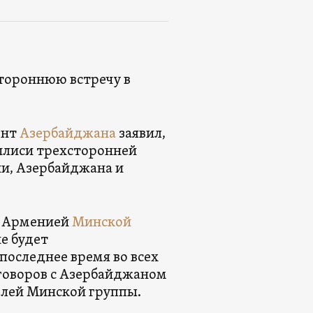
стороннюю встречу в
ент
Азербайджана
заявил,
илиси трехсторонней
и, Азербайджана и
 с Арменией
Минской
не будет
последнее время во всех
еговоров с Азербайджаном
елей Минской группы.