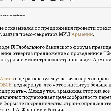
рг заявление Алиева
не отказывался от предложения провести трех
, заявил пресс-секретарь МИД
Армении
.
 ходе IX Глобального бакинского форума презид
ения отвергла предложение о проведении в Тб
 на уровне министров иностранных дел Армени
 Алиев
еще раз коснулся участия в переговорах
 ОБСЕ
, подчеркнув, что «этот институт больше 
нировать». Между тем, армянская сторона все 
аявлениях подчеркивает целесообразность пер
в формате посредничества стран-сопредседат
ет о США, Франции и России.