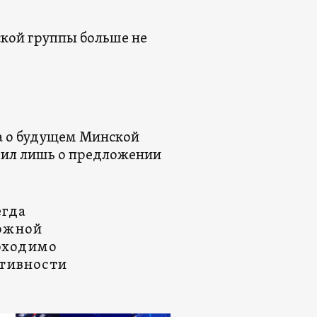
кой группы больше не
ва о будущем Минской
рил лишь о предложении
егда
можной
обходимо
ктивности