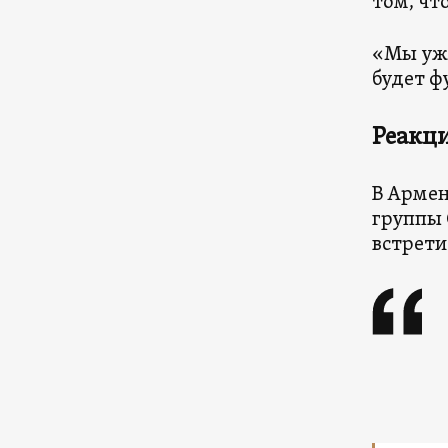
том, чт
«Мы уже
будет ф
Реакци
В Армен
группы 
встрети