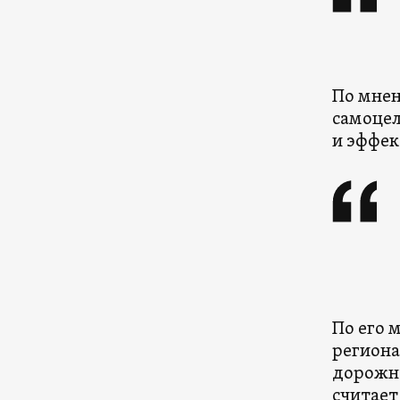
По мнен
самоцел
и эффек
По его 
региона
дорожну
считает