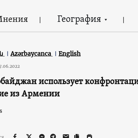
География
Мнения
են
Azərbaycanca
English
7.06.2022
байджан использует конфронтаци
ие из Армении
s
ся