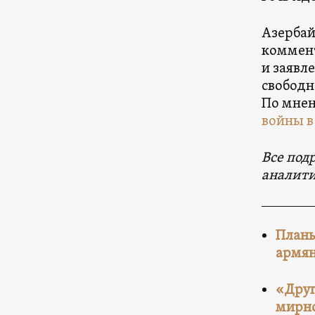
Азербай
коммен
и заявл
свободн
По мнен
войны в
Все под
аналити
Планы
армян
«Друг
мирно