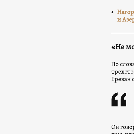
Нагор
и Азе
«
Не м
По слов
трехсто
Ереван о
Он гово