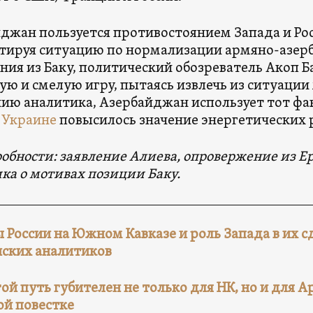
джан пользуется противостоянием Запада и Рос
тируя ситуацию по нормализации армяно-азе
ения из Баку, политический обозреватель Акоп Б
ую и смелую игру, пытаясь извлечь из ситуаци
ию аналитика, Азербайджан использует тот факт
 Украине
повысилось значение энергетических 
робности: заявление Алиева, опровержение из Е
ка о мотивах позиции Баку.
 России на Южном Кавказе и роль Запада в их 
ских аналитиков
ой путь губителен не только для НК, но и для 
й повестке