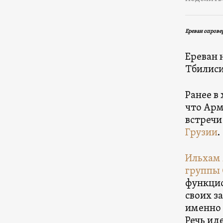
Ереван опрове
Ереван 
Тбилиси
Ранее в
что Арм
встречи
Грузии
.
Ильхам
группы
функцио
своих з
именно 
Речь ид