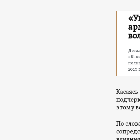
«У
ар
во
Дета
«Кав
полит
2020 
Касаясь
подчерк
этому в
По слов
сопредс
влияния