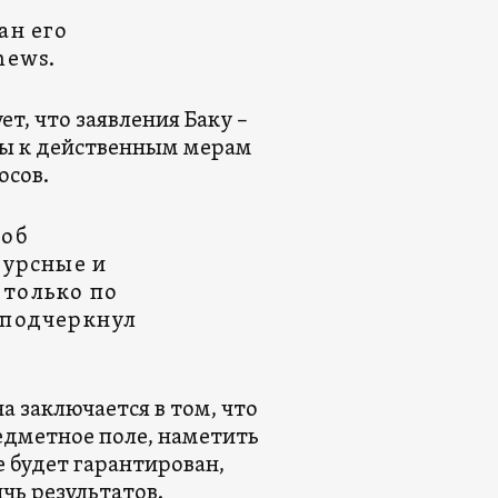
ан его
news.
т, что заявления Баку –
овы к действенным мерам
осов.
соб
сурсные и
 только по
 подчеркнул
а заключается в том, что
едметное поле, наметить
е будет гарантирован,
чь результатов.