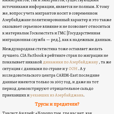
иммигрантов, так и эмигрантов, существующими
источниками информации, является не полным. К тому
же, вопрос учета мигрантов носит в современном
Азербайджане политизированный характер и это также
оказывает серьезное влияние и не позволяет относиться
к материалам Госкомстата и ГМС [Государственная
миграционная служба — ред.], как к надежным данным.
Международная статистика тоже оставляет желать
лучшего. CIA Factbook в рейтинге стран по миграции не
показывает никакой
динамики по Азербайджану
, та же
ситуация с данными по стране и у
ООН
. А у
исследовательского центра CARIM-East последние
данные имеются только за 2007 год, и даже на тот
период демонстрируют отрицательное сальдо
приехавших и
уехавших из Азербайджана
.
Трусы и предатели?
Таксист Андрей: «Хорошо там, где нас нет, как