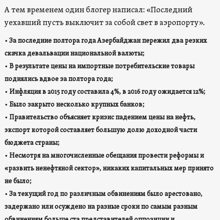
А тем временем один блогер написал: «Последний
уехавший пусть выключит за собой свет в аэропорту».
• За последние полтора года Азербайджан пережил два резких
скачка девальвации национальной валюты;
• В результате цены на импортные потребительские товары
поднялись вдвое за полтора года;
• Инфляция в 2015 году составила 4%, в 2016 году ожидается 12%;
• Было закрыто несколько крупных банков;
• Правительство объясняет кризис падением цены на нефть,
экспорт которой составляет большую долю доходной части
бюджета страны;
• Несмотря на многочисленные обещания провести реформы и
«развить ненефтяной сектор», никаких капитальных мер принято
не было;
• За текущий год по различным обвинениям было арестовано,
задержано или осуждено на разные сроки по самым разным
обвинениям больше ста представителей оппозиции и