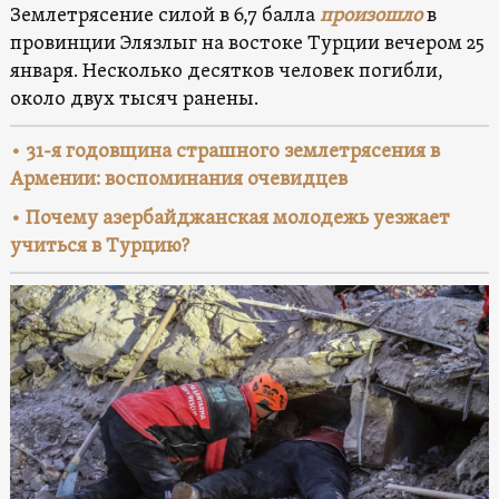
Землетрясение силой в 6,7 балла
произошло
в
провинции Элязлыг на востоке Турции вечером 25
января. Несколько десятков человек погибли,
около двух тысяч ранены.
• 31-я годовщина страшного землетрясения в
Армении: воспоминания очевидцев
• Почему азербайджанская молодежь уезжает
учиться в Турцию?