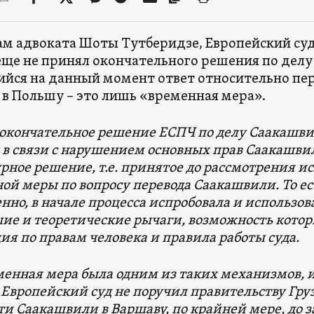
ам адвоката Шоты Тутберидзе, Европейский суд
еще не принял окончательного решения по дел
ся на данный момент ответ относительно пер
 в Польшу – это лишь «временная мера».
 окончательное решение ЕСПЧ по делу Саакашвил
о в связи с нарушением основных прав Саакашвил
рное решение, т.е. принятое до рассмотрения и
ой меры по вопросу перевода Саакашвили. То ес
енно, в начале процесса испробовала и использов
ие и теоретические рычаги, возможность котор
ия по правам человека и правила работы суда.
еменная мера была одним из таких механизмов, 
 Европейский суд не поручил правительству Гр
ти Саакашвили в Варшаву, по крайней мере, до