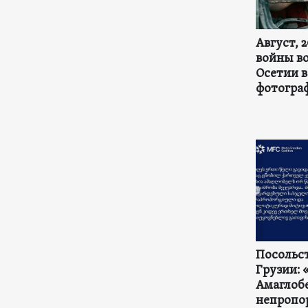
Август, 
войны в
Осетии в
фотогра
Посольст
Грузии: 
Амаглоб
непропо