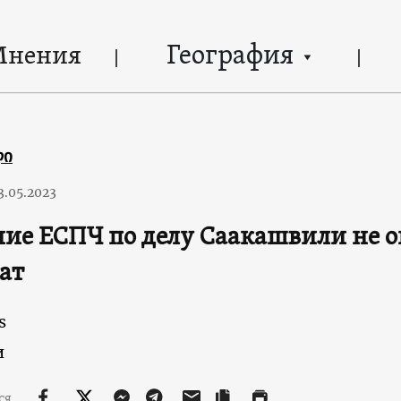
География
Мнения
ლი
3.05.2023
ие ЕСПЧ по делу Саакашвили не о
ат
s
и
ся