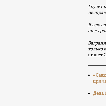
Грузины
несправ
Я всю с
еще гро
Заграни
только 
пишет 
«Саак
при а
Дела 