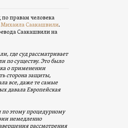
 по правам человека
у
Михаила Саакашвили
.
евода Саакашвили на
и, где суд рассматривает
и по существу. Это было
ска о применении
ть сторона защиты,
ала все, даже те самые
ых давала Европейская
и по этому процедурному
узии немедленно
 завершения рассмотрения