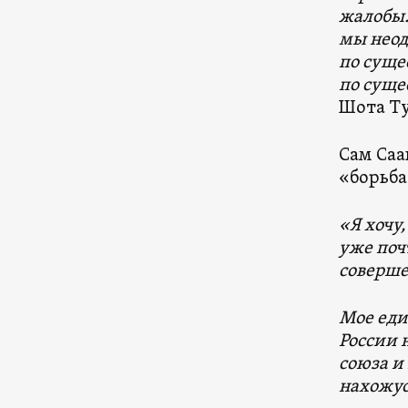
жалобы…
мы неод
по суще
по суще
Шота Ту
Сам Саа
«борьба
«Я хочу
уже поч
соверше
Мое еди
России 
союза и
нахожус