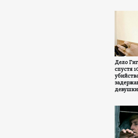
Дело Гиг
спустя 1
убийства
задержа
девушки