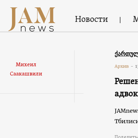
Новости
ქართუ
Михеил
Архив
-
1
Саакашвили
Решен
адвок
JAMnew
Тбилис
Поделить