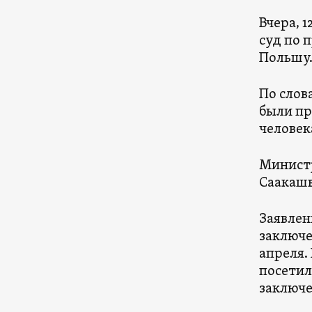
Вчера, 
суд по 
Польшу
По слов
были пр
человек
Министр
Саакашв
Заявлен
заключе
апреля.
посетил
заключе