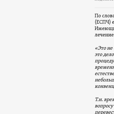
По слов
(ЕСПЧ) 
Имеющий
лечение
«Это не
это дел
процеду
временн
естеств
небольш
конвенц
Т.н. вр
вопросу
перевес