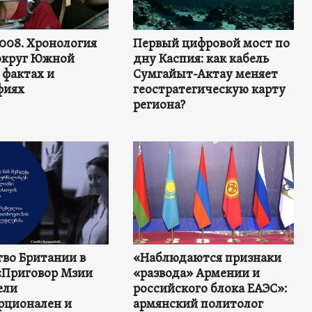
2008. Хронология
Первый цифровой мост по
округ Южной
дну Каспия: как кабель
 фактах и
Сумгайыт-Актау меняет
фиях
геостратегическую карту
региона?
во Британии в
«Наблюдаются признаки
«Приговор Мзии
«развода» Армении и
ели
российского блока ЕАЭС»:
рционален и
армянский политолог