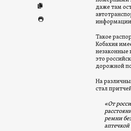
номерными з
даже там ос
автотранспо
информации 
Такое распо
Кобахия име
незаконные 
это российс
дорожной п
На различны
стал притчей
«От росси
расстояни
ремни без
аптечкой 