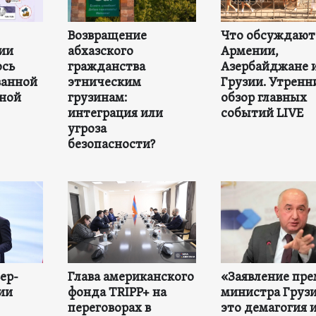
Возвращение
Что обсуждают
зии
абхазского
Армении,
ось
гражданства
Азербайджане 
ванной
этническим
Грузии. Утренн
ной
грузинам:
обзор главных
интеграция или
событий LIVE
угроза
безопасности?
ер-
Глава американского
«Заявление пре
ии
фонда TRIPP+ на
министра Груз
переговорах в
это демагогия 