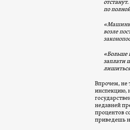
отстанут.
по полно
«Машины 
возле пос
законопо
«Больше в
заплати ш
лишиться 
Впрочем, не
инспекцию, н
государстве
недавней пр
процентов со
приведешь н