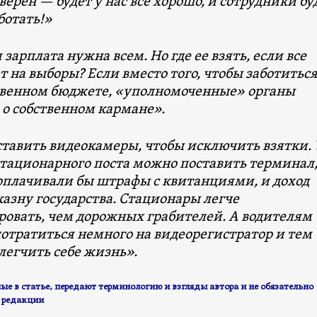
уверен — будет у нас все хорошо, и сотрудники бу
ботать!»
зарплата нужна всем. Но где ее взять, если все
 на выборы? Если вместо того, чтобы заботиться
твенном бюджете, «уполномоченные» органы
 о собственном кармане».
ставить видеокамеры, чтобы исключить взятки. 
тационарного поста можно поставить терминал,
 оплачивали бы штрафы с квитанциями, и доход
казну государства. Стационары легче
ровать, чем дорожных грабителей. А водителям
отратиться немного на видеорегистратор и тем
легчить себе жизнь».
е в статье, передают терминологию и взгляды авторa и не обязательно
 редакции