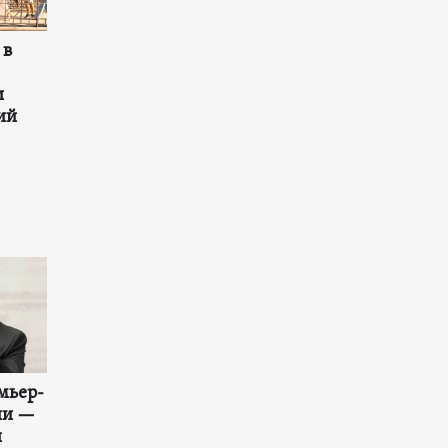
 в
и
ий
мьер-
ии —
и