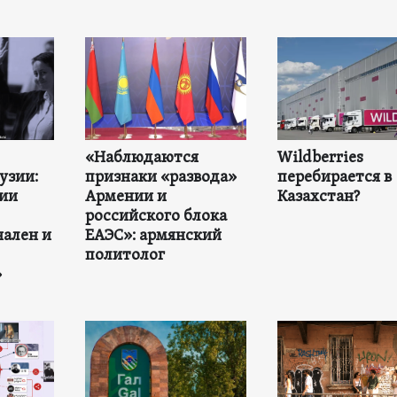
«Наблюдаются
Wildberries
узии:
признаки «развода»
перебирается в
ии
Армении и
Казахстан?
российского блока
ален и
ЕАЭС»: армянский
политолог
»