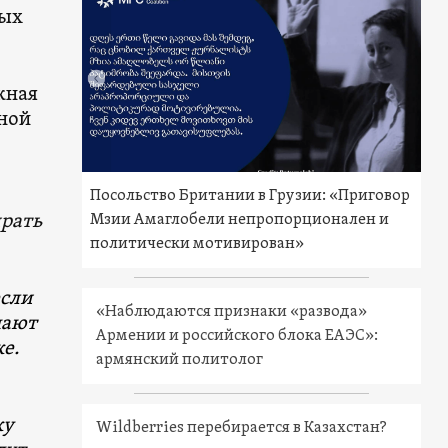
мых
жная
ьной
Посольство Британии в Грузии: «Приговор
ирать
Мзии Амаглобели непропорционален и
политически мотивирован»
если
«Наблюдаются признаки «развода»
шают
Армении и российского блока ЕАЭС»:
е.
армянский политолог
ку
Wildberries перебирается в Казахстан?