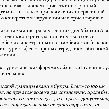
наками вне постов дорожной полиции, приче
танавливать и досматривать иностранный
рт можно только при получении оперативной
о конкретном нарушении или ориентировки.
ряжение министра внутренних дел Абхазии Асл
ет очень конкретную причину – массовые
поборы с иностранных автомобилистов (в осно
кие туристы) со стороны сотрудников абхазской
олиции.
х туристических форумах абхазский гаишник у
 во языцех:
йской границы ехали в Сухум. Всего-то 100 км
я, но при этом восемь раз остановили. Вроде бы 
опасности пристегнуты, и скорость допустимая,
все в порядке, но пока не дашь пару сотен, не