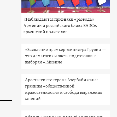
«Наблюдаются признаки «развода»
Армении и российского блока ЕАЭС»:
армянский политолог
«Заявление премьер-министра Грузии —
это демагогия и часть подготовки к
выборам». Мнение
Аресты тиктокеров в Азербайджане:
границы «общественной
нравственности» и свобода выражения
мнений
«Важно понимать, в какой ад ведет нас