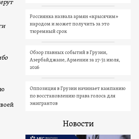
дерут
Россиянка назвала армян «крысячим»
народом и может получить за это
ги
тюремный срок
Обзор главных событий в Грузии,
ибо
Азербайджане, Армении за 27-31 июля,
2026
Оппозиция в Грузии начинает кампанию
ую
по восстановлению права голоса для
эмигрантов
своей
Новости