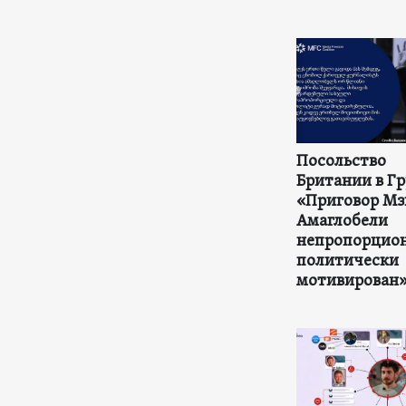
Посольство
Британии в Гр
«Приговор Мз
Амаглобели
непропорцион
политически
мотивирован