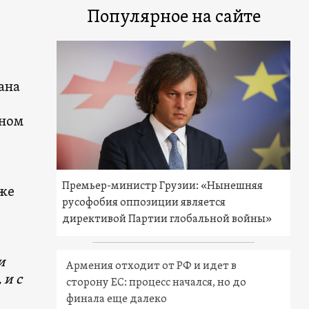
м
Популярное на сайте
ана
вном
Премьер-министр Грузии: «Нынешняя
же
русофобия оппозиции является
директивой Партии глобальной войны»
и
Армения отходит от РФ и идет в
 и с
сторону ЕС: процесс начался, но до
финала еще далеко