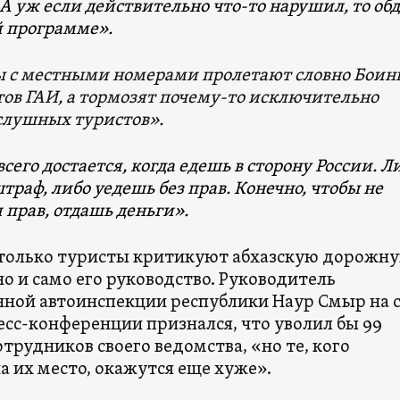
 А уж если действительно что-то нарушил, то об
й программе».
с местными номерами пролетают словно Боин
тов ГАИ, а тормозят почему-то исключительно
слушных туристов».
сего достается, когда едешь в сторону России. Л
траф, либо уедешь без прав. Конечно, чтобы не
прав, отдашь деньги».
 только туристы критикуют абхазскую дорожн
о и само его руководство. Руководитель
нной автоинспекции республики Наур Смыр на 
есс-конференции признался, что уволил бы 99
трудников своего ведомства, «но те, кого
а их место, окажутся еще хуже».