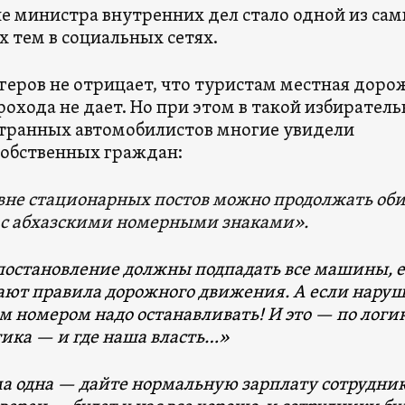
е министра внутренних дел стало одной из са
 тем в социальных сетях.
огеров не отрицает, что туристам местная доро
охода не дает. Но при этом в такой избирател
транных автомобилистов многие увидели
обственных граждан:
 вне стационарных постов можно продолжать об
 с абхазскими номерными знаками».
 постановление должны подпадать все машины, 
ают правила дорожного движения. А если нару
 номером надо останавливать! И это — по логик
гика — и где наша власть…»
а одна — дайте нормальную зарплату сотрудни