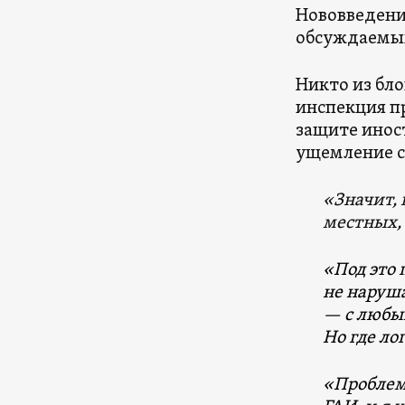
Нововведени
обсуждаемых
Никто из бл
инспекция пр
защите инос
ущемление с
«Значит,
местных,
«Под это
не наруш
— с любым
Но где ло
«Проблем