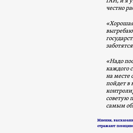
ГАИ, и я 
честно ра
«Хорошая 
выгребают
государс
заботятся
«Надо по
каждого с
на месте
пойдет в 
контроли
советую п
самым об
Мнения, высказанны
отражают позицию