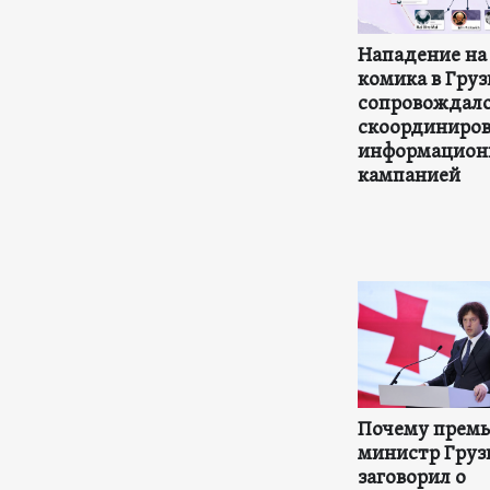
Нападение на
комика в Гру
сопровождал
скоординиро
информацион
кампанией
Почему премь
министр Груз
заговорил о