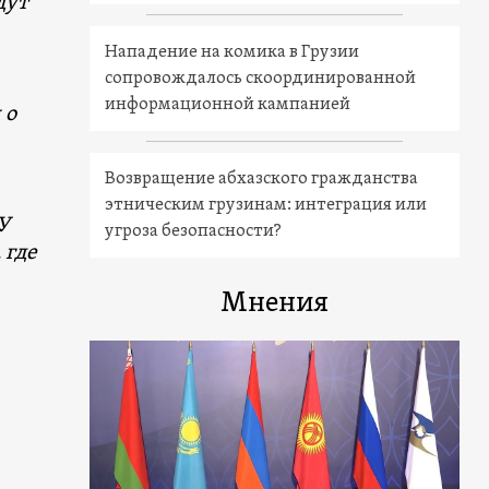
дут
Нападение на комика в Грузии
сопровождалось скоординированной
информационной кампанией
 о
Возвращение абхазского гражданства
этническим грузинам: интеграция или
У
угроза безопасности?
 где
Мнения