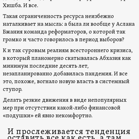
Хишба. И все.
Такая ограниченность ресурса неизбежно
наталкивает на мысль: а была ли вообще у Аслана
Бжания команда реформаторов, о которой так
громко и часто говорилось в период выборов?
К и так суровым реалиям всестороннего кризиса,
в который планомерно скатывалась Абхазия как
минимум последние десять лет,
незапланированно добавилась пандемия. И все
это, похоже, вогнало новую власть в системный
ступор.
Делать резкие движения в виде непопулярных
мер при отсутствии какой-либо финансовой
«подушки» ей явно некомфортно.
И прослеживается тенденция
оставить все как есть, а там