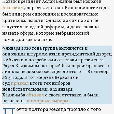
Новый президент Аслан Бжания был избран в
Абхазии
23 апреля 2020 года. Бжания многие годы
был лидером оппозиции и последовательно
критиковал власти. Однако до сих пор он не
запустил ни одной реформы, и даже сложно
назвать сферы, которые выбраны новой
командой как главные.
9 января 2020 года группа активистов и
оппозиция штурмом взяли президентский дворец
в Абхазии и потребовали отставки президента
Рауля Хаджимбы, который был переизбран всего
лишь за несколько месяцев до этого — 8 сентября
2019 года. В тот же день Верховный
суд
признал
итоги тех выборов
недействительными, а 12 января
Хаджимба
объявил
о своей отставке, и были
назначены
повторные выборы.
очти полтора месяца прошло с того