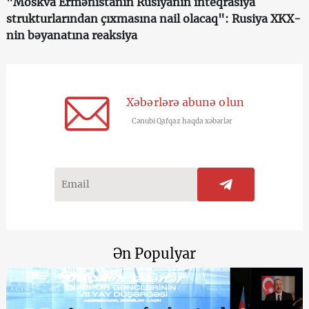
"Moskva Ermənistanın Rusiyanın inteqrasiya
strukturlarından çıxmasına nail olacaq": Rusiya XKX-
nin bəyanatına reaksiya
Xəbərlərə abunə olun
Cənubi Qafqaz haqda xəbərlər
Ən Populyar