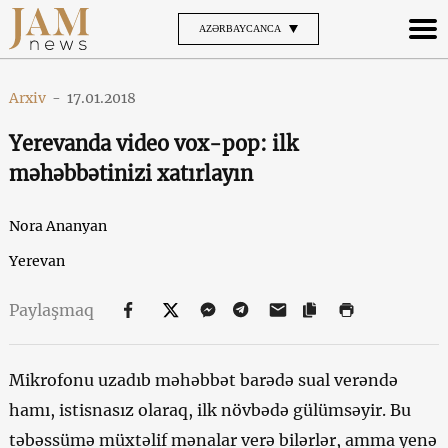
AZƏRBAYCANCA
Arxiv
-
17.01.2018
Yerevanda video vox-pop: ilk
məhəbbətinizi xatırlayın
Nora Ananyan
Yerevan
Paylaşmaq
Mikrofonu uzadıb məhəbbət barədə sual verəndə
hamı, istisnasız olaraq, ilk növbədə gülümsəyir. Bu
təbəssümə müxtəlif mənalar verə bilərlər, amma yenə