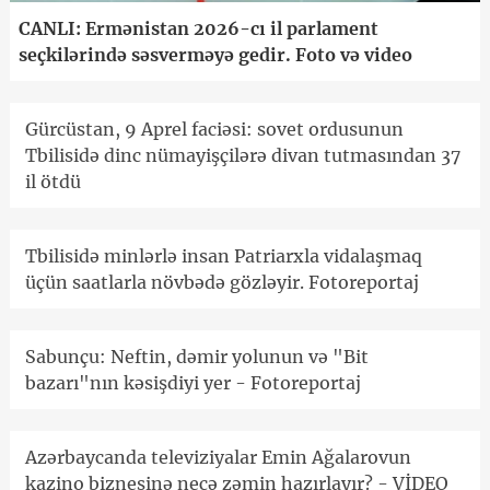
CANLI: Ermənistan 2026-cı il parlament
seçkilərində səsverməyə gedir. Foto və video
Gürcüstan, 9 Aprel faciəsi: sovet ordusunun
Tbilisidə dinc nümayişçilərə divan tutmasından 37
il ötdü
Tbilisidə minlərlə insan Patriarxla vidalaşmaq
üçün saatlarla növbədə gözləyir. Fotoreportaj
Sabunçu: Neftin, dəmir yolunun və "Bit
bazarı"nın kəsişdiyi yer - Fotoreportaj
Azərbaycanda televiziyalar Emin Ağalarovun
kazino biznesinə necə zəmin hazırlayır? - VİDEO