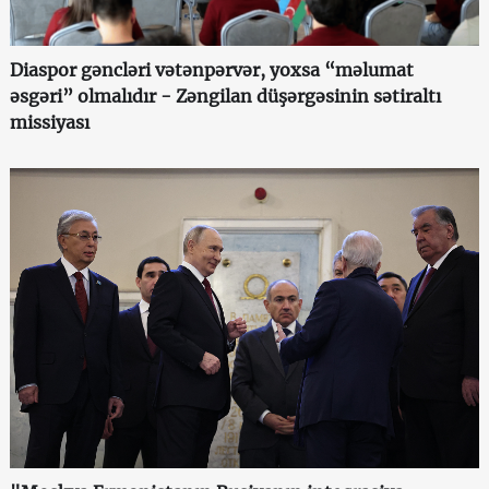
Diaspor gəncləri vətənpərvər, yoxsa “məlumat
əsgəri” olmalıdır - Zəngilan düşərgəsinin sətiraltı
missiyası