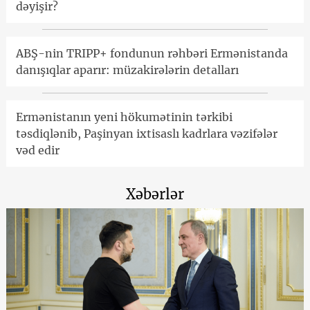
dəyişir?
ABŞ-nin TRIPP+ fondunun rəhbəri Ermənistanda
danışıqlar aparır: müzakirələrin detalları
Ermənistanın yeni hökumətinin tərkibi
təsdiqlənib, Paşinyan ixtisaslı kadrlara vəzifələr
vəd edir
Xəbərlər