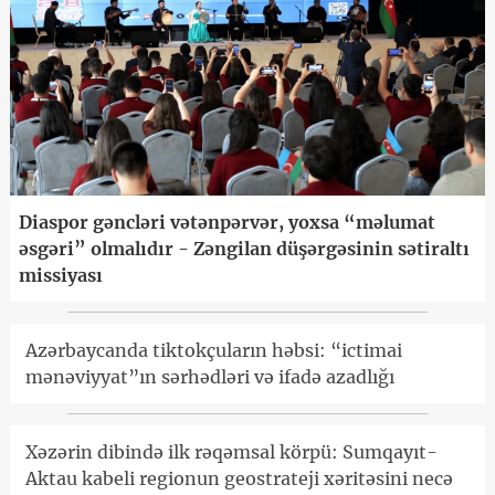
Diaspor gəncləri vətənpərvər, yoxsa “məlumat
əsgəri” olmalıdır - Zəngilan düşərgəsinin sətiraltı
missiyası
Azərbaycanda tiktokçuların həbsi: “ictimai
mənəviyyat”ın sərhədləri və ifadə azadlığı
Xəzərin dibində ilk rəqəmsal körpü: Sumqayıt-
Aktau kabeli regionun geostrateji xəritəsini necə