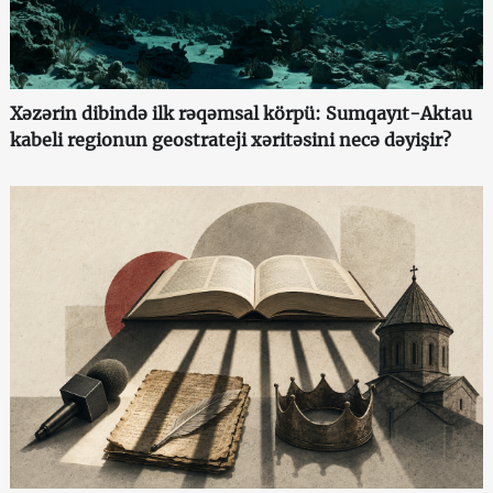
Xəzərin dibində ilk rəqəmsal körpü: Sumqayıt-Aktau
kabeli regionun geostrateji xəritəsini necə dəyişir?