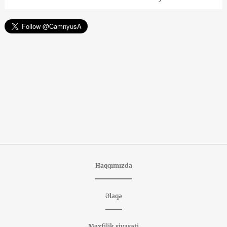
Haqqımızda
Əlaqə
Məxfilik siyasəti