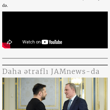
də.
Daha ətraflı JAMnews-da