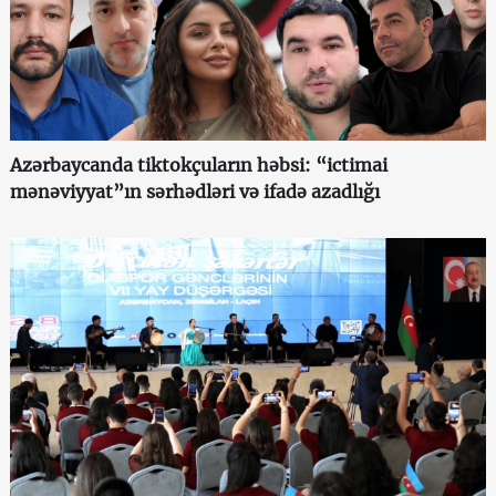
Azərbaycanda tiktokçuların həbsi: “ictimai
mənəviyyat”ın sərhədləri və ifadə azadlığı