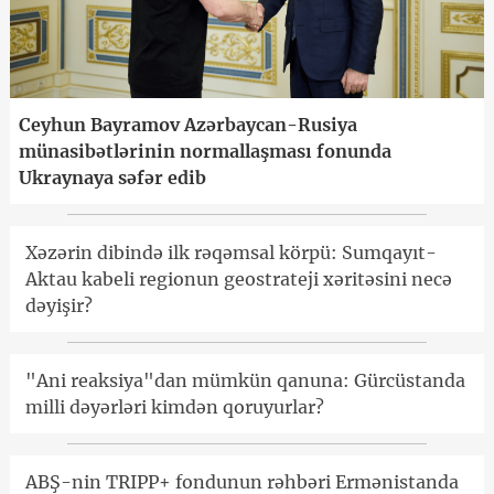
Ceyhun Bayramov Azərbaycan-Rusiya
münasibətlərinin normallaşması fonunda
Ukraynaya səfər edib
Xəzərin dibində ilk rəqəmsal körpü: Sumqayıt-
Aktau kabeli regionun geostrateji xəritəsini necə
dəyişir?
"Ani reaksiya"dan mümkün qanuna: Gürcüstanda
milli dəyərləri kimdən qoruyurlar?
ABŞ-nin TRIPP+ fondunun rəhbəri Ermənistanda