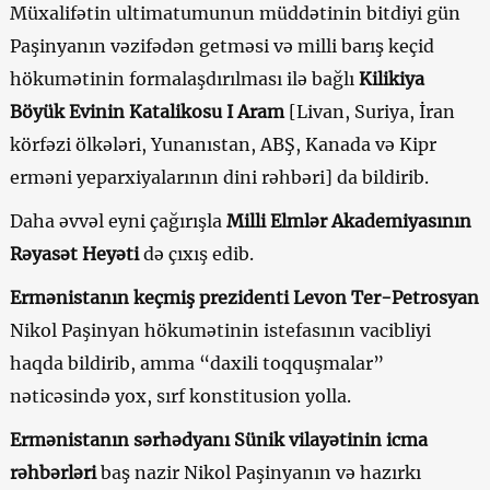
Müxalifətin ultimatumunun müddətinin bitdiyi gün
Paşinyanın vəzifədən getməsi və milli barış keçid
hökumətinin formalaşdırılması ilə bağlı
Kilikiya
Böyük Evinin Katalikosu I Aram
[Livan, Suriya, İran
körfəzi ölkələri, Yunanıstan, ABŞ, Kanada və Kipr
erməni yeparxiyalarının dini rəhbəri] da bildirib.
Daha əvvəl eyni çağırışla
Milli Elmlər Akademiyasının
Rəyasət Heyəti
də çıxış edib.
Ermənistanın keçmiş prezidenti Levon Ter-Petrosyan
Nikol Paşinyan hökumətinin istefasının vacibliyi
haqda bildirib, amma “daxili toqquşmalar”
nəticəsində yox, sırf konstitusion yolla.
Ermənistanın sərhədyanı Sünik vilayətinin icma
rəhbərləri
baş nazir Nikol Paşinyanın və hazırkı