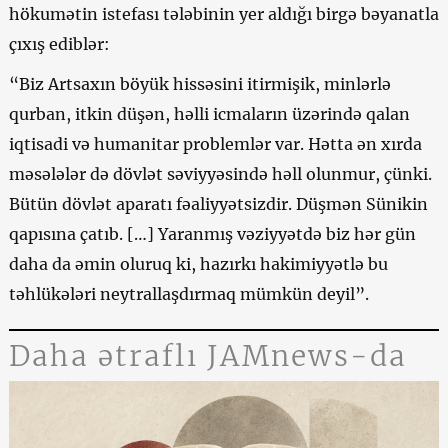
hökumətin istefası tələbinin yer aldığı birgə bəyanatla
çıxış ediblər:
“Biz Artsaxın böyük hissəsini itirmişik, minlərlə
qurban, itkin düşən, həlli icmaların üzərində qalan
iqtisadi və humanitar problemlər var. Hətta ən xırda
məsələlər də dövlət səviyyəsində həll olunmur, çünki.
Bütün dövlət aparatı fəaliyyətsizdir. Düşmən Sünikin
qapısına çatıb. […] Yaranmış vəziyyətdə biz hər gün
daha da əmin oluruq ki, hazırkı hakimiyyətlə bu
təhlükələri neytrallaşdırmaq mümkün deyil”.
Daha ətraflı JAMnews-da