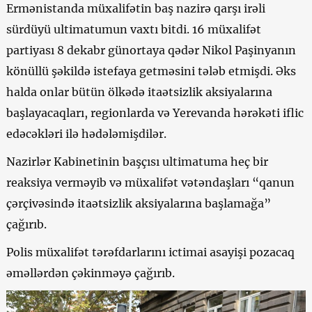
Ermənistanda müxalifətin baş nazirə qarşı irəli
sürdüyü ultimatumun vaxtı bitdi. 16 müxalifət
partiyası 8 dekabr günortaya qədər Nikol Paşinyanın
könüllü şəkildə istefaya getməsini tələb etmişdi. Əks
halda onlar bütün ölkədə itaətsizlik aksiyalarına
başlayacaqları, regionlarda və Yerevanda hərəkəti iflic
edəcəkləri ilə hədələmişdilər.
Nazirlər Kabinetinin başçısı ultimatuma heç bir
reaksiya verməyib və müxalifət vətəndaşları “qanun
çərçivəsində itaətsizlik aksiyalarına başlamağa”
çağırıb.
Polis müxalifət tərəfdarlarını ictimai asayişi pozacaq
əməllərdən çəkinməyə çağırıb.