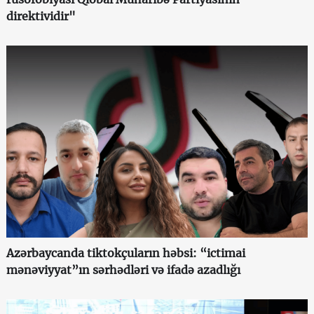
direktividir"
Azərbaycanda tiktokçuların həbsi: “ictimai
mənəviyyat”ın sərhədləri və ifadə azadlığı