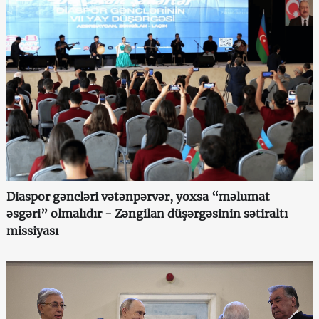
Diaspor gəncləri vətənpərvər, yoxsa “məlumat
əsgəri” olmalıdır - Zəngilan düşərgəsinin sətiraltı
missiyası