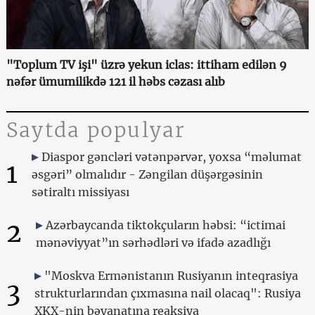
"Toplum TV işi" üzrə yekun iclas: ittiham edilən 9
nəfər ümumilikdə 121 il həbs cəzası alıb
Saytda populyar
Diaspor gəncləri vətənpərvər, yoxsa “məlumat
1
əsgəri” olmalıdır - Zəngilan düşərgəsinin
sətiraltı missiyası
2
Azərbaycanda tiktokçuların həbsi: “ictimai
mənəviyyat”ın sərhədləri və ifadə azadlığı
"Moskva Ermənistanın Rusiyanın inteqrasiya
3
strukturlarından çıxmasına nail olacaq": Rusiya
XKX-nin bəyanatına reaksiya