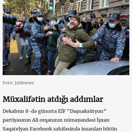
Foto: JAMnews
Müxalifətin atdığı addımlar
Dekabrın 8-də günorta EİF “Daşnaksütyun”
partiyasının Ali orqanının nümayəndəsi İşxan
Saqatelyan Facebook səhifəsində insanları bütün