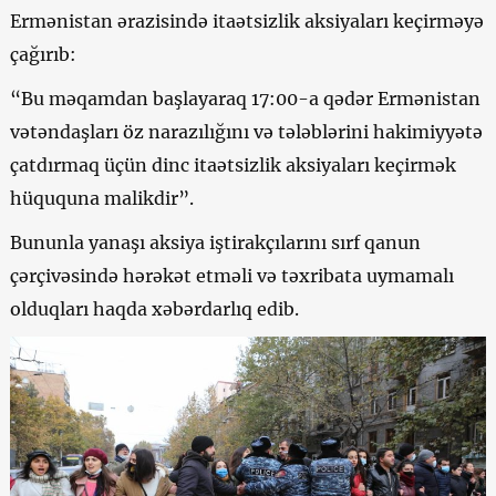
Ermənistan ərazisində itaətsizlik aksiyaları keçirməyə
çağırıb:
“Bu məqamdan başlayaraq 17:00-a qədər Ermənistan
vətəndaşları öz narazılığını və tələblərini hakimiyyətə
çatdırmaq üçün dinc itaətsizlik aksiyaları keçirmək
hüququna malikdir”.
Bununla yanaşı aksiya iştirakçılarını sırf qanun
çərçivəsində hərəkət etməli və təxribata uymamalı
olduqları haqda xəbərdarlıq edib.