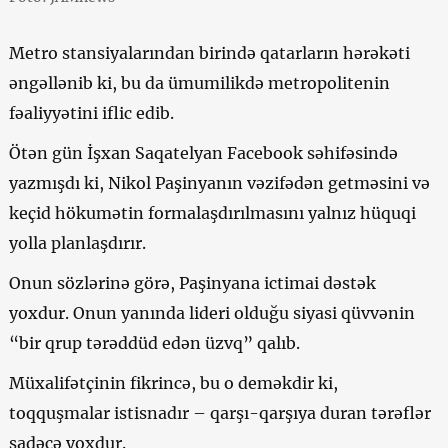
Metro stansiyalarından birində qatarların hərəkəti
əngəllənib ki, bu da ümumilikdə metropolitenin
fəaliyyətini iflic edib.
Ötən gün İşxan Saqatelyan Facebook səhifəsində
yazmışdı ki, Nikol Paşinyanın vəzifədən getməsini və
keçid hökumətin formalaşdırılmasını yalnız hüquqi
yolla planlaşdırır.
Onun sözlərinə görə, Paşinyana ictimai dəstək
yoxdur. Onun yanında lideri olduğu siyasi qüvvənin
“bir qrup tərəddüd edən üzvq” qalıb.
Müxalifətçinin fikrincə, bu o deməkdir ki,
toqquşmalar istisnadır – qarşı-qarşıya duran tərəflər
sadəcə yoxdur.