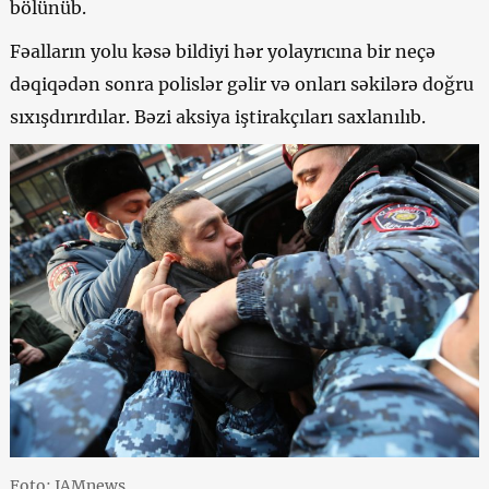
bölünüb.
Fəalların yolu kəsə bildiyi hər yolayrıcına bir neçə
dəqiqədən sonra polislər gəlir və onları səkilərə doğru
sıxışdırırdılar. Bəzi aksiya iştirakçıları saxlanılıb.
Foto: JAMnews