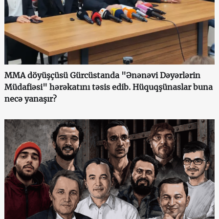
MMA döyüşçüsü Gürcüstanda "Ənənəvi Dəyərlərin
Müdafiəsi" hərəkatını təsis edib. Hüquqşünaslar buna
necə yanaşır?