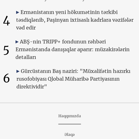
Ermənistanın yeni hökumətinin tərkibi
4
təsdiqlənib, Paşinyan ixtisaslı kadrlara vəzifələr
vəd edir
ABŞ-nin TRIPP+ fondunun rəhbəri
5
Ermənistanda danışıqlar aparır: müzakirələrin
detalları
Gürcüstanın Baş naziri: "Müxalifətin hazırkı
6
rusofobiyası Qlobal Müharibə Partiyasının
direktividir"
Haqqımızda
Əlaqə