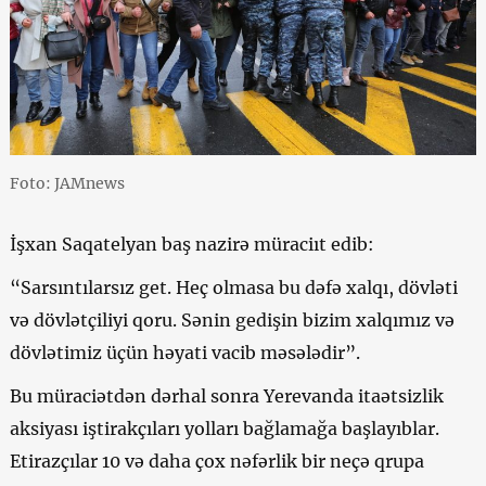
Foto: JAMnews
İşxan Saqatelyan baş nazirə müraciıt edib:
“Sarsıntılarsız get. Heç olmasa bu dəfə xalqı, dövləti
və dövlətçiliyi qoru. Sənin gedişin bizim xalqımız və
dövlətimiz üçün həyati vacib məsələdir”.
Bu müraciətdən dərhal sonra Yerevanda itaətsizlik
aksiyası iştirakçıları yolları bağlamağa başlayıblar.
Etirazçılar 10 və daha çox nəfərlik bir neçə qrupa