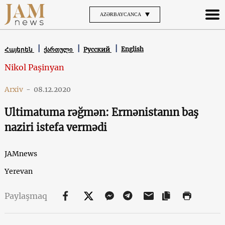
AZƏRBAYCANCA
English
Հայերեն
ქართული
Русский
Nikol Paşinyan
Arxiv
-
08.12.2020
Ultimatuma rəğmən: Ermənistanın baş
naziri istefa vermədi
JAMnews
Yerevan
Paylaşmaq