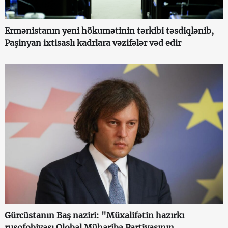
Ermənistanın yeni hökumətinin tərkibi təsdiqlənib,
Paşinyan ixtisaslı kadrlara vəzifələr vəd edir
Gürcüstanın Baş naziri: "Müxalifətin hazırkı
rusofobiyası Qlobal Müharibə Partiyasının