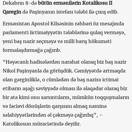
Dekabrın 8-də
bütün ermənilərin Kotalikosu II
Qaregin
də Paşinyanın istefası tələbi ilə çıxış edib.
Ermənistan Apostol Kilsəsinin rəhbəri öz mesajında
parlamenti iictimaiyyətin tələblərinə qulaq verməyə,
yeni baş nazir seçməyə və milli barış hökuməti
formalaşdırmağa çağırıb.
“Həyəcanlı hadisələrdən narahat olaraq biz baş nazir
Nikol Paşinyanla da görüşdük. Cəmiyyətdə artmaqda
olan gərginliklə, o cümlədən də baş nazirə ictimai
etibarın aşağı səviyyədə olması ilə əlaqədar olaraq biz
bir ata kimi onu sarsıntıların, mümkün toqquşmaların
və faciəvi dönüşlərin qarşısını almaq naminə
səlahiyyətlərindən əl çəkməyə çağırdıq”, –
Katolikosun müraciətində deyilir.