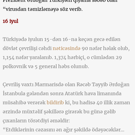
Prezident Ərdoğan Türkiyəni qiyama səbəb olan
“virusdan təmizləməyə söz verib.
16 iyul
Türkiyədə iyulun 15-dən 16-na keçən gecə edilən
dövlət çevrilişi cəhdi
nəticəsində
90 nəfər həlak olub,
1,154 nəfər yaralanıb. 1,374 hərbiçi, o cümlədən 29
polkovnik və 5 general həbs olunub.
Çevriliş vaxtı Marmarisdə olan Rəcəb Tayyib Ərdoğan
İstanbula gələndən sonra Atatürk hava limanında
müsahibə verərək
bildirib
ki, bu hadisə 40 illik zaman
ərzində müxtəlif şəkillərə girərək bu günə gəlib
çıxanların törətdiyi əməldir:
“Etdiklərinin cəzasını ən ağır şəkildə ödəyəcəklər…