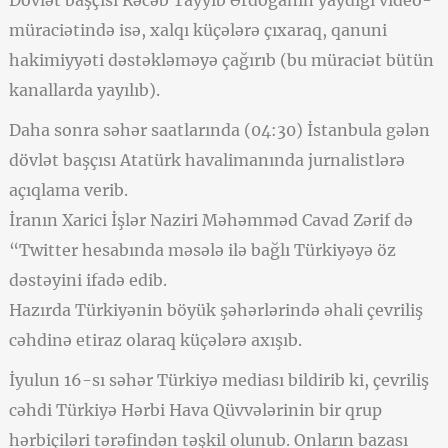
Dövlət başçısı Rəcəb Tayyib Ərdoğanın yaydığı video-
müraciətində isə, xalqı küçələrə çıxaraq, qanuni
hakimiyyəti dəstəkləməyə çağırıb (bu müraciət bütün
kanallarda yayılıb).
Daha sonra səhər saatlarında (04:30) İstanbula gələn
dövlət başçısı Atatürk havalimanında jurnalistlərə
açıqlama verib.
İranın Xarici İşlər Naziri Məhəmməd Cavad Zərif də
“Twitter hesabında məsələ ilə bağlı Türkiyəyə öz
dəstəyini ifadə edib.
Hazırda Türkiyənin böyük şəhərlərində əhali çevriliş
cəhdinə etiraz olaraq küçələrə axışıb.
İyulun 16-sı səhər Türkiyə mediası bildirib ki, çevriliş
cəhdi Türkiyə Hərbi Hava Qüvvələrinin bir qrup
hərbiçiləri tərəfindən təşkil olunub. Onların bazası