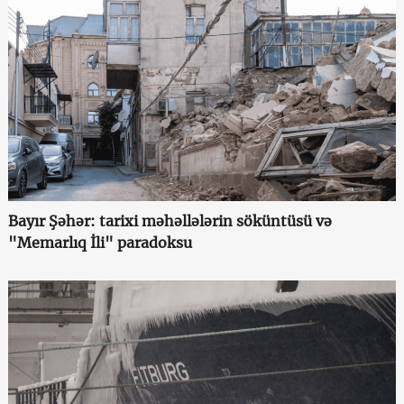
Bayır Şəhər: tarixi məhəllələrin söküntüsü və
"Memarlıq İli" paradoksu