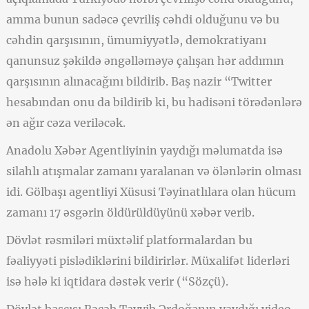
amma bunun sadəcə çevriliş cəhdi olduğunu və bu
cəhdin qarşısının, ümumiyyətlə, demokratiyanı
qanunsuz şəkildə əngəlləməyə çalışan hər addımın
qarşısının alınacağını bildirib. Baş nazir “Twitter
hesabından onu da bildirib ki, bu hadisəni törədənlərə
ən ağır cəza veriləcək.
Anadolu Xəbər Agentliyinin yaydığı məlumatda isə
silahlı atışmalar zamanı yaralanan və ölənlərin olması
idi. Gölbaşı agentliyi Xüsusi Təyinatlılara olan hücum
zamanı 17 əsgərin öldürüldüyünü xəbər verib.
Dövlət rəsmiləri müxtəlif platformalardan bu
fəaliyyəti pislədiklərini bildirirlər. Müxalifət liderləri
isə hələ ki iqtidara dəstək verir (“Sözçü).