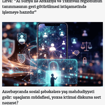
Litva: "Aİ Suriya ilə Abxaziya və Tsxinvali regionunun
tanınmasının geri götürülməsi istiqamətində
işləməyə hazırdır"
Azərbaycanda sosial şəbəkələrə yaş məhdudiyyəti
gəlir: uşaqların müdafiəsi, yoxsa ictimai diskursa sərt
nəzarət?