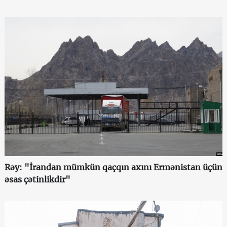
Rəy: "İrandan mümkün qaçqın axını Ermənistan üçün
əsas çətinlikdir"