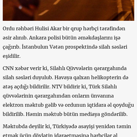
Ordu rəhbəri Hulisi Akar bir qrup hərbçi tərəfindən
əsir alınıb. Ankara polisi bütün əməkdaşlarını işə
çağırıb. İstanbulun Vətən prospektində silah səsləri
eşidilir.
CNN xəbər verir ki, Silahlı Qüvvələrin qərargahında
silah səsləri duyulub. Havaya qalxan helikopterin də
atəş açdığı bildirilir. NTV bildirir ki, Türk Silahlı
qüvvələrinin qərargahından onların ünvanına
elektron məktub gəlib və ordunun iqtidara əl qoyduğu
bildirilib. Həmin məktub bütün mediaya göndərilib.
Məktubda deyilir ki, Türkiyədə asayişi yenidən təmin
etmək üçün dövlətin idarəetməsinə hərbçilər əl