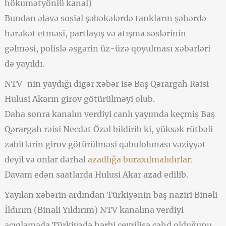
hökumətyönlü kanal)
Bundan əlavə sosial şəbəkələrdə tankların şəhərdə
hərəkət etməsi, partlayış və atışma səslərinin
gəlməsi, polislə əsgərin üz-üzə qoyulması xəbərləri
də yayıldı.
NTV-nin yaydığı digər xəbər isə Baş Qərargah Rəisi
Hulusi Akarın girov götürülməyi olub.
Daha sonra kanalın verdiyi canlı yayımda keçmiş Baş
Qərargah rəisi Necdət Özəl bildirib ki, yüksək rütbəli
zabitlərin girov götürülməsi qəbulolunası vəziyyət
deyil və onlar dərhal
azadlığa buraxılmalıdırlar.
Davam edən saatlarda Hulusi Akar azad edilib.
Yayılan xəbərin ardından Türkiyənin baş naziri Binəli
İldırım (Binali Yıldırım) NTV kanalına verdiyi
açıqlamada Türkiyədə hərbi çevrilişə cəhd olduğunu,