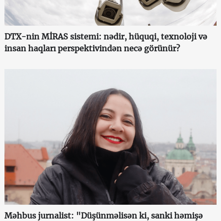
DTX-nin MİRAS sistemi: nədir, hüquqi, texnoloji və
insan haqları perspektivindən necə görünür?
Məhbus jurnalist: "Düşünməlisən ki, sanki həmişə