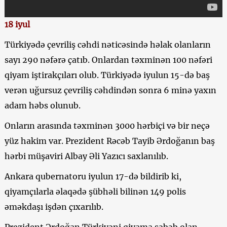
18 iyul
Türkiyədə çevriliş cəhdi nəticəsində həlak olanların
sayı 290 nəfərə çatıb. Onlardan təxminən 100 nəfəri
qiyam iştirakçıları olub. Türkiyədə iyulun 15-də baş
verən uğursuz çevriliş cəhdindən sonra 6 minə yaxın
adam həbs olunub.
Onların arasında təxminən 3000 hərbiçi və bir neçə
yüz hakim var. Prezident Rəcəb Tayib Ərdoğanın baş
hərbi müşaviri Albay Əli Yazıcı saxlanılıb.
Ankara qubernatoru iyulun 17-də bildirib ki,
qiyamçılarla əlaqədə şübhəli bilinən 149 polis
əməkdaşı işdən çıxarılıb.