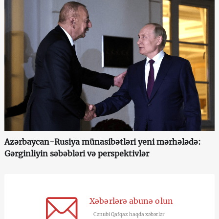
Azərbaycan-Rusiya münasibətləri yeni mərhələdə:
Gərginliyin səbəbləri və perspektivlər
Xəbərlərə abunə olun
Cənubi Qafqaz haqda xəbərlər