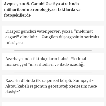
Avqust, 2008. Cənubi Osetiya ətrafında
müharibənin xronologiyası faktlarda və
fotoşəkillərdə
Diaspor gəncləri vətənpərvər, yoxsa “məlumat
əsgəri” olmalıdır - Zəngilan düşərgəsinin sətiraltı
missiyası
Azərbaycanda tiktokçuların həbsi: “ictimai
mənəviyyat”ın sərhədləri və ifadə azadlığı
Xəzərin dibində ilk rəqəmsal körpü: Sumqayıt-
Aktau kabeli regionun geostrateji xəritəsini necə
dəyişir?