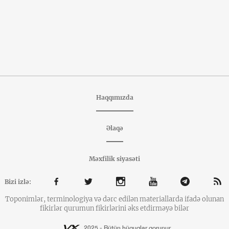
Haqqımızda
Əlaqə
Məxfilik siyasəti
Bizi izlə:
Toponimlər, terminologiya və dərc edilən materiallarda ifadə olunan
fikirlər qurumun fikirlərini əks etdirməyə bilər
2025 - Bütün hüquqlar qorunur