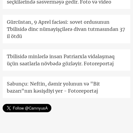
seçkilərində səsverməyə gedir. Foto və video
Gürcüstan, 9 Aprel faciəsi: sovet ordusunun
Tbilisidə dinc nümayişçilərə divan tutmasından 37
il ötdü
Tbilisidə minlərlə insan Patriarxla vidalaşmaq
üçün saatlarla növbədə gözləyir. Fotoreportaj
Sabunçu: Neftin, dəmir yolunun və "Bit
bazarı"nın kəsişdiyi yer - Fotoreportaj