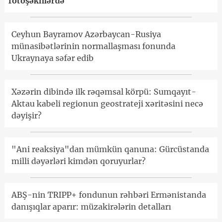
fotoşəkillərdə
Ceyhun Bayramov Azərbaycan-Rusiya
münasibətlərinin normallaşması fonunda
Ukraynaya səfər edib
Xəzərin dibində ilk rəqəmsal körpü: Sumqayıt-
Aktau kabeli regionun geostrateji xəritəsini necə
dəyişir?
"Ani reaksiya"dan mümkün qanuna: Gürcüstanda
milli dəyərləri kimdən qoruyurlar?
ABŞ-nin TRIPP+ fondunun rəhbəri Ermənistanda
danışıqlar aparır: müzakirələrin detalları