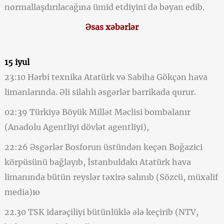
normallaşdırılacağına ümid etdiyini də bəyan edib.
Əsas xəbərlər
15 iyul
23:10 Hərbi texnika Atatürk və Sabiha Gökçən hava
limanlarında. Əli silahlı əsgərlər barrikada qurur.
02:39 Türkiyə Böyük Millət Məclisi bombalanır
(Anadolu Agentliyi dövlət agentliyi),
22:26 Əsgərlər Bosforun üstündən keçən Boğazici
körpüsünü bağlayıb, İstanbuldakı Atatürk hava
limanında bütün reyslər təxirə salınıb (Sözcü, müxalif
media)ю
22.30 TSK idarəçiliyi bütünlüklə ələ keçirib (NTV,