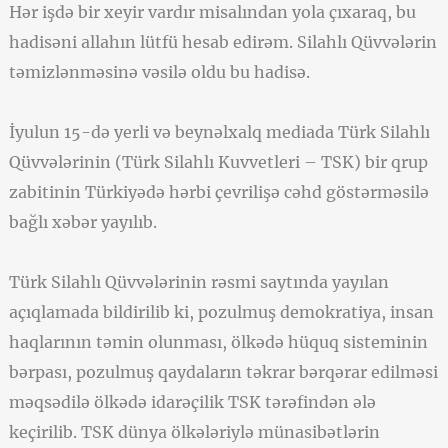
Hər işdə bir xeyir vardır misalından yola çıxaraq, bu
hadisəni allahın lütfü hesab edirəm. Silahlı Qüvvələrin
təmizlənməsinə vəsilə oldu bu hadisə.
İyulun 15-də yerli və beynəlxalq mediada Türk Silahlı
Qüvvələrinin (Türk Silahlı Kuvvetleri – TSK) bir qrup
zabitinin Türkiyədə hərbi çevrilişə cəhd göstərməsilə
bağlı xəbər yayılıb.
Türk Silahlı Qüvvələrinin rəsmi saytında yayılan
açıqlamada bildirilib ki, pozulmuş demokratiya, insan
haqlarının təmin olunması, ölkədə hüquq sisteminin
bərpası, pozulmuş qaydaların təkrar bərqərar edilməsi
məqsədilə ölkədə idarəçilik TSK tərəfindən ələ
keçirilib. TSK dünya ölkələriylə münasibətlərin