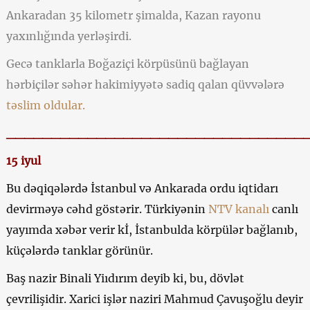
Ankaradan 35 kilometr şimalda, Kazan rayonu
yaxınlığında yerləşirdi.
Gecə tanklarla Boğaziçi körpüsünü bağlayan
hərbiçilər səhər hakimiyyətə sadiq qalan qüvvələrə
təslim oldular.
_________________________________
15 iyul
Bu dəqiqələrdə İstanbul və Ankarada ordu iqtidarı
devirməyə cəhd göstərir. Türkiyənin
NTV kanalı
canlı
yayımda xəbər verir kİ, İstanbulda körpülər bağlanıb,
küçələrdə tanklar görünür.
Baş nazir Binali Yiıdırım deyib ki, bu, dövlət
çevrilişidir. Xarici işlər naziri Mahmud Çavuşoğlu deyir