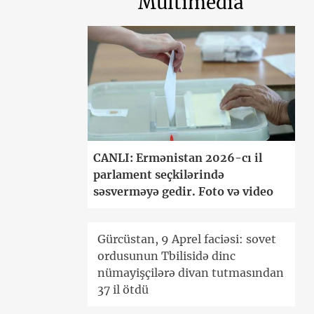
Multimedia
CANLI: Ermənistan 2026-cı il
parlament seçkilərində
səsverməyə gedir. Foto və video
Gürcüstan, 9 Aprel faciəsi: sovet
ordusunun Tbilisidə dinc
nümayişçilərə divan tutmasından
37 il ötdü