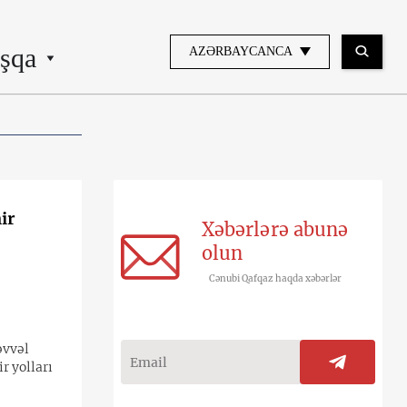
şqa
AZƏRBAYCANCA
ir
Xəbərlərə abunə
olun
Cənubi Qafqaz haqda xəbərlər
əvvəl
r yolları