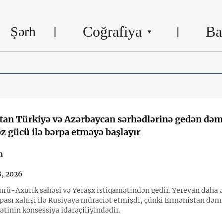
Coğrafiya
Ba
Şərh
an Türkiyə və Azərbaycan sərhədlərinə gedən dəm
z gücü ilə bərpa etməyə başlayır
n
8, 2026
rü-Axurik sahəsi və Yerasx istiqamətindən gedir. Yerevan daha 
rpası xahişi ilə Rusiyaya müraciət etmişdi, çünki Ermənistan dəmi
ətinin konsessiya idarəçiliyindədir.