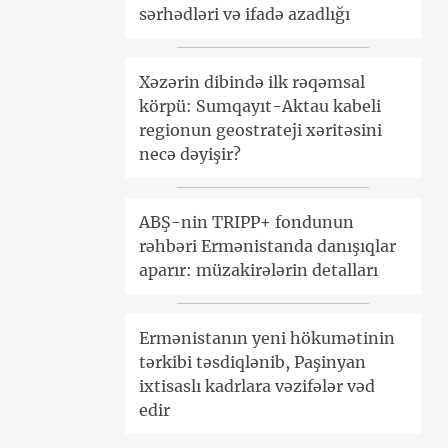
sərhədləri və ifadə azadlığı
Xəzərin dibində ilk rəqəmsal
körpü: Sumqayıt-Aktau kabeli
regionun geostrateji xəritəsini
necə dəyişir?
ABŞ-nin TRIPP+ fondunun
rəhbəri Ermənistanda danışıqlar
aparır: müzakirələrin detalları
Ermənistanın yeni hökumətinin
tərkibi təsdiqlənib, Paşinyan
ixtisaslı kadrlara vəzifələr vəd
edir