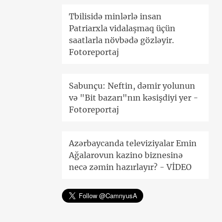
Tbilisidə minlərlə insan
Patriarxla vidalaşmaq üçün
saatlarla növbədə gözləyir.
Fotoreportaj
Sabunçu: Neftin, dəmir yolunun
və "Bit bazarı"nın kəsişdiyi yer -
Fotoreportaj
Azərbaycanda televiziyalar Emin
Ağalarovun kazino biznesinə
necə zəmin hazırlayır? - VİDEO