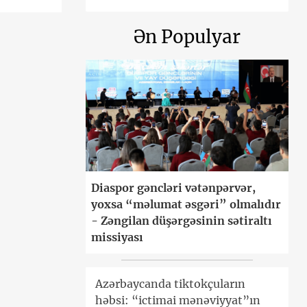
Ən Populyar
Diaspor gəncləri vətənpərvər,
yoxsa “məlumat əsgəri” olmalıdır
- Zəngilan düşərgəsinin sətiraltı
missiyası
Azərbaycanda tiktokçuların
həbsi: “ictimai mənəviyyat”ın