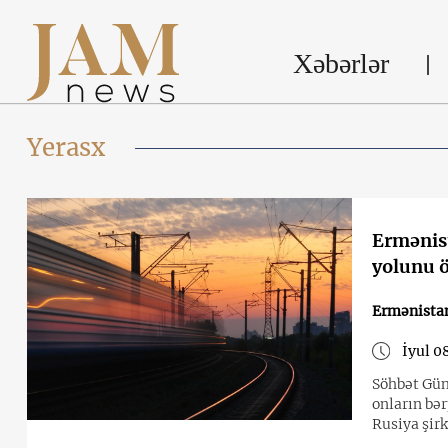
Xəbərlər
Yerasx
Ermənist
yolunu ö
Ermənista
İyul 0
Söhbət Güm
onların bə
Rusiya şirk