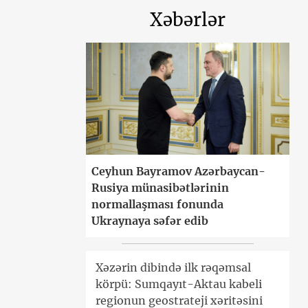
Xəbərlər
Ceyhun Bayramov Azərbaycan-
Rusiya münasibətlərinin
normallaşması fonunda
Ukraynaya səfər edib
Xəzərin dibində ilk rəqəmsal
körpü: Sumqayıt-Aktau kabeli
regionun geostrateji xəritəsini