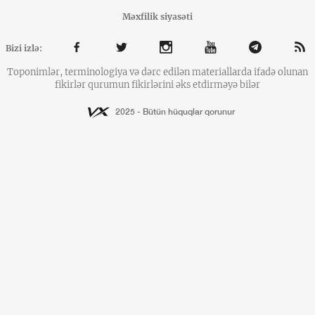
Məxfilik siyasəti
Bizi izlə:
Toponimlər, terminologiya və dərc edilən materiallarda ifadə olunan
fikirlər qurumun fikirlərini əks etdirməyə bilər
2025 - Bütün hüquqlar qorunur