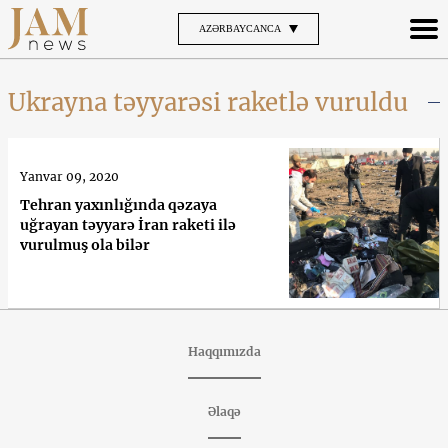
AZƏRBAYCANCA
Ukrayna təyyarəsi raketlə vuruldu
Yanvar 09, 2020
Tehran yaxınlığında qəzaya
uğrayan təyyarə İran raketi ilə
vurulmuş ola bilər
Haqqımızda
Əlaqə