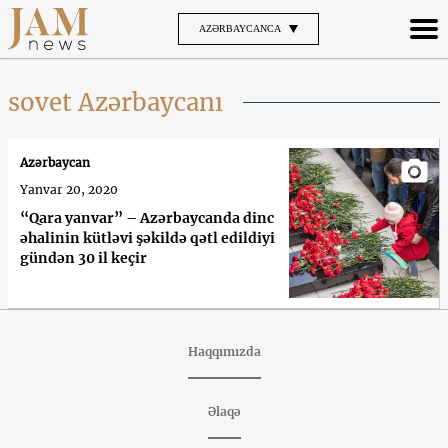
AZƏRBAYCANCA
sovet Azərbaycanı
Azərbaycan
Yanvar 20, 2020
“Qara yanvar” – Azərbaycanda dinc
əhalinin kütləvi şəkildə qətl edildiyi
gündən 30 il keçir
Haqqımızda
Əlaqə