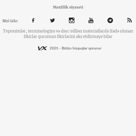
Məxfilik siyasəti
Bizi izlə:
Toponimlər, terminologiya və dərc edilən materiallarda ifadə olunan
fikirlər qurumun fikirlərini əks etdirməyə bilər
2025 - Bütün hüquqlar qorunur