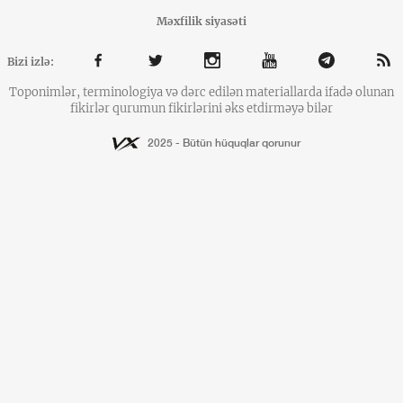
Məxfilik siyasəti
Bizi izlə:
Toponimlər, terminologiya və dərc edilən materiallarda ifadə olunan
fikirlər qurumun fikirlərini əks etdirməyə bilər
2025 - Bütün hüquqlar qorunur