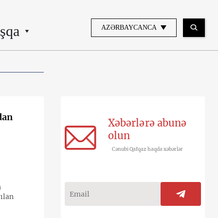
şqa
AZƏRBAYCANCA
dan
Xəbərlərə abunə
olun
Cənubi Qafqaz haqda xəbərlər
n
rılan