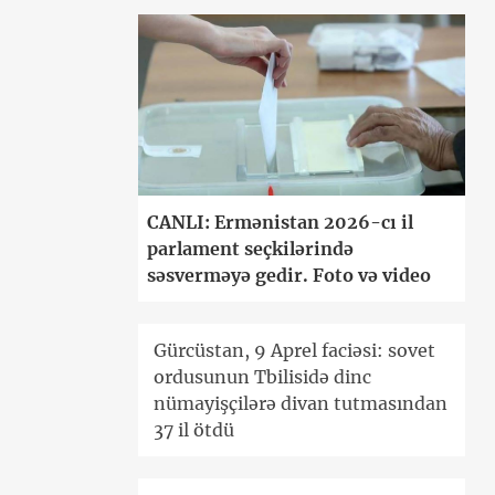
CANLI: Ermənistan 2026-cı il
parlament seçkilərində
səsverməyə gedir. Foto və video
Gürcüstan, 9 Aprel faciəsi: sovet
ordusunun Tbilisidə dinc
nümayişçilərə divan tutmasından
37 il ötdü