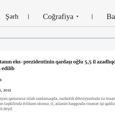
Coğrafiya
Ba
Şərh
anın eks-prezidentinin qardaşı oğlu 5,5 il azadlıq
edilib
n
6, 2021
syan qanunsuz silah saxlamaqda, narkotik dövriyyəsində və insa
 təşkilində ittiham olunur. O, ailənin haqqında cinayət işi qaldı
ü deyil