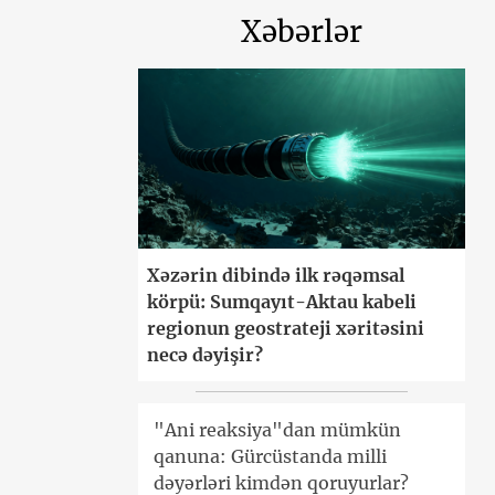
Xəbərlər
Xəzərin dibində ilk rəqəmsal
körpü: Sumqayıt-Aktau kabeli
regionun geostrateji xəritəsini
necə dəyişir?
"Ani reaksiya"dan mümkün
qanuna: Gürcüstanda milli
dəyərləri kimdən qoruyurlar?