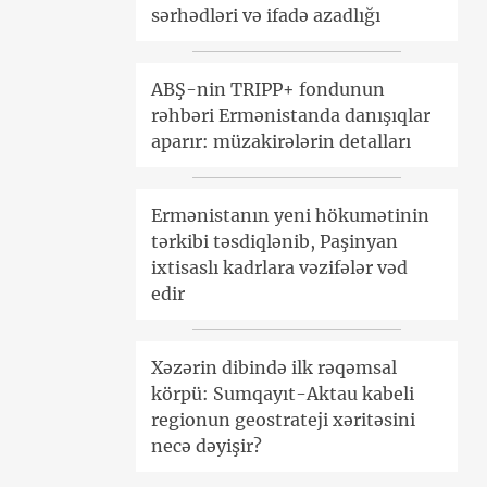
sərhədləri və ifadə azadlığı
ABŞ-nin TRIPP+ fondunun
rəhbəri Ermənistanda danışıqlar
aparır: müzakirələrin detalları
Ermənistanın yeni hökumətinin
tərkibi təsdiqlənib, Paşinyan
ixtisaslı kadrlara vəzifələr vəd
edir
Xəzərin dibində ilk rəqəmsal
körpü: Sumqayıt-Aktau kabeli
regionun geostrateji xəritəsini
necə dəyişir?