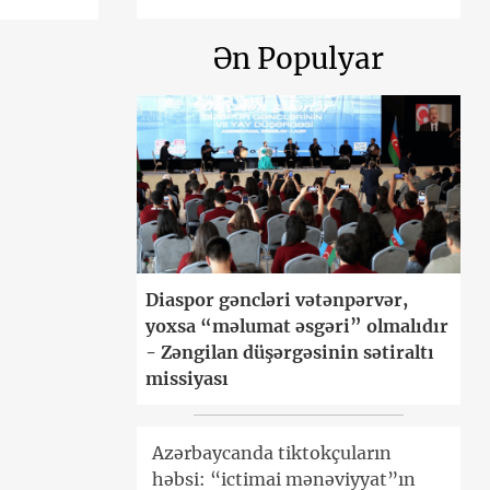
Ən Populyar
Diaspor gəncləri vətənpərvər,
yoxsa “məlumat əsgəri” olmalıdır
- Zəngilan düşərgəsinin sətiraltı
missiyası
Azərbaycanda tiktokçuların
həbsi: “ictimai mənəviyyat”ın