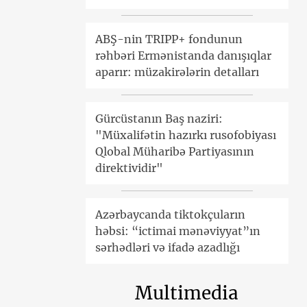
ABŞ-nin TRIPP+ fondunun
rəhbəri Ermənistanda danışıqlar
aparır: müzakirələrin detalları
Gürcüstanın Baş naziri:
"Müxalifətin hazırkı rusofobiyası
Qlobal Müharibə Partiyasının
direktividir"
Azərbaycanda tiktokçuların
həbsi: “ictimai mənəviyyat”ın
sərhədləri və ifadə azadlığı
Multimedia