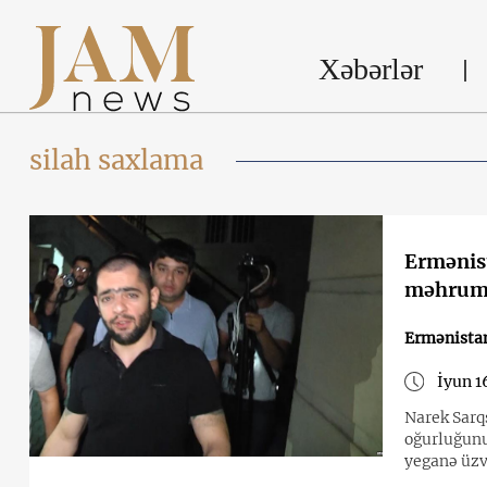
Xəbərlər
silah saxlama
Ermənist
məhrum 
Ermənista
İyun 1
Narek Sarq
oğurluğunun
yeganə üzv