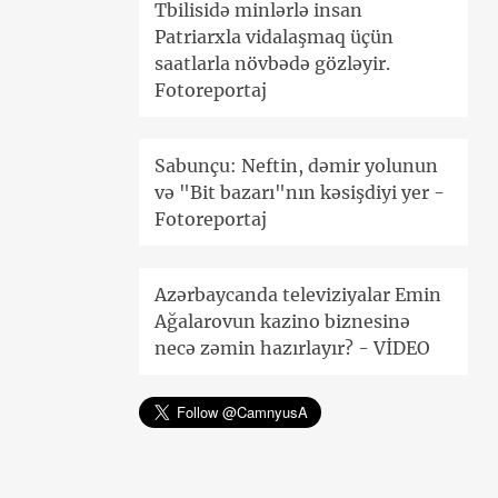
Tbilisidə minlərlə insan
Patriarxla vidalaşmaq üçün
saatlarla növbədə gözləyir.
Fotoreportaj
Sabunçu: Neftin, dəmir yolunun
və "Bit bazarı"nın kəsişdiyi yer -
Fotoreportaj
Azərbaycanda televiziyalar Emin
Ağalarovun kazino biznesinə
necə zəmin hazırlayır? - VİDEO