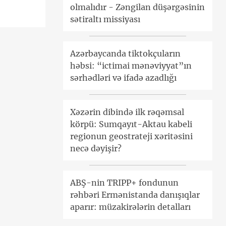
olmalıdır - Zəngilan düşərgəsinin
sətiraltı missiyası
Azərbaycanda tiktokçuların
həbsi: “ictimai mənəviyyat”ın
sərhədləri və ifadə azadlığı
Xəzərin dibində ilk rəqəmsal
körpü: Sumqayıt-Aktau kabeli
regionun geostrateji xəritəsini
necə dəyişir?
ABŞ-nin TRIPP+ fondunun
rəhbəri Ermənistanda danışıqlar
aparır: müzakirələrin detalları