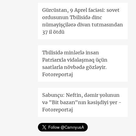
Gürcüstan, 9 Aprel faciəsi: sovet
ordusunun Tbilisidə dinc
nümayişçilərə divan tutmasından
37 il ötdü
Tbilisidə minlərlə insan
Patriarxla vidalaşmaq üçün
saatlarla növbədə gözləyir.
Fotoreportaj
Sabunçu: Neftin, dəmir yolunun
və "Bit bazarı"nın kəsişdiyi yer -
Fotoreportaj