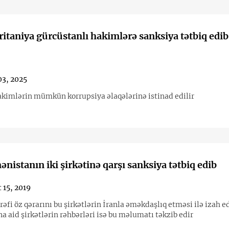
itaniya gürcüstanlı hakimlərə sanksiya tətbiq edib
03, 2025
kimlərin mümkün korrupsiya əlaqələrinə istinad edilir
nistanın iki şirkətinə qarşı sanksiya tətbiq edib
 15, 2019
əfi öz qərarını bu şirkətlərin İranla əməkdaşlıq etməsi ilə izah ed
 aid şirkətlərin rəhbərləri isə bu məlumatı təkzib edir