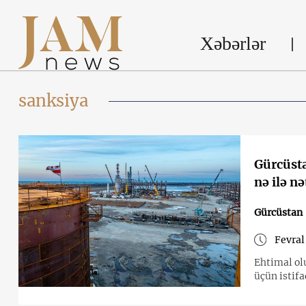
Xəbərlər
sanksiya
Gürcüsta
nə ilə nə
Gürcüstan
Fevral
Ehtimal ol
üçün istifa