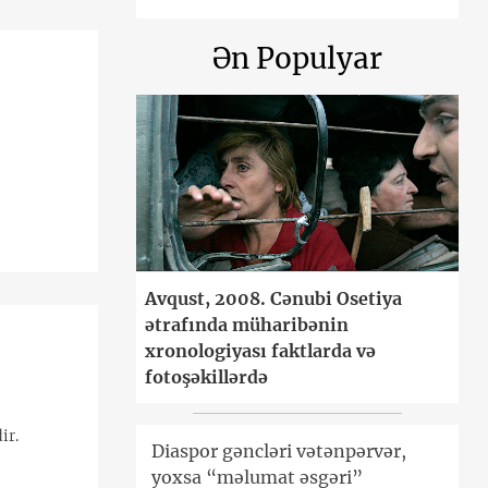
Ən Populyar
Avqust, 2008. Cənubi Osetiya
ətrafında müharibənin
xronologiyası faktlarda və
fotoşəkillərdə
ir.
Diaspor gəncləri vətənpərvər,
yoxsa “məlumat əsgəri”