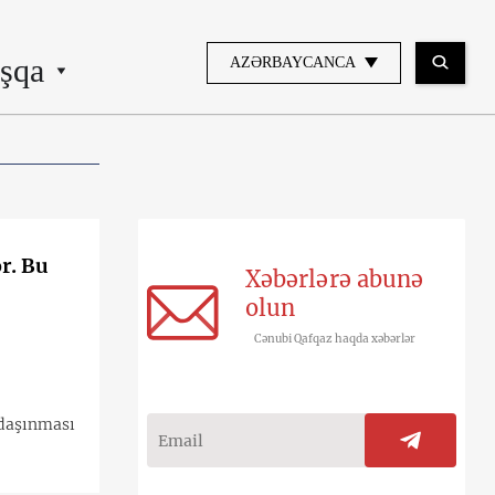
şqa
AZƏRBAYCANCA
ər. Bu
Xəbərlərə abunə
olun
Cənubi Qafqaz haqda xəbərlər
 daşınması