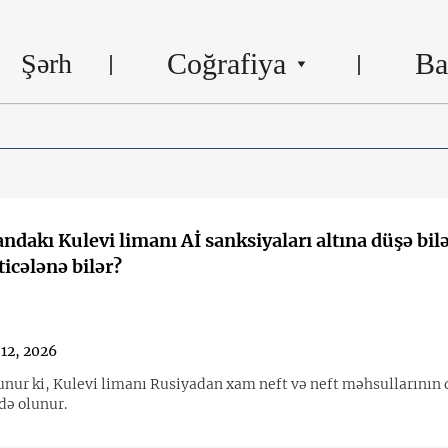
Coğrafiya
Ba
Şərh
ndakı Kulevi limanı Aİ sanksiyaları altına düşə bil
ticələnə bilər?
 12, 2026
unur ki, Kulevi limanı Rusiyadan xam neft və neft məhsullarının
də olunur.