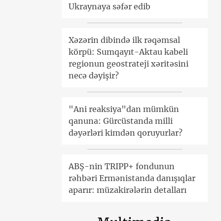
Ukraynaya səfər edib
Xəzərin dibində ilk rəqəmsal
körpü: Sumqayıt-Aktau kabeli
regionun geostrateji xəritəsini
necə dəyişir?
"Ani reaksiya"dan mümkün
qanuna: Gürcüstanda milli
dəyərləri kimdən qoruyurlar?
ABŞ-nin TRIPP+ fondunun
rəhbəri Ermənistanda danışıqlar
aparır: müzakirələrin detalları