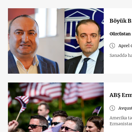
Böyük Br
Gürcüstan
Aprel 
Sənəddə ha
ABŞ Ermə
Avqust
Amerika tər
Ermənistana