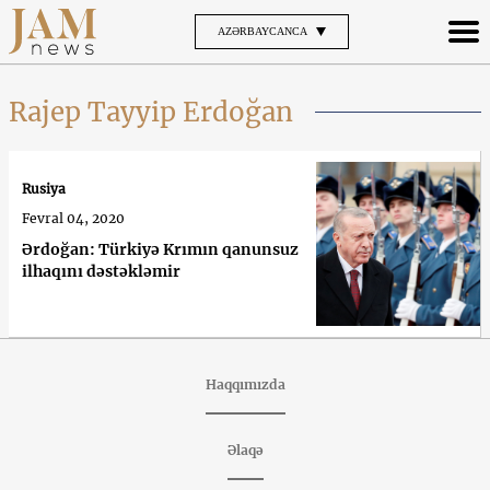
AZƏRBAYCANCA
Rajep Tayyip Erdoğan
Rusiya
Fevral 04, 2020
Ərdoğan: Türkiyə Krımın qanunsuz
ilhaqını dəstəkləmir
Haqqımızda
Əlaqə