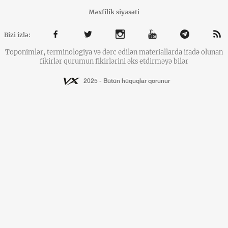
Məxfilik siyasəti
Bizi izlə:
Toponimlər, terminologiya və dərc edilən materiallarda ifadə olunan
fikirlər qurumun fikirlərini əks etdirməyə bilər
2025 - Bütün hüquqlar qorunur