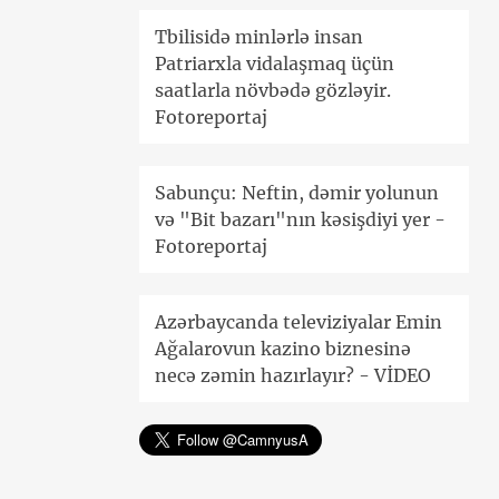
Tbilisidə minlərlə insan
Patriarxla vidalaşmaq üçün
saatlarla növbədə gözləyir.
Fotoreportaj
Sabunçu: Neftin, dəmir yolunun
və "Bit bazarı"nın kəsişdiyi yer -
Fotoreportaj
Azərbaycanda televiziyalar Emin
Ağalarovun kazino biznesinə
necə zəmin hazırlayır? - VİDEO