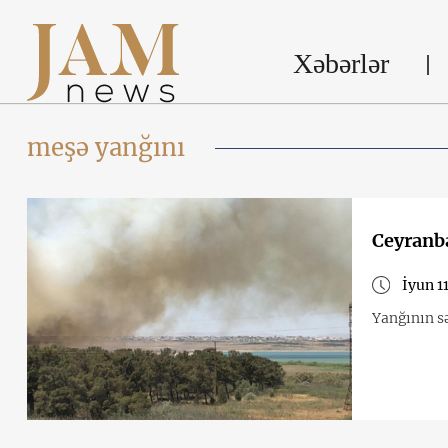
Xəbərlər
meşə yanğını
Ceyranba
İyun 1
Yanğının s