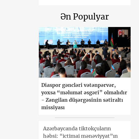
Ən Populyar
Diaspor gəncləri vətənpərvər,
yoxsa “məlumat əsgəri” olmalıdır
- Zəngilan düşərgəsinin sətiraltı
missiyası
Azərbaycanda tiktokçuların
həbsi: “ictimai mənəviyyat”ın