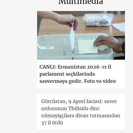
Multimedia
CANLI: Ermənistan 2026-cı il
parlament seçkilərində
səsverməyə gedir. Foto və video
Gürcüstan, 9 Aprel faciəsi: sovet
ordusunun Tbilisidə dinc
nümayişçilərə divan tutmasından
37 il ötdü