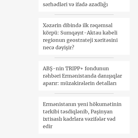
sərhədləri və ifadə azadlığı
Xəzərin dibində ilk rəqəmsal
körpü: Sumqayıt-Aktau kabeli
regionun geostrateji xəritəsini
necə dəyişir?
ABŞ-nin TRIPP+ fondunun
rəhbəri Ermənistanda danışıqlar
aparır: müzakirələrin detalları
Ermənistanın yeni hökumətinin
tərkibi təsdiqlənib, Paşinyan
ixtisaslı kadrlara vəzifələr vəd
edir