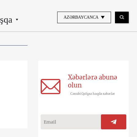
şqa
AZƏRBAYCANCA
Xəbərlərə abunə
olun
Cənubi Qafqaz haqda xəbərlər