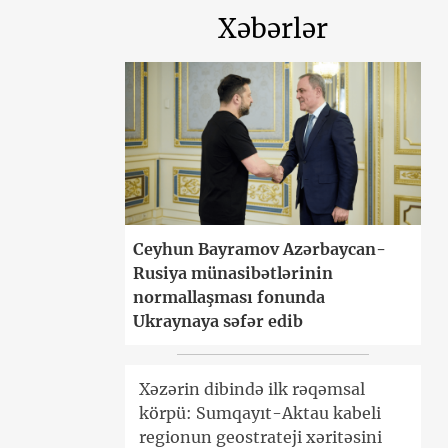
Xəbərlər
Ceyhun Bayramov Azərbaycan-
Rusiya münasibətlərinin
normallaşması fonunda
Ukraynaya səfər edib
Xəzərin dibində ilk rəqəmsal
körpü: Sumqayıt-Aktau kabeli
regionun geostrateji xəritəsini