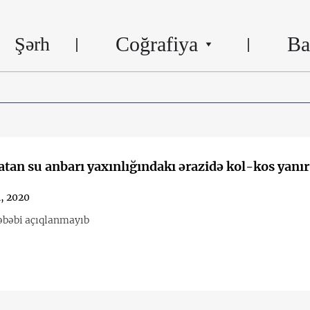
Coğrafiya
Ba
Şərh
tan su anbarı yaxınlığındakı ərazidə kol-kos yanır
1, 2020
əbəbi açıqlanmayıb