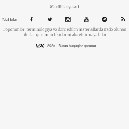
Məxfilik siyasəti
Bizi izlə:
Toponimlər, terminologiya və dərc edilən materiallarda ifadə olunan
fikirlər qurumun fikirlərini əks etdirməyə bilər
2025 - Bütün hüquqlar qorunur