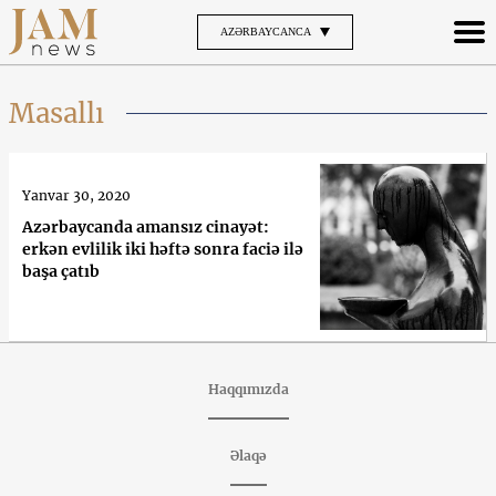
AZƏRBAYCANCA
Masallı
Yanvar 30, 2020
Azərbaycanda amansız cinayət:
erkən evlilik iki həftə sonra faciə ilə
başa çatıb
Haqqımızda
Əlaqə