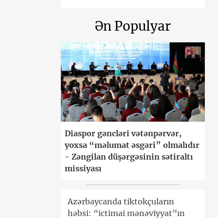
Ən Populyar
Diaspor gəncləri vətənpərvər,
yoxsa “məlumat əsgəri” olmalıdır
- Zəngilan düşərgəsinin sətiraltı
missiyası
Azərbaycanda tiktokçuların
həbsi: “ictimai mənəviyyat”ın