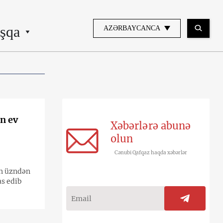
şqa
AZƏRBAYCANCA
n ev
Xəbərlərə abunə
olun
Cənubi Qafqaz haqda xəbərlər
in üzndən
as edib