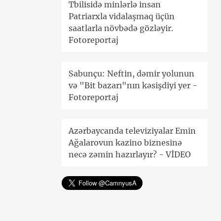
Tbilisidə minlərlə insan
Patriarxla vidalaşmaq üçün
saatlarla növbədə gözləyir.
Fotoreportaj
Sabunçu: Neftin, dəmir yolunun
və "Bit bazarı"nın kəsişdiyi yer -
Fotoreportaj
Azərbaycanda televiziyalar Emin
Ağalarovun kazino biznesinə
necə zəmin hazırlayır? - VİDEO