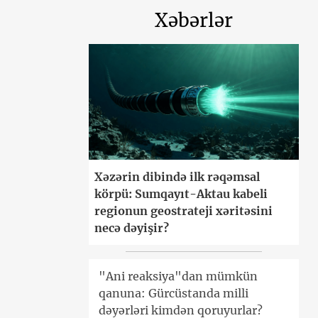
Xəbərlər
Xəzərin dibində ilk rəqəmsal
körpü: Sumqayıt-Aktau kabeli
regionun geostrateji xəritəsini
necə dəyişir?
"Ani reaksiya"dan mümkün
qanuna: Gürcüstanda milli
dəyərləri kimdən qoruyurlar?