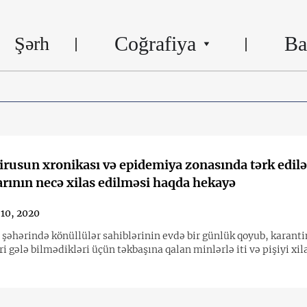
Coğrafiya
Ba
Şərh
rusun xronikası və epidemiya zonasında tərk edilə
rının necə xilas edilməsi haqda hekayə
 10, 2020
 şəhərində könüllülər sahiblərinin evdə bir günlük qoyub, karant
ri gələ bilmədikləri üçün təkbaşına qalan minlərlə iti və pişiyi xil