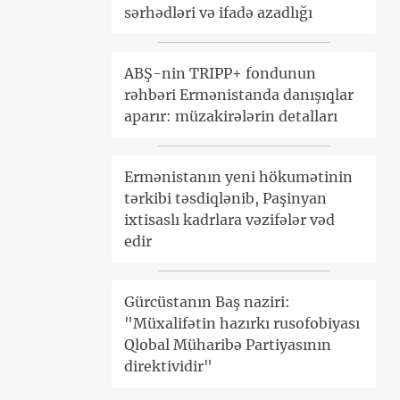
sərhədləri və ifadə azadlığı
ABŞ-nin TRIPP+ fondunun
rəhbəri Ermənistanda danışıqlar
aparır: müzakirələrin detalları
Ermənistanın yeni hökumətinin
tərkibi təsdiqlənib, Paşinyan
ixtisaslı kadrlara vəzifələr vəd
edir
Gürcüstanın Baş naziri:
"Müxalifətin hazırkı rusofobiyası
Qlobal Müharibə Partiyasının
direktividir"