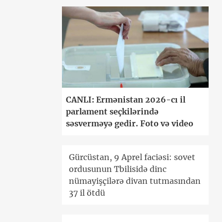
CANLI: Ermənistan 2026-cı il
parlament seçkilərində
səsverməyə gedir. Foto və video
Gürcüstan, 9 Aprel faciəsi: sovet
ordusunun Tbilisidə dinc
nümayişçilərə divan tutmasından
37 il ötdü