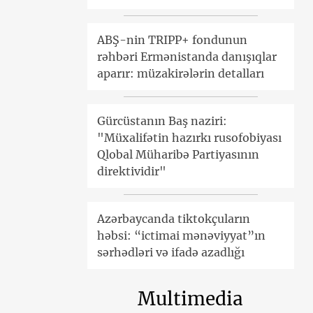
ABŞ-nin TRIPP+ fondunun
rəhbəri Ermənistanda danışıqlar
aparır: müzakirələrin detalları
Gürcüstanın Baş naziri:
"Müxalifətin hazırkı rusofobiyası
Qlobal Müharibə Partiyasının
direktividir"
Azərbaycanda tiktokçuların
həbsi: “ictimai mənəviyyat”ın
sərhədləri və ifadə azadlığı
Multimedia