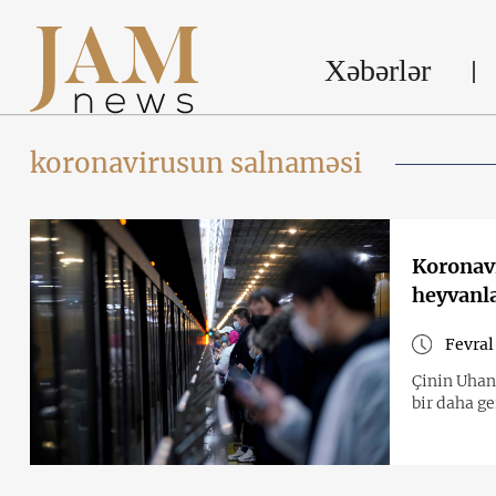
Xəbərlər
koronavirusun salnaməsi
Koronavi
heyvanla
Fevral
Çinin Uhan
bir daha ge