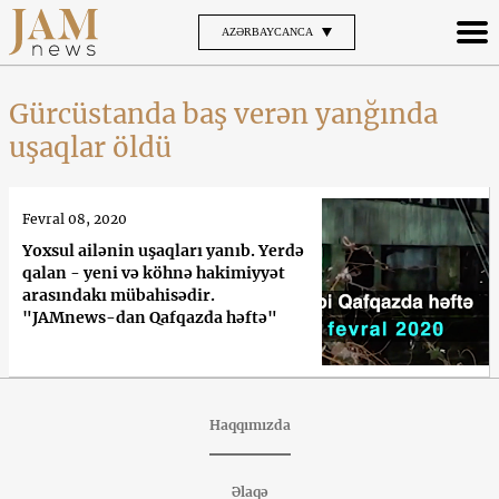
AZƏRBAYCANCA
Gürcüstanda baş verən yanğında
uşaqlar öldü
Fevral 08, 2020
Yoxsul ailənin uşaqları yanıb. Yerdə
qalan - yeni və köhnə hakimiyyət
arasındakı mübahisədir.
"JAMnews-dan Qafqazda həftə"
Haqqımızda
Əlaqə