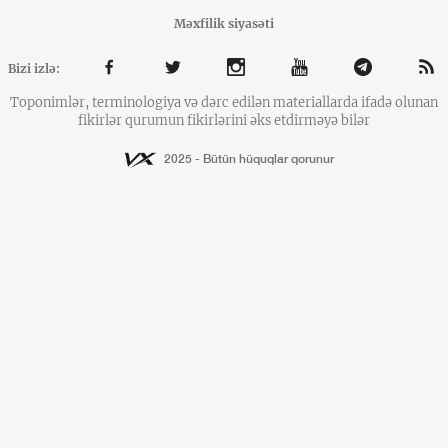
Məxfilik siyasəti
Bizi izlə:
Toponimlər, terminologiya və dərc edilən materiallarda ifadə olunan
fikirlər qurumun fikirlərini əks etdirməyə bilər
2025 - Bütün hüquqlar qorunur