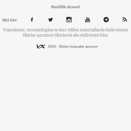
Məxfilik siyasəti
Bizi izlə:
Toponimlər, terminologiya və dərc edilən materiallarda ifadə olunan
fikirlər qurumun fikirlərini əks etdirməyə bilər
2025 - Bütün hüquqlar qorunur