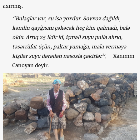
axırmış.
“Bulaqlar var, su isə yoxdur. Sovxoz dağıldı,
kəndin qayğısını çəkəcək heç kim qalmadı, belə
oldu. Artıq 25 ildir ki, içməli suyu pulla alırıq,
təsərrüfat üçün, paltar yumağa, mala verməyə
kişilər suyu dərədən nasosla çəkirlər”
, – Xanımm
Canoyan deyir.