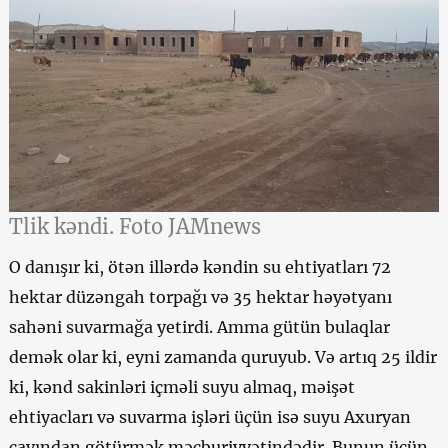
Tlik kəndi. Foto JAMnews
O danışır ki, ötən illərdə kəndin su ehtiyatları 72
hektar düzəngah torpağı və 35 hektar həyətyanı
sahəni suvarmağa yetirdi. Amma gütün bulaqlar
demək olar ki, eyni zamanda quruyub. Və artıq 25 ildir
ki, kənd sakinləri içməli suyu almaq, məişət
ehtiyacları və suvarma işləri üçün isə suyu Axuryan
çayından götürmək məcburiyyətindədir. Bunun üçün