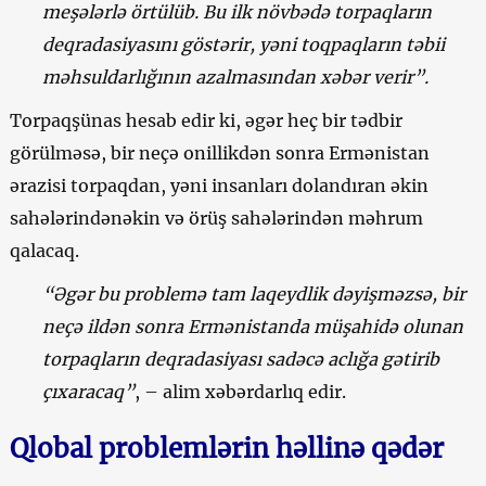
meşələrlə örtülüb. Bu ilk növbədə torpaqların
deqradasiyasını göstərir, yəni toqpaqların təbii
məhsuldarlığının azalmasından xəbər verir”.
Torpaqşünas hesab edir ki, əgər heç bir tədbir
görülməsə, bir neçə onillikdən sonra Ermənistan
ərazisi torpaqdan, yəni insanları dolandıran əkin
sahələrindənəkin və örüş sahələrindən məhrum
qalacaq.
“Əgər bu problemə tam laqeydlik dəyişməzsə, bir
neçə ildən sonra Ermənistanda müşahidə olunan
torpaqların deqradasiyası sadəcə aclığa gətirib
çıxaracaq”
, – alim xəbərdarlıq edir.
Qlobal problemlərin həllinə qədər