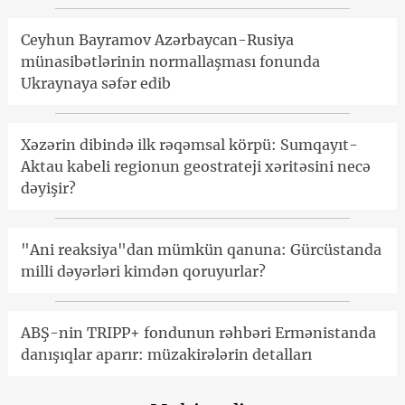
Ceyhun Bayramov Azərbaycan-Rusiya
münasibətlərinin normallaşması fonunda
Ukraynaya səfər edib
Xəzərin dibində ilk rəqəmsal körpü: Sumqayıt-
Aktau kabeli regionun geostrateji xəritəsini necə
dəyişir?
"Ani reaksiya"dan mümkün qanuna: Gürcüstanda
milli dəyərləri kimdən qoruyurlar?
ABŞ-nin TRIPP+ fondunun rəhbəri Ermənistanda
danışıqlar aparır: müzakirələrin detalları