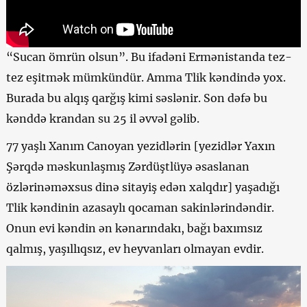
“Sucan ömrün olsun”. Bu ifadəni Ermənistanda tez-
tez eşitmək mümkündür. Amma Tlik kəndində yox.
Burada bu alqış qarğış kimi səslənir. Son dəfə bu
kənddə krandan su 25 il əvvəl gəlib.
77 yaşlı Xanım Canoyan yezidlərin [yezidlər Yaxın
Şərqdə məskunlaşmış Zərdüştlüyə əsaslanan
özlərinəməxsus dinə sitayiş edən xalqdır] yaşadığı
Tlik kəndinin azasaylı qocaman sakinlərindəndir.
Onun evi kəndin ən kənarındakı, bağı baxımsız
qalmış, yaşıllıqsız, ev heyvanları olmayan evdir.