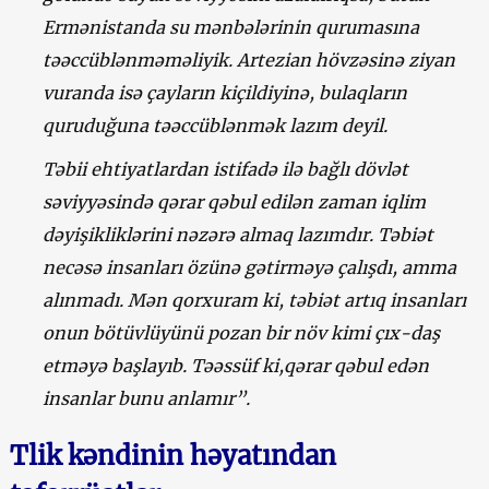
Ermənistanda su mənbələrinin qurumasına
təəccüblənməməliyik. Artezian hövzəsinə ziyan
vuranda isə çayların kiçildiyinə, bulaqların
quruduğuna təəccüblənmək lazım deyil.
Təbii ehtiyatlardan istifadə ilə bağlı dövlət
səviyyəsində qərar qəbul edilən zaman iqlim
dəyişikliklərini nəzərə almaq lazımdır. Təbiət
necəsə insanları özünə gətirməyə çalışdı, amma
alınmadı. Mən qorxuram ki, təbiət artıq insanları
onun bötüvlüyünü pozan bir növ kimi çıx-daş
etməyə başlayıb. Təəssüf ki,qərar qəbul edən
insanlar bunu anlamır”.
Tlik kəndinin həyatından