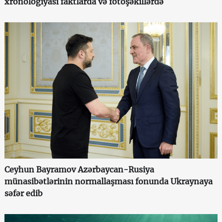
xronologiyası faktlarda və fotoşəkillərdə
Ceyhun Bayramov Azərbaycan-Rusiya
münasibətlərinin normallaşması fonunda Ukraynaya
səfər edib