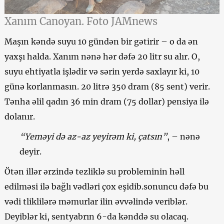
Xanım Canoyan. Foto JAMnews
Maşın kəndə suyu 10 gündən bir gətirir – o da ən
yaxşı halda. Xanım nənə hər dəfə 20 litr su alır. O,
suyu ehtiyatla işlədir və sərin yerdə saxlayır ki, 10
günə korlanmasın. 20 litrə 350 dram (85 sent) verir.
Tənha əlil qadın 36 min dram (75 dollar) pensiya ilə
dolanır.
“Yeməyi də az-az yeyirəm ki, çatsın”
, – nənə
deyir.
Ötən illər ərzində tezliklə su probleminin həll
edilməsi ilə bağlı vədləri çox eşidib.sonuncu dəfə bu
vədi tliklilərə məmurlar ilin əvvəlində veriblər.
Deyiblər ki, sentyabrın 6-da kənddə su olacaq.