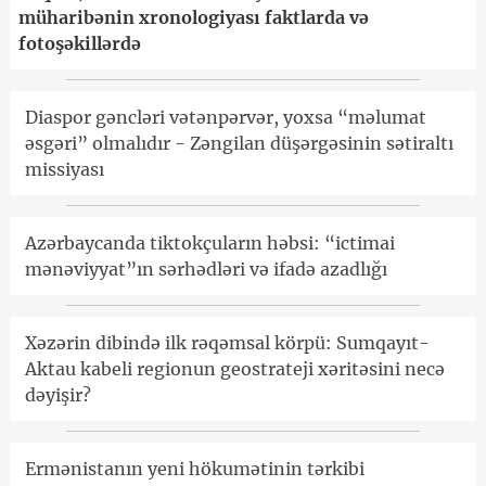
müharibənin xronologiyası faktlarda və
fotoşəkillərdə
Diaspor gəncləri vətənpərvər, yoxsa “məlumat
əsgəri” olmalıdır - Zəngilan düşərgəsinin sətiraltı
missiyası
Azərbaycanda tiktokçuların həbsi: “ictimai
mənəviyyat”ın sərhədləri və ifadə azadlığı
Xəzərin dibində ilk rəqəmsal körpü: Sumqayıt-
Aktau kabeli regionun geostrateji xəritəsini necə
dəyişir?
Ermənistanın yeni hökumətinin tərkibi