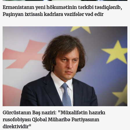
Ermənistanın yeni hökumətinin tərkibi təsdiqlənib,
Paşinyan ixtisaslı kadrlara vəzifələr vəd edir
Gürcüstanın Baş naziri: "Müxalifətin hazırkı
rusofobiyası Qlobal Müharibə Partiyasının
direktividir"