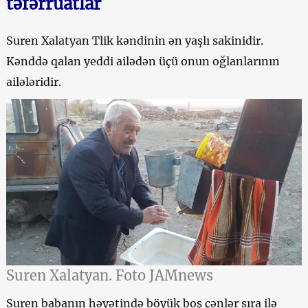
təfərrüatlar
Suren Xalatyan Tlik kəndinin ən yaşlı sakinidir.
Kənddə qalan yeddi ailədən üçü onun oğlanlarının
ailələridir.
Suren Xalatyan. Foto JAMnews
Suren babanın həyətində böyük boş çənlər sıra ilə