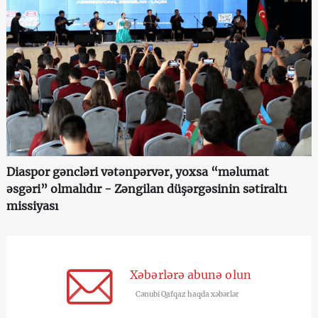
Diaspor gəncləri vətənpərvər, yoxsa “məlumat
əsgəri” olmalıdır - Zəngilan düşərgəsinin sətiraltı
missiyası
Xəbərlərə abunə olun
Cənubi Qafqaz haqda xəbərlər