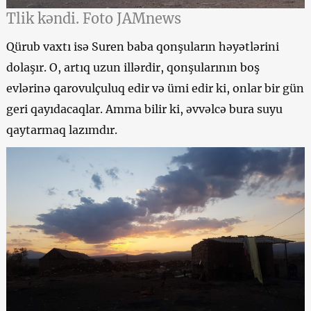
Tlik kəndi. Foto JAMnews
Qürub vaxtı isə Suren baba qonşuların həyətlərini
dolaşır. O, artıq uzun illərdir, qonşularının boş
evlərinə qarovulçuluq edir və ümi edir ki, onlar bir gün
geri qayıdacaqlar. Amma bilir ki, əvvəlcə bura suyu
qaytarmaq lazımdır.