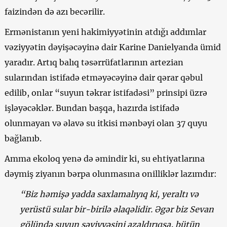
faizindən də azı becərilir.
Ermənistanın yeni hakimiyyətinin atdığı addımlar
vəziyyətin dəyişəcəyinə dair Karine Danielyanda ümid
yaradır. Artıq balıq təsərrüfatlarının artezian
sularından istifadə etməyəcəyinə dair qərar qəbul
edilib, onlar “suyun təkrar istifadəsi” prinsipi üzrə
işləyəcəklər. Bundan başqa, hazırda istifadə
olunmayan və əlavə su itkisi mənbəyi olan 37 quyu
bağlanıb.
Amma ekoloq yenə də əmindir ki, su ehtiyatlarına
dəymiş ziyanın bərpa olunmasına onilliklər lazımdır:
“Biz həmişə yadda saxlamalıyıq ki, yeraltı və
yerüstü sular bir-birilə əlaqəlidir. Əgər biz Sevan
gölündə suyun səviyyəsini azaldırıqsa, bütün