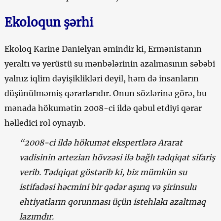
Ekoloqun şərhi
Ekoloq Karine Danielyan əmindir ki, Ermənistanın
yeraltı və yerüstü su mənbələrinin azalmasının səbəbi
yalnız iqlim dəyişiklikləri deyil, həm də insanların
düşünülməmiş qərarlarıdır. Onun sözlərinə görə, bu
mənada hökumətin 2008-ci ildə qəbul etdiyi qərar
həlledici rol oynayıb.
“2008-ci ildə hökumət ekspertlərə Ararat
vadisinin artezian hövzəsi ilə bağlı tədqiqat sifariş
verib. Tədqiqat göstərib ki, biz mümkün su
istifadəsi həcmini bir qədər aşırıq və şirinsulu
ehtiyatların qorunması üçün istehlakı azaltmaq
lazımdır.