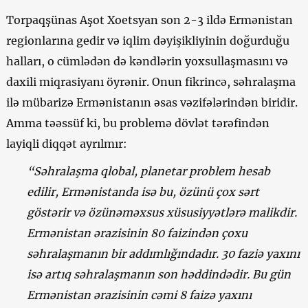
Torpaqşünas Aşot Xoetsyan son 2-3 ildə Ermənistan
regionlarına gedir və iqlim dəyişikliyinin doğurduğu
halları, o cümlədən də kəndlərin yoxsullaşmasını və
daxili miqrasiyanı öyrənir. Onun fikrincə, səhralaşma
ilə mübarizə Ermənistanın əsas vəzifələrindən biridir.
Amma təəssüf ki, bu problemə dövlət tərəfindən
layiqli diqqət ayrılmır:
“Səhralaşma qlobal, planetar problem hesab
edilir, Ermənistanda isə bu, özünü çox sərt
göstərir və özünəməxsus xüsusiyyətlərə malikdir.
Ermənistan ərazisinin 80 faizindən çoxu
səhralaşmanın bir addımlığındadır. 30 faziə yaxını
isə artıq səhralaşmanın son həddindədir. Bu gün
Ermənistan ərazisinin cəmi 8 faizə yaxını