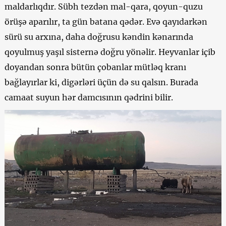
maldarlıqdır. Sübh tezdən mal-qara, qoyun-quzu
örüşə aparılır, ta gün batana qədər. Evə qayıdarkən
sürü su arxına, daha doğrusu kəndin kənarında
qoyulmuş yaşıl sisternə doğru yönəlir. Heyvanlar içib
doyandan sonra bütün çobanlar mütləq kranı
bağlayırlar ki, digərləri üçün də su qalsın. Burada
camaat suyun hər damcısının qədrini bilir.