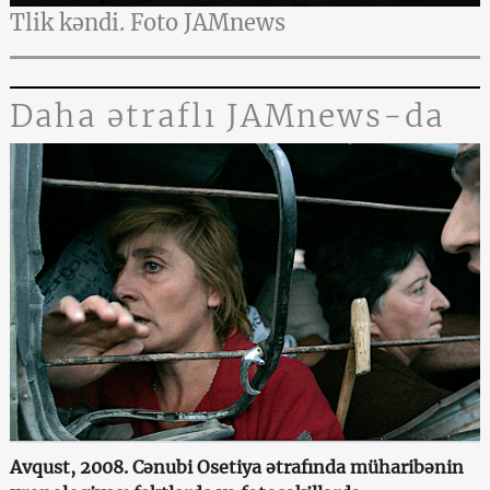
Tlik kəndi. Foto JAMnews
Daha ətraflı JAMnews-da
Avqust, 2008. Cənubi Osetiya ətrafında müharibənin