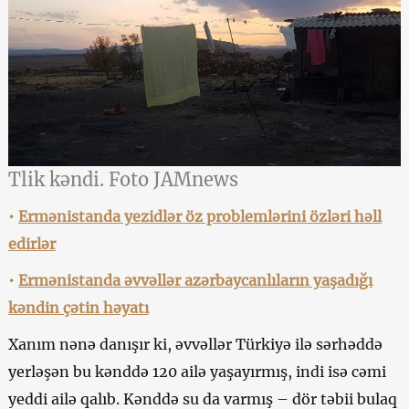
Tlik kəndi. Foto JAMnews
•
Ermənistanda yezidlər öz problemlərini özləri həll
edirlər
•
Ermənistanda əvvəllər azərbaycanlıların yaşadığı
kəndin çətin həyatı
Xanım nənə danışır ki, əvvəllər Türkiyə ilə sərhəddə
yerləşən bu kənddə 120 ailə yaşayırmış, indi isə cəmi
yeddi ailə qalıb. Kənddə su da varmış – dör təbii bulaq