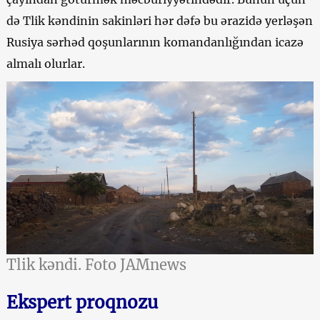
də Tlik kəndinin sakinləri hər dəfə bu ərazidə yerləşən
Rusiya sərhəd qoşunlarının komandanlığından icazə
almalı olurlar.
Tlik kəndi. Foto JAMnews
Ekspert proqnozu