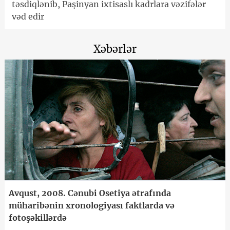
təsdiqlənib, Paşinyan ixtisaslı kadrlara vəzifələr
vəd edir
Xəbərlər
Avqust, 2008. Cənubi Osetiya ətrafında
müharibənin xronologiyası faktlarda və
fotoşəkillərdə