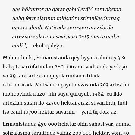
Bəs hökumət nə qərar qəbul etdi? Tam əksinə.
Balıq fermalarının inkişafını stimullaşdırmaq
qərara alındı. Nəticədə ayrı-ayrı ərazilərdə
artezian sularının səviyyəsi 3-15 metrə qədər
endi”
, – ekoloq deyir.
Məlumdur ki, Ermənistanda qeydiyyata alınmış 319
balıq təsərrüfatından 280-i Ararat vadisində yerləşir
və 99 faizi artezian quyularından istifadə
edir.nəticədə Metsamor çayı hövzəsində 303 artezian
mənbəyindən 120-nin suyu quruyub. 1984-cü ildə
artezian suları ilə 32700 hektar ərazi suvarılırdı, indi
isə cəmi 10700 hektar suvarılır – yəni üç dəfə az.
Ermənistanda 450 000 hekttar əkin sahəsi var, amma
səhralaşma şəraitində yalnız 200 000 hektar, yəni 50