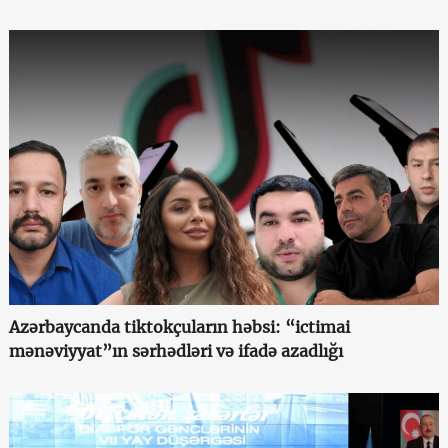
Azərbaycanda tiktokçuların həbsi: “ictimai
mənəviyyat”ın sərhədləri və ifadə azadlığı