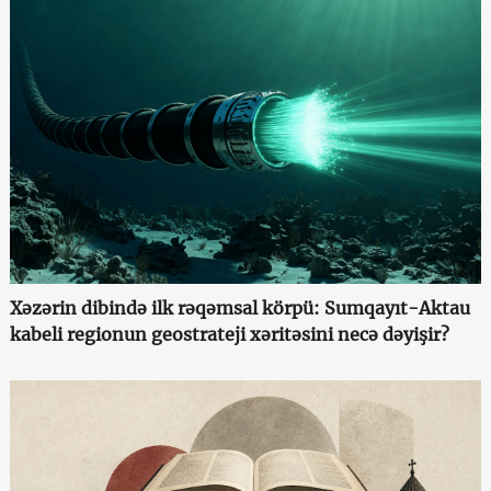
Xəzərin dibində ilk rəqəmsal körpü: Sumqayıt-Aktau
kabeli regionun geostrateji xəritəsini necə dəyişir?