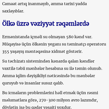
Camaat artıq inanmayıb, amma tarixi yadda
saxlayıblar.
Ölkə üzrə vəziyyət rəqəmlərdə
Ermənistanda içməli su olmayan 580 kənd var.
Müqayisə üçün ölkənin yeganı su təminatçı operatoru
355 yaşayış məntəqəsinə xidmət göstərir.
Su təchizatı sistemindən kənarda qalan kəndlər
vaxtilə təbii mənbələr hesabına su ilə təmin olunub.
Amma iqlim dəyişikliyi nəticəsində bu mənbələr
quruyub və insanlar susuz qalıb.
Bu icmaların problemlərini həll etmək üçün rəsmi
məlumatlara görə, 270-300 milyon avro lazımdır,
dövlətin isə bu qədər vəsaiti yoxdur.