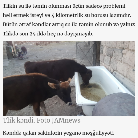
Tlikin su ilə təmin olunması üçün sadəcə problemi
həll etmək istəyi və 4 kilometrlik su borusu lazımdır.
Bütün ətraf kəndlər artıq su ilə təmin olunub və yalnız
Tlikdə son 25 ildə heç nə dəyişməyib.
Tlik kəndi. Foto JAMnews
Kənddə qalan sakinlərin yeganə məşğuliyyəti