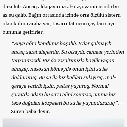
düzülüb. Ancaq əldəqayırma əl-üzyuyanın içində bir
az su qalıb. Bağın ortasında içində orta ölçülü sistern
olan köhnə araba var, təsərrüfat üçün çaydan suyu
bununla gətirirlər.
“Suya görə kəndimiz boşalıb. Evlər qalmayıb,
ancaq xarabalıqlardır. Su olsaydı, camaat yerindən
tərpənməzdi. Biz öz vəsaitimizlə böyük vaqon
almışıq, nasosun köməyilə onun içini su ilə
doldururuq. Bu su ilə biz bağları sulayırıq, mal-
qaraya veririk içsin, paltar yuyuruq. Normal
şəraitdə adam bu suya əlini soxmaz, amma biz
təzə doğulan körpələri bu su ilə yuyundururuq”
, –
Suren baba deyir.