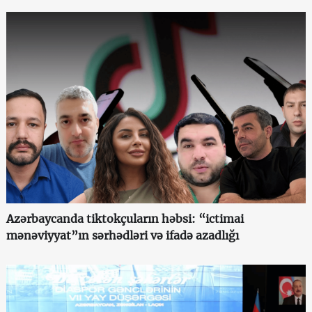
Azərbaycanda tiktokçuların həbsi: “ictimai
mənəviyyat”ın sərhədləri və ifadə azadlığı