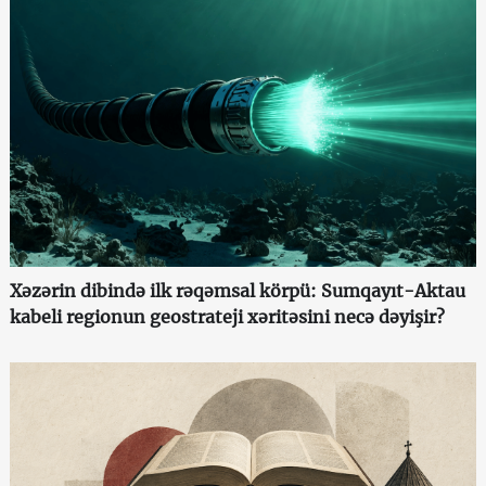
Xəzərin dibində ilk rəqəmsal körpü: Sumqayıt-Aktau
kabeli regionun geostrateji xəritəsini necə dəyişir?