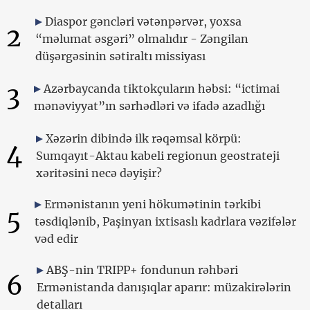
Diaspor gəncləri vətənpərvər, yoxsa
2
“məlumat əsgəri” olmalıdır - Zəngilan
düşərgəsinin sətiraltı missiyası
3
Azərbaycanda tiktokçuların həbsi: “ictimai
mənəviyyat”ın sərhədləri və ifadə azadlığı
Xəzərin dibində ilk rəqəmsal körpü:
4
Sumqayıt-Aktau kabeli regionun geostrateji
xəritəsini necə dəyişir?
Ermənistanın yeni hökumətinin tərkibi
5
təsdiqlənib, Paşinyan ixtisaslı kadrlara vəzifələr
vəd edir
ABŞ-nin TRIPP+ fondunun rəhbəri
6
Ermənistanda danışıqlar aparır: müzakirələrin
detalları