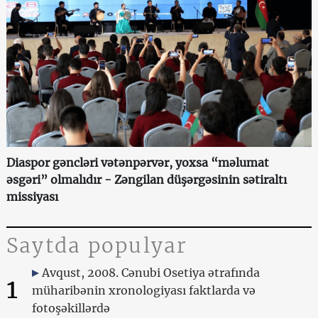
Diaspor gəncləri vətənpərvər, yoxsa “məlumat
əsgəri” olmalıdır - Zəngilan düşərgəsinin sətiraltı
missiyası
Saytda populyar
Avqust, 2008. Cənubi Osetiya ətrafında
1
müharibənin xronologiyası faktlarda və
fotoşəkillərdə