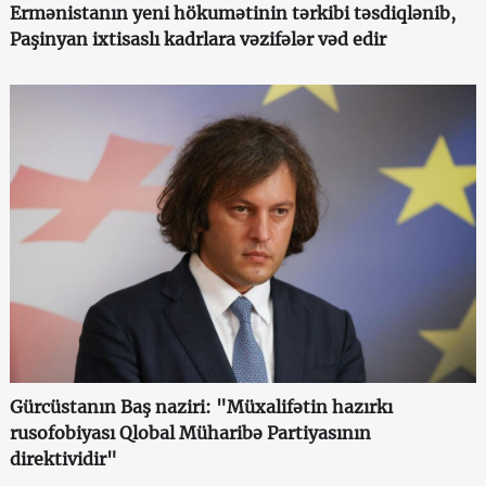
Ermənistanın yeni hökumətinin tərkibi təsdiqlənib,
Paşinyan ixtisaslı kadrlara vəzifələr vəd edir
Gürcüstanın Baş naziri: "Müxalifətin hazırkı
rusofobiyası Qlobal Müharibə Partiyasının
direktividir"