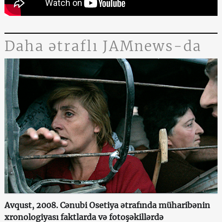
Daha ətraflı JAMnews-da
Avqust, 2008. Cənubi Osetiya ətrafında müharibənin
xronologiyası faktlarda və fotoşəkillərdə