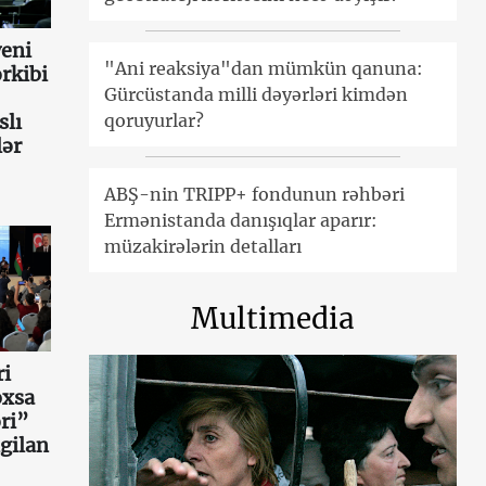
eni
"Ani reaksiya"dan mümkün qanuna:
rkibi
Gürcüstanda milli dəyərləri kimdən
slı
qoruyurlar?
lər
ABŞ-nin TRIPP+ fondunun rəhbəri
Ermənistanda danışıqlar aparır:
müzakirələrin detalları
Multimedia
ri
oxsa
ri”
gilan