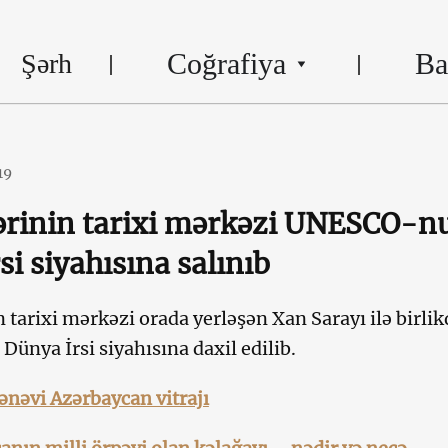
Coğrafiya
Ba
Şərh
19
ərinin tarixi mərkəzi UNESCO-n
si siyahısına salınıb
 tarixi mərkəzi orada yerləşən Xan Sarayı ilə birlik
nya İrsi siyahısına daxil edilib.
nəvi Azərbaycan vitrajı