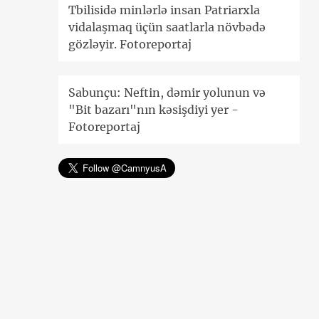
Tbilisidə minlərlə insan Patriarxla
vidalaşmaq üçün saatlarla növbədə
gözləyir. Fotoreportaj
Sabunçu: Neftin, dəmir yolunun və
"Bit bazarı"nın kəsişdiyi yer -
Fotoreportaj