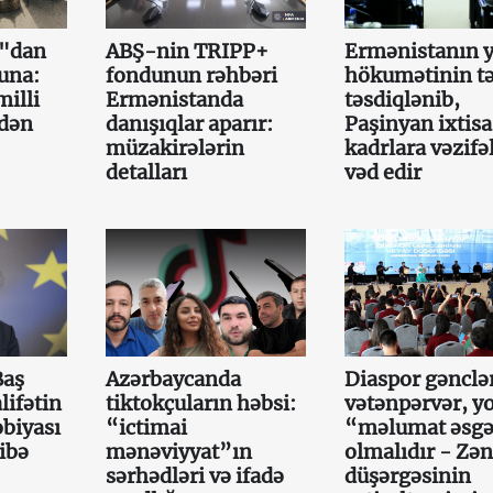
a"dan
ABŞ-nin TRIPP+
Ermənistanın y
una:
fondunun rəhbəri
hökumətinin tə
illi
Ermənistanda
təsdiqlənib,
mdən
danışıqlar aparır:
Paşinyan ixtisa
müzakirələrin
kadrlara vəzifə
detalları
vəd edir
Baş
Azərbaycanda
Diaspor gənclə
lifətin
tiktokçuların həbsi:
vətənpərvər, y
obiyası
“ictimai
“məlumat əsgə
ibə
mənəviyyat”ın
olmalıdır - Zən
sərhədləri və ifadə
düşərgəsinin