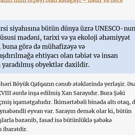
nın milli örpəyi olan kəlağayı – nədir və necə
rsi siyahısına bütün dünya üzrə UNESCO-nu
xüsusi mədəni, tarixi və ya ekoloji əhəmiyyət
, buna görə də mühafizəyə və
şdırılmağa ehtiyacı olan təbiət və insan
 yaradılmış obyektlər daxildir.
həri Böyük Qafqazın cənub ətəklərində yerləşir. Əs
VIII əsrdə inşa edilmiş Xan Sarayıdır. Bura Şəki
çmiş iqamətgahıdır. İkimərtəbəli binada altı otaq, 
 aynabəndli eyvan var. Sarayın demək olar ki, bütün
şlarla bəzənib, fasad isə bütünlüklə şəbəkə
 ibarətdir.