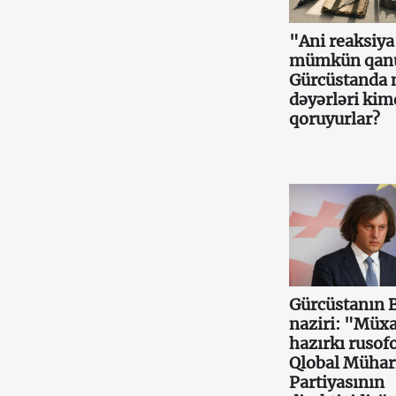
"Ani reaksiy
mümkün qan
Gürcüstanda m
dəyərləri ki
qoruyurlar?
Gürcüstanın 
naziri: "Müxa
hazırkı rusof
Qlobal Mühar
Partiyasının