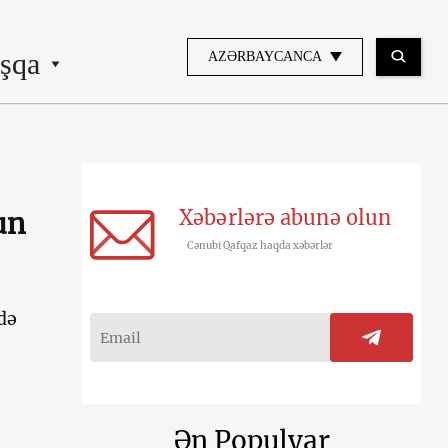
şqa
AZƏRBAYCANCA
Xəbərlərə abunə olun
un
Cənubi Qafqaz haqda xəbərlər
də
Ən Populyar