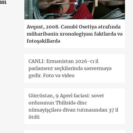
ası
Avqust, 2008. Cənubi Osetiya ətrafında
müharibənin xronologiyası faktlarda və
fotoşəkillərdə
CANLI: Ermənistan 2026-cı il
parlament seçkilərində səsverməyə
gedir. Foto və video
Gürcüstan, 9 Aprel faciəsi: sovet
ordusunun Tbilisidə dinc
nümayişçilərə divan tutmasından 37 il
ötdü