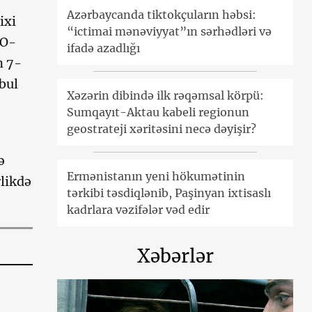
Azərbaycanda tiktokçuların həbsi:
ixi
“ictimai mənəviyyat”ın sərhədləri və
CO-
ifadə azadlığı
n 7-
bul
Xəzərin dibində ilk rəqəmsal körpü:
Sumqayıt-Aktau kabeli regionun
geostrateji xəritəsini necə dəyişir?
ə
Ermənistanın yeni hökumətinin
rlikdə
tərkibi təsdiqlənib, Paşinyan ixtisaslı
kadrlara vəzifələr vəd edir
Xəbərlər