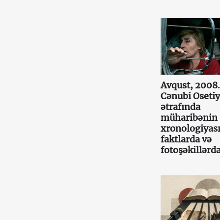
Avqust, 2008.
Cənubi Oseti
ətrafında
müharibənin
xronologiyas
faktlarda və
fotoşəkillərd