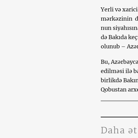
Yerli və xaric
mərkəzinin d
nun siyahısına
də Bakıda keç
olunub – Azə
Bu, Azərbayca
edilməsi ilə b
birlikdə Bakın
Qobustan arxe
Daha ə