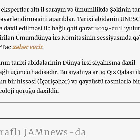
i ekspertlər altı il sarayın və ümumilikdə Şəkinin tar
əyərləndirməsini aparıblar. Tarixi abidənin UNES
 daxil edilməsi ilə bağlı qəti qərar 2019-cu il iyulu
irilən Ümumdünya İrs Komitəsinin sessiyasında qə
rTac
xəbər verir
.
nın tarixi abidələrinin Dünya İrsi siyahısına daxil
ağlı üçüncü hadisədir. Bu siyahıya artıq Qız Qalası il
ın bir hissəsi (İçərişəhər) və qayaüstü rəsmlərlə bi
oloji qoruğu daxildir.
traflı JAMnews-da