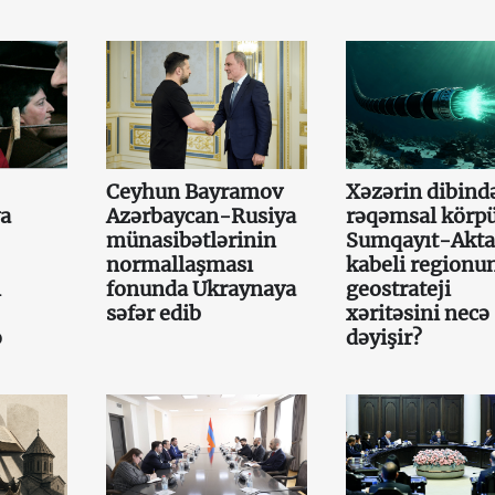
Ceyhun Bayramov
Xəzərin dibində
ya
Azərbaycan-Rusiya
rəqəmsal körpü
münasibətlərinin
Sumqayıt-Akt
normallaşması
kabeli regionu
ı
fonunda Ukraynaya
geostrateji
səfər edib
xəritəsini necə
ə
dəyişir?