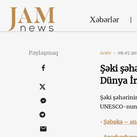
Xəbərlər
Paylaşmaq
Arxiv
-
08.07.20
Şəki şəh
Dünya İr
Şəki şəhərinin
UNESCO-nun Dü
•
Şəbəkə – ənə