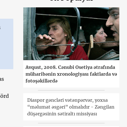
n
Avqust, 2008. Cənubi Osetiya ətrafında
müharibənin xronologiyası faktlarda və
as
fotoşəkillərdə
dörd
Diaspor gəncləri vətənpərvər, yoxsa
“məlumat əsgəri” olmalıdır - Zəngilan
düşərgəsinin sətiraltı missiyası