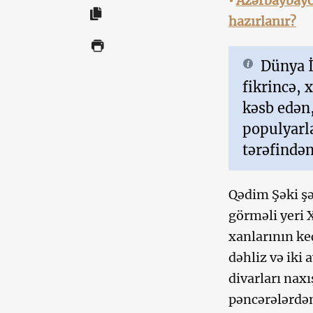
•
Azərbaybayca
hazırlanır?
Dünya İ
fikrincə, 
kəsb edən
populyarla
tərəfindən
Qədim Şəki şə
görməli yeri X
xanlarının ke
dəhliz və iki
divarları naxı
pəncərələrdən