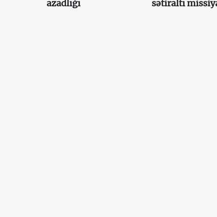
azadlığı
sətiraltı missiy