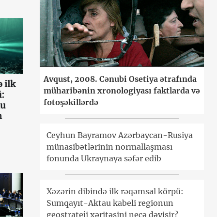
Avqust, 2008. Cənubi Osetiya ətrafında
 ilk
müharibənin xronologiyası faktlarda və
:
fotoşəkillərdə
au
n
Ceyhun Bayramov Azərbaycan-Rusiya
münasibətlərinin normallaşması
fonunda Ukraynaya səfər edib
Xəzərin dibində ilk rəqəmsal körpü:
Sumqayıt-Aktau kabeli regionun
geostrateji xəritəsini necə dəyişir?