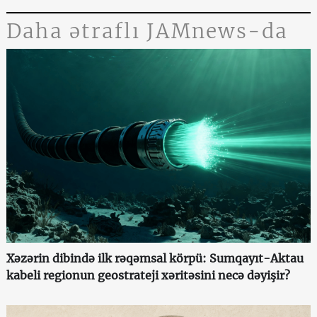
Daha ətraflı JAMnews-da
Xəzərin dibində ilk rəqəmsal körpü: Sumqayıt-Aktau
kabeli regionun geostrateji xəritəsini necə dəyişir?