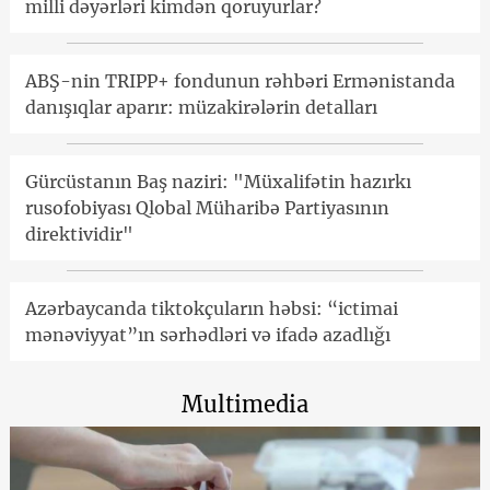
milli dəyərləri kimdən qoruyurlar?
ABŞ-nin TRIPP+ fondunun rəhbəri Ermənistanda
danışıqlar aparır: müzakirələrin detalları
Gürcüstanın Baş naziri: "Müxalifətin hazırkı
rusofobiyası Qlobal Müharibə Partiyasının
direktividir"
Azərbaycanda tiktokçuların həbsi: “ictimai
mənəviyyat”ın sərhədləri və ifadə azadlığı
Multimedia