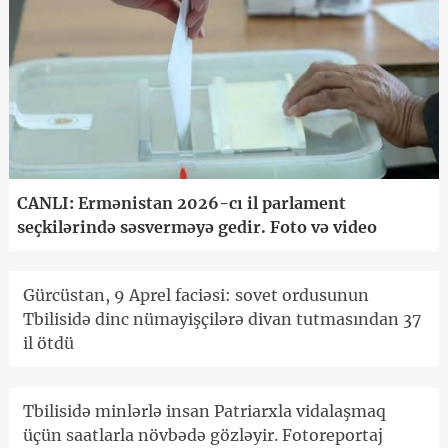
CANLI: Ermənistan 2026-cı il parlament
seçkilərində səsverməyə gedir. Foto və video
Gürcüstan, 9 Aprel faciəsi: sovet ordusunun
Tbilisidə dinc nümayişçilərə divan tutmasından 37
il ötdü
Tbilisidə minlərlə insan Patriarxla vidalaşmaq
üçün saatlarla növbədə gözləyir. Fotoreportaj