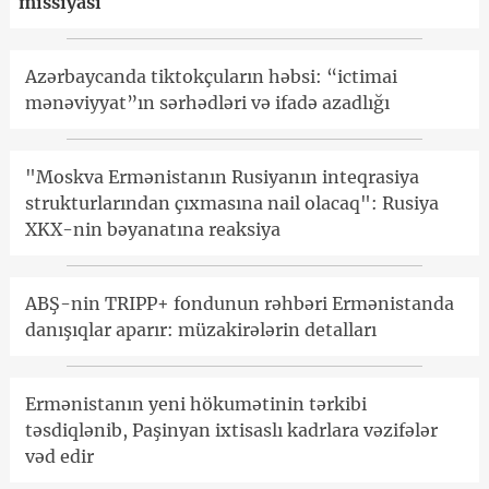
missiyası
Azərbaycanda tiktokçuların həbsi: “ictimai
mənəviyyat”ın sərhədləri və ifadə azadlığı
"Moskva Ermənistanın Rusiyanın inteqrasiya
strukturlarından çıxmasına nail olacaq": Rusiya
XKX-nin bəyanatına reaksiya
ABŞ-nin TRIPP+ fondunun rəhbəri Ermənistanda
danışıqlar aparır: müzakirələrin detalları
Ermənistanın yeni hökumətinin tərkibi
təsdiqlənib, Paşinyan ixtisaslı kadrlara vəzifələr
vəd edir