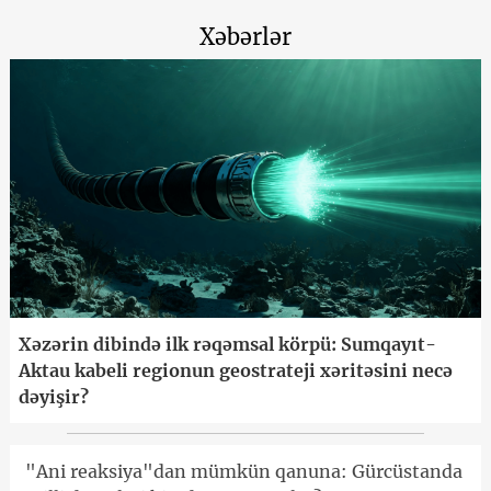
Xəbərlər
Xəzərin dibində ilk rəqəmsal körpü: Sumqayıt-
Aktau kabeli regionun geostrateji xəritəsini necə
dəyişir?
"Ani reaksiya"dan mümkün qanuna: Gürcüstanda