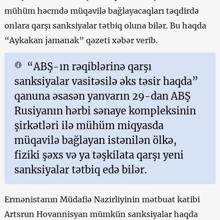
mühüm həcmdə müqavilə bağlayacaqları təqdirdə
onlara qarşı sanksiyalar tətbiq oluna bilər. Bu haqda
“Aykakan jamanak” qəzeti xəbər verib.
“ABŞ-ın rəqiblərinə qarşı
sanksiyalar vasitəsilə əks təsir haqda”
qanuna əsasən yanvarın 29-dan ABŞ
Rusiyanın hərbi sənaye kompleksinin
şirkətləri ilə mühüm miqyasda
müqavilə bağlayan istənilən ölkə,
fiziki şəxs və ya təşkilata qarşı yeni
sanksiyalar tətbiq edə bilər.
Ermənistanın Müdafiə Nazirliyinin mətbuat katibi
Artsrun Hovannisyan mümkün sanksiyalar haqda