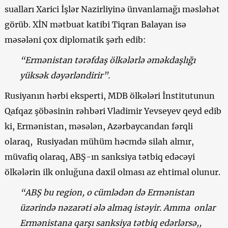
sualları Xarici İşlər Nazirliyinə ünvanlamağı məsləhət
görüb. XİN mətbuat katibi Tiqran Balayan isə
məsələni çox diplomatik şərh edib:
“Ermənistan tərəfdaş ölkələrlə əməkdaşlığı
yüksək dəyərləndirir”.
Rusiyanın hərbi eksperti, MDB ölkələri İnstitutunun
Qafqaz şöbəsinin rəhbəri Vladimir Yevseyev qeyd edib
ki, Ermənistan, məsələn, Azərbaycandan fərqli
olaraq, Rusiyadan mühüm həcmdə silah almır,
müvafiq olaraq, ABŞ-ın sanksiya tətbiq edəcəyi
ölkələrin ilk onluğuna daxil olması az ehtimal olunur.
“ABŞ bu region, o cümlədən də Ermənistan
üzərində nəzarəti ələ almaq istəyir. Amma onlar
Ermənistana qarşı sanksiya tətbiq edərlərsə,,