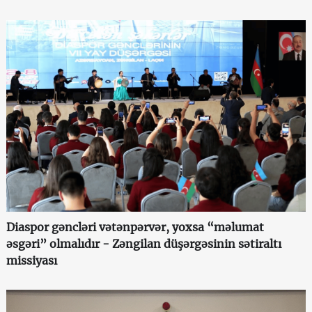
Diaspor gəncləri vətənpərvər, yoxsa “məlumat
əsgəri” olmalıdır - Zəngilan düşərgəsinin sətiraltı
missiyası