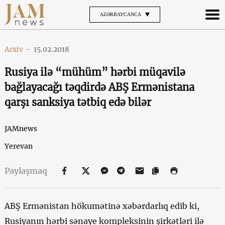
AZƏRBAYCANCA
Arxiv
-
15.02.2018
Rusiya ilə “mühüm” hərbi müqavilə
bağlayacağı təqdirdə ABŞ Ermənistana
qarşı sanksiya tətbiq edə bilər
JAMnews
Yerevan
Paylaşmaq
ABŞ Ermənistan hökumətinə xəbərdarlıq edib ki,
Rusiyanın hərbi sənaye kompleksinin şirkətləri ilə