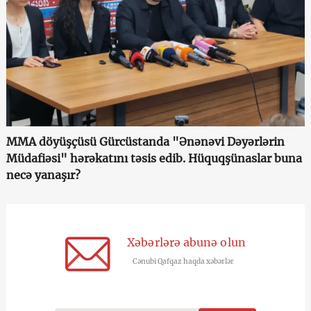
MMA döyüşçüsü Gürcüstanda "Ənənəvi Dəyərlərin
Müdafiəsi" hərəkatını təsis edib. Hüquqşünaslar buna
necə yanaşır?
Xəbərlərə abunə olun
Cənubi Qafqaz haqda xəbərlər