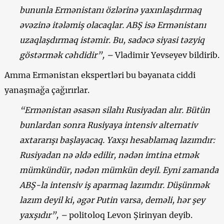
bununla Ermənistanı özlərinə yaxınlaşdırmaq
əvəzinə itələmiş olacaqlar. ABŞ isə Ermənistanı
uzaqlaşdırmaq istəmir. Bu, sadəcə siyasi təzyiq
göstərmək cəhdidir”, –
Vladimir Yevseyev bildirib.
Amma Ermənistan ekspertləri bu bəyanata ciddi
yanaşmağa çağırırlar.
“Ermənistan əsasən silahı Rusiyadan alır. Bütün
bunlardan sonra Rusiyaya intensiv alternativ
axtararışı başlayacaq. Yaxşı hesablamaq lazımdır:
Rusiyadan nə əldə edilir, nədən imtina etmək
mümkündür, nədən mümkün deyil. Eyni zamanda
ABŞ-la intensiv iş aparmaq lazımdır. Düşünmək
lazım deyil ki, əgər Putin varsa, deməli, hər şey
yaxşıdır”, –
politoloq Levon Şirinyan deyib.