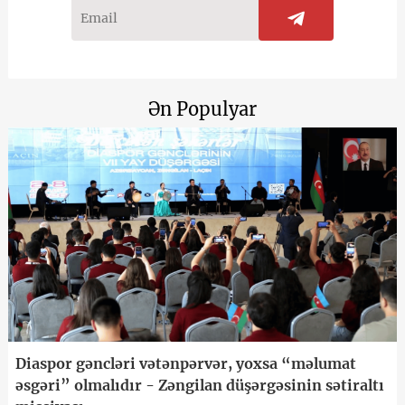
Ən Populyar
Diaspor gəncləri vətənpərvər, yoxsa “məlumat
əsgəri” olmalıdır - Zəngilan düşərgəsinin sətiraltı