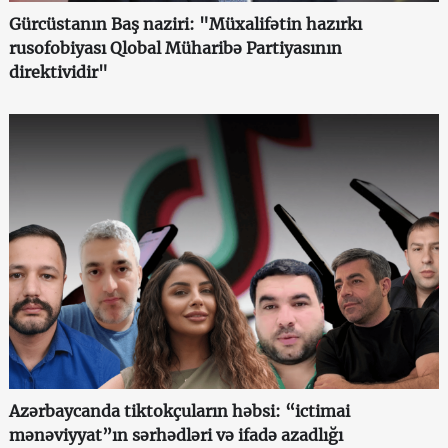
Gürcüstanın Baş naziri: "Müxalifətin hazırkı
rusofobiyası Qlobal Müharibə Partiyasının
direktividir"
Azərbaycanda tiktokçuların həbsi: “ictimai
mənəviyyat”ın sərhədləri və ifadə azadlığı