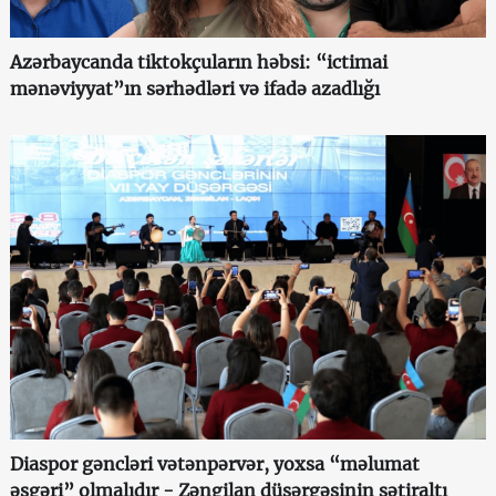
Azərbaycanda tiktokçuların həbsi: “ictimai
mənəviyyat”ın sərhədləri və ifadə azadlığı
Diaspor gəncləri vətənpərvər, yoxsa “məlumat
əsgəri” olmalıdır - Zəngilan düşərgəsinin sətiraltı