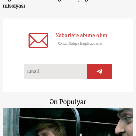
missiyası
Xəbərlərə abunə olun
Cənubi Qafqaz haqda xəbərlər
Ən Populyar