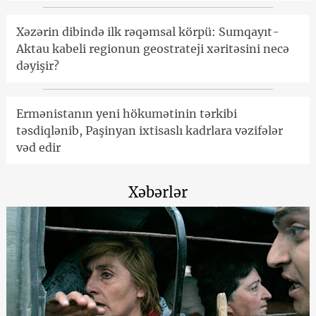
Xəzərin dibində ilk rəqəmsal körpü: Sumqayıt-
Aktau kabeli regionun geostrateji xəritəsini necə
dəyişir?
Ermənistanın yeni hökumətinin tərkibi
təsdiqlənib, Paşinyan ixtisaslı kadrlara vəzifələr
vəd edir
Xəbərlər