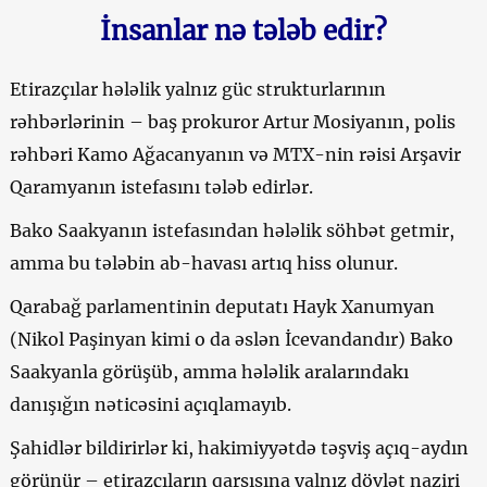
İnsanlar nə tələb edir?
Etirazçılar hələlik yalnız güc strukturlarının
rəhbərlərinin – baş prokuror Artur Mosiyanın, polis
rəhbəri Kamo Ağacanyanın və MTX-nin rəisi Arşavir
Qaramyanın istefasını tələb edirlər.
Bako Saakyanın istefasından hələlik söhbət getmir,
amma bu tələbin ab-havası artıq hiss olunur.
Qarabağ parlamentinin deputatı Hayk Xanumyan
(Nikol Paşinyan kimi o da əslən İcevandandır) Bako
Saakyanla görüşüb, amma hələlik aralarındakı
danışığın nəticəsini açıqlamayıb.
Şahidlər bildirirlər ki, hakimiyyətdə təşviş açıq-aydın
görünür – etirazçıların qarşısına yalnız dövlət naziri