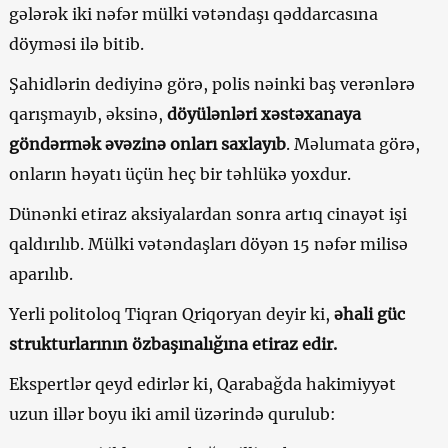
gələrək iki nəfər mülki vətəndaşı qəddarcasına
döyməsi ilə bitib.
Şahidlərin dediyinə görə, polis nəinki baş verənlərə
qarışmayıb, əksinə,
döyülənləri xəstəxanaya
göndərmək əvəzinə onları saxlayıb
. Məlumata görə,
onların həyatı üçün heç bir təhlükə yoxdur.
Dünənki etiraz aksiyalardan sonra artıq cinayət işi
qaldırılıb. Mülki vətəndaşları döyən 15 nəfər milisə
aparılıb.
Yerli politoloq Tiqran Qriqoryan deyir ki,
əhali güc
strukturlarının özbaşınalığına etiraz edir.
Ekspertlər qeyd edirlər ki, Qarabağda hakimiyyət
uzun illər boyu iki amil üzərində qurulub: