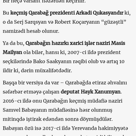
Bir neçə variant nəzərdən keçirilir.
Bu
keçmiş Qarabağ prezidenti Arkadi Qukasyandır
ki,
o da Serj Sarqsyan və Robert Koçaryanın “güzəştli”
namizədi hesab olunur.
Ya da bu,
Qarabağın hazırkı xarici işlər naziri Masis
Mailyan
ola bilər, hansı ki, 2007-ci ildə prezident
seçkilərində Bako Saakyanın rəqibi olub və artıq 10
ildir ki, dərin müxalifətdədir.
Başqa bir versiya da var – Qarabağda etiraz əhvalını
səfərbər etməyə çalışan
deputat Hayk Xanumyan
.
2016-cı ildə onu Qarabağın keçmiş müdafiə naziri
Samvel Babayanın müdafiəsinə həsr olunmuş
mitinqdə iştirak edəndən sonra döymüşdülər.
Babayan özü isə 2017-ci ildə Yerevanda hakimiyyətə