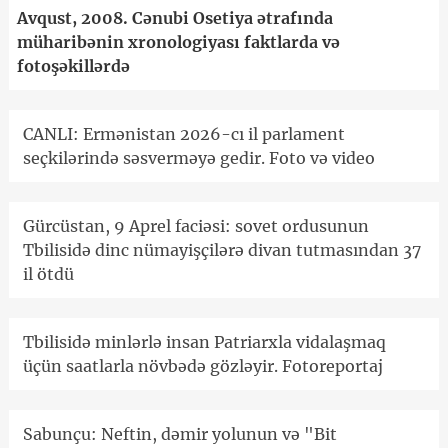
Avqust, 2008. Cənubi Osetiya ətrafında
müharibənin xronologiyası faktlarda və
fotoşəkillərdə
CANLI: Ermənistan 2026-cı il parlament
seçkilərində səsverməyə gedir. Foto və video
Gürcüstan, 9 Aprel faciəsi: sovet ordusunun
Tbilisidə dinc nümayişçilərə divan tutmasından 37
il ötdü
Tbilisidə minlərlə insan Patriarxla vidalaşmaq
üçün saatlarla növbədə gözləyir. Fotoreportaj
Sabunçu: Neftin, dəmir yolunun və "Bit