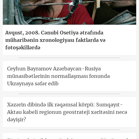
Avqust, 2008. Cənubi Osetiya ətrafında
müharibənin xronologiyası faktlarda və
fotoşəkillərdə
Ceyhun Bayramov Azərbaycan-Rusiya
münasibətlərinin normallaşması fonunda
Ukraynaya səfər edib
Xəzərin dibində ilk rəqəmsal körpü: Sumqayıt-
Aktau kabeli regionun geostrateji xəritəsini necə
dəyişir?