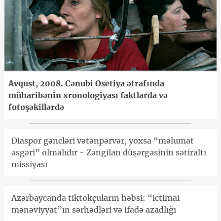
Avqust, 2008. Cənubi Osetiya ətrafında
müharibənin xronologiyası faktlarda və
fotoşəkillərdə
Diaspor gəncləri vətənpərvər, yoxsa “məlumat
əsgəri” olmalıdır - Zəngilan düşərgəsinin sətiraltı
missiyası
Azərbaycanda tiktokçuların həbsi: “ictimai
mənəviyyat”ın sərhədləri və ifadə azadlığı