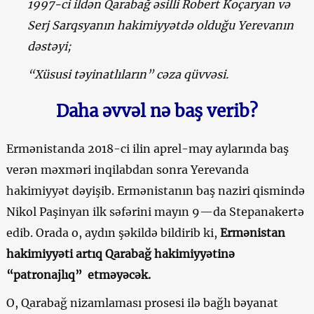
1997-ci ildən Qarabağ əsilli Robert Koçaryan və
Serj Sarqsyanın hakimiyyətdə olduğu Yerevanın
dəstəyi;
“Xüsusi təyinatlıların” cəza qüvvəsi.
Daha əvvəl nə baş verib?
Ermənistanda 2018-ci ilin aprel-may aylarında baş
verən məxməri inqilabdan sonra Yerevanda
hakimiyyət dəyişib. Ermənistanın baş naziri qismində
Nikol Paşinyan ilk səfərini mayın 9—da Stepanakertə
edib. Orada o, aydın şəkildə bildirib ki,
Ermənistan
hakimiyyəti artıq Qarabağ hakimiyyətinə
“patronajlıq” etməyəcək.
O, Qarabağ nizamlaması prosesi ilə bağlı bəyanat