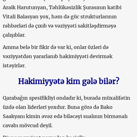
Araik Harutunyan, Təhlükəsizlik Şurasının katibi
Vitali Balasyan yox, həm də güc strukturlarının
rəhbərləri də çıxıb və vəziyyəti sakitləşdirməyə
çalışıblar.
Amma belə bir fikir də var ki, onlar özləri də
vəziyyətdən yararlanıb hakimiyyəti devirmək
istəyirlər.
Hakimiyyətə kim gələ bilər?
Qarabağın spesifikliyi ondadır ki, burada müxalifətin
üzdə olan liderləri yoxdur. Buna görə də Bako
Saakyanı kimin əvəz edə biləcəyi sualının birmənalı
cavabı mövcud deyil.