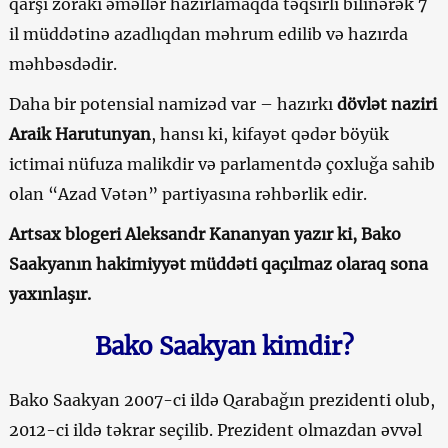
qarşı zorakı əməllər hazırlamaqda təqsirli bilinərək 7
il müddətinə azadlıqdan məhrum edilib və hazırda
məhbəsdədir.
Daha bir potensial namizəd var – hazırkı
dövlət naziri
Araik Harutunyan
, hansı ki, kifayət qədər böyük
ictimai nüfuza malikdir və parlamentdə çoxluğa sahib
olan “Azad Vətən” partiyasına rəhbərlik edir.
Artsax blogeri Aleksandr Kananyan yazır ki, Bako
Saakyanın hakimiyyət müddəti qaçılmaz olaraq sona
yaxınlaşır.
Bako Saakyan kimdir?
Bako Saakyan 2007-ci ildə Qarabağın prezidenti olub,
2012-ci ildə təkrar seçilib. Prezident olmazdan əvvəl