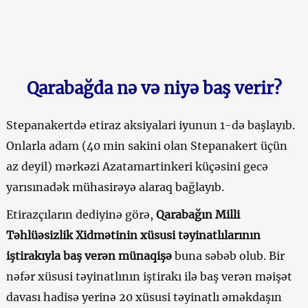
Qarabağda nə və niyə baş verir?
Stepanakertdə etiraz aksiyalari iyunun 1-də başlayıb.
Onlarla adam (40 min sakini olan Stepanakert üçün
az deyil) mərkəzi Azatamartinkeri küçəsini gecə
yarısınadək mühasirəyə alaraq bağlayıb.
Etirazçıların dediyinə görə,
Qarabağın Milli
Təhlüəsizlik Xidmətinin xüsusi təyinatlılarının
iştirakıyla baş verən münaqişə
buna səbəb olub. Bir
nəfər xüsusi təyinatlının iştirakı ilə baş verən məişət
davası hadisə yerinə 20 xüsusi təyinatlı əməkdaşın