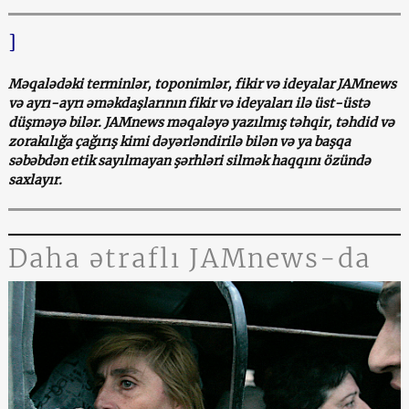
]
Məqalədəki terminlər, toponimlər, fikir və ideyalar JAMnews
və ayrı-ayrı əməkdaşlarının fikir və ideyaları ilə üst-üstə
düşməyə bilər. JAMnews məqaləyə yazılmış təhqir, təhdid və
zorakılığa çağırış kimi dəyərləndirilə bilən və ya başqa
səbəbdən etik sayılmayan şərhləri silmək haqqını özündə
saxlayır.
Daha ətraflı JAMnews-da