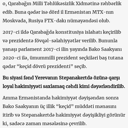
o, Qarabağın Milli Təhlükəsizlik Xidmətinə rəhbərlik
edib. Buna qədər isə dörd il Ermənistan MTX-nın
Moskvada, Rusiya FTX-dakı nümayəndəsi olub.
2017-ci ildə Qarabağda konstitusiya islahatı keçirilib
və prezidentə fövqəl-səlahiyyətlər verilib. Bununla
yanaşı parlament 2017-ci ilin yayında Bako Saakyanı
2020-ci ilə, ümummilli prezident seçkiləri baş tutana
qədər “keçid dövrü prezidenti” seçib.
Bu siyasi fənd Yerevanın Stepanakertdə özünə qarşı
loyal hakimiyyəti saxlamaq cəhdi kimi dəyərləndirilib.
Amma Ermənistanda hakimiyyət dəyişəndən sonra
Bako Saakyanın üç illik “keçid” müddəti mənasını
itirib və Stepanakertdə hakimiyyət dəyişikliyi görünür
ki, sadəcə zaman məsələsinə çevrilib.