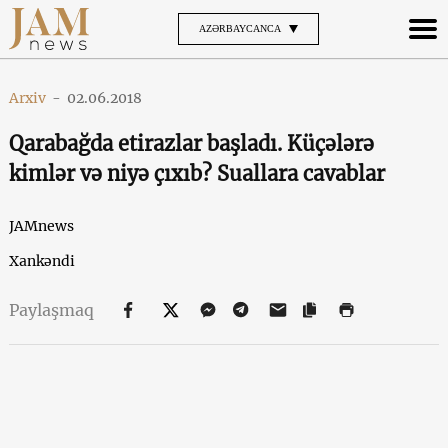
AZƏRBAYCANCA
Arxiv
-
02.06.2018
Qarabağda etirazlar başladı. Küçələrə
kimlər və niyə çıxıb? Suallara cavablar
JAMnews
Xankəndi
Paylaşmaq