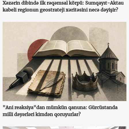
Xəzərin dibində ilk rəqəmsal körpü: Sumqayıt-Aktau
kabeli regionun geostrateji xəritəsini necə dəyişir?
"Ani reaksiya"dan mümkün qanuna: Gürcüstanda
milli dəyərləri kimdən qoruyurlar?