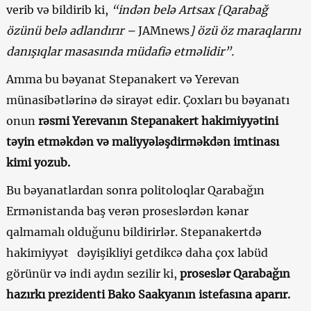
verib və bildirib ki,
“indən belə Artsax [Qarabağ
özünü belə adlandırır –
JAMnews
] özü öz maraqlarını
danışıqlar masasında müdafiə etməlidir”.
Amma bu bəyanat Stepanakert və Yerevan
münasibətlərinə də sirayət edir. Çoxları bu bəyanatı
onun
rəsmi Yerevanın Stepanakert hakimiyyətini
təyin etməkdən və maliyyələşdirməkdən imtinası
kimi yozub.
Bu bəyanatlardan sonra politoloqlar Qarabağın
Ermənistanda baş verən proseslərdən kənar
qalmamalı olduğunu bildirirlər. Stepanakertdə
hakimiyyət dəyişikliyi getdikcə daha çox labüd
görünür və indi aydın sezilir ki,
proseslər Qarabağın
hazırkı prezidenti Bako Saakyanın istefasına aparır.