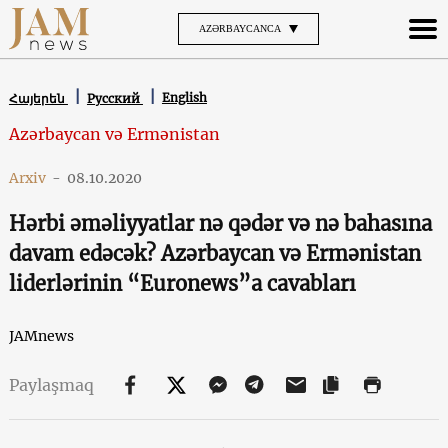
AZƏRBAYCANCA
English
Հայերեն
Русский
Azərbaycan və Ermənistan
Arxiv
-
08.10.2020
Hərbi əməliyyatlar nə qədər və nə bahasına
davam edəcək? Azərbaycan və Ermənistan
liderlərinin “Euronews”a cavabları
JAMnews
Paylaşmaq