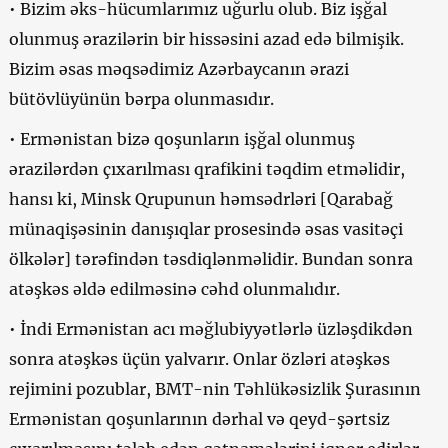
• Bizim əks-hücumlarımız uğurlu olub. Biz işğal
olunmuş ərazilərin bir hissəsini azad edə bilmişik.
Bizim əsas məqsədimiz Azərbaycanın ərazi
bütövlüyünün bərpa olunmasıdır.
• Ermənistan bizə qoşunların işğal olunmuş
ərazilərdən çıxarılması qrafikini təqdim etməlidir,
hansı ki, Minsk Qrupunun həmsədrləri [Qarabağ
münaqişəsinin danışıqlar prosesində əsas vasitəçi
ölkələr] tərəfindən təsdiqlənməlidir. Bundan sonra
atəşkəs əldə edilməsinə cəhd olunmalıdır.
• İndi Ermənistan acı məğlubiyyətlərlə üzləşdikdən
sonra atəşkəs üçün yalvarır. Onlar özləri atəşkəs
rejimini pozublar, BMT-nin Təhlükəsizlik Şurasının
Ermənistan qoşunlarının dərhal və qeyd-şərtsiz