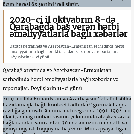
üçün hərəsi öz şərtini irəli sürür.
2020-ci il oktyabrın 8-də
Qarabağda baş verən hərbi
əməliyyatlarla bağlı xəbərlər
Qarabağ ətrafında və Azərbaycan-Ermənistan sərhədində hərbi
əməliyyatlarla bağlı hər iki tərəfdən xəbərlər və reportajlar.
Döyüşlərin 12-ci günü
Qarabağ ətrafında və Azərbaycan-Ermənistan
sərhədində hərbi əməliyyatlarla bağlı xəbərlər və
reportajlar. Döyüşlərin 11-ci günü
2019-cu ildə Ermənistan və Azərbaycan “əhalini sülhə
hazırlamaqla bağlı konkret tədbirlər” görmək haqda
razılığa gəlmişdi. Aamma indi regionda 1991-1994-cü
illər Qarabağ müharibəsinin yekununda atəşkəs sazisi
bağlanandan sonra ötən 30 ildə ən uzun müddətli və
genişmiqyaslı toqquşma baş verir. Münaqişəyə digər