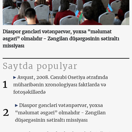
Diaspor gəncləri vətənpərvər, yoxsa “məlumat
əsgəri” olmalıdır - Zəngilan düşərgəsinin sətiraltı
missiyası
Saytda populyar
Avqust, 2008. Cənubi Osetiya ətrafında
1
müharibənin xronologiyası faktlarda və
fotoşəkillərdə
Diaspor gəncləri vətənpərvər, yoxsa
2
“məlumat əsgəri” olmalıdır - Zəngilan
düşərgəsinin sətiraltı missiyası