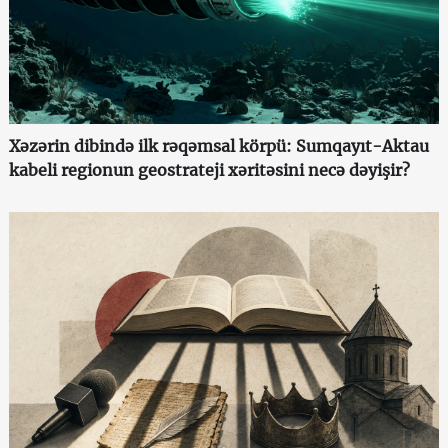
Xəzərin dibində ilk rəqəmsal körpü: Sumqayıt-Aktau
kabeli regionun geostrateji xəritəsini necə dəyişir?