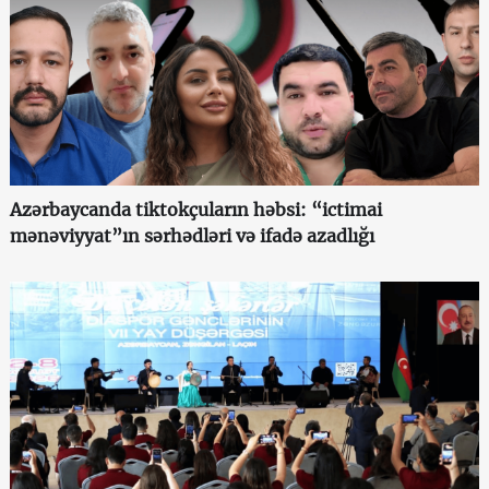
Azərbaycanda tiktokçuların həbsi: “ictimai
mənəviyyat”ın sərhədləri və ifadə azadlığı