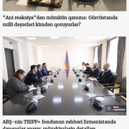
"Ani reaksiya"dan mümkün qanuna: Gürcüstanda
milli dəyərləri kimdən qoruyurlar?
ABŞ-nin TRIPP+ fondunun rəhbəri Ermənistanda
danışıqlar aparır: müzakirələrin detalları