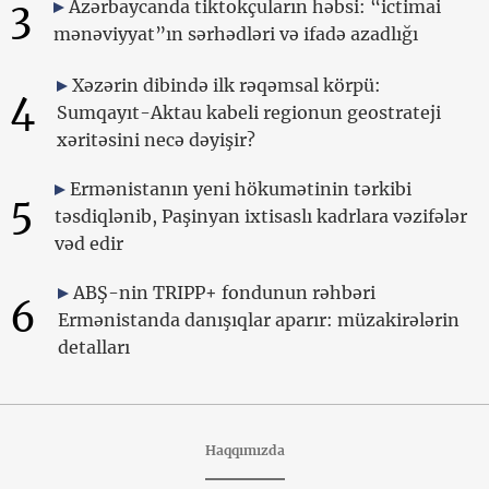
3
Azərbaycanda tiktokçuların həbsi: “ictimai
mənəviyyat”ın sərhədləri və ifadə azadlığı
Xəzərin dibində ilk rəqəmsal körpü:
4
Sumqayıt-Aktau kabeli regionun geostrateji
xəritəsini necə dəyişir?
Ermənistanın yeni hökumətinin tərkibi
5
təsdiqlənib, Paşinyan ixtisaslı kadrlara vəzifələr
vəd edir
ABŞ-nin TRIPP+ fondunun rəhbəri
6
Ermənistanda danışıqlar aparır: müzakirələrin
detalları
Haqqımızda