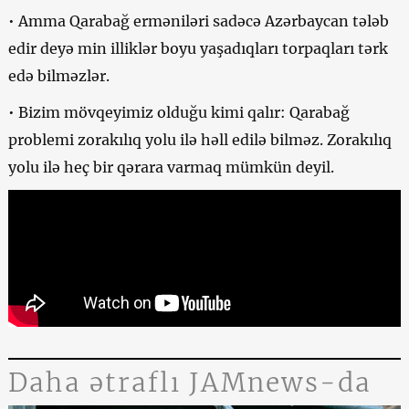
• Amma Qarabağ erməniləri sadəcə Azərbaycan tələb
edir deyə min illiklər boyu yaşadıqları torpaqları tərk
edə bilməzlər.
• Bizim mövqeyimiz olduğu kimi qalır: Qarabağ
problemi zorakılıq yolu ilə həll edilə bilməz. Zorakılıq
yolu ilə heç bir qərara varmaq mümkün deyil.
Daha ətraflı JAMnews-da