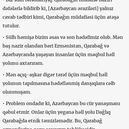
dəfələrlə bildirib ki, [Azərbaycan əraziləri] yalnız
cavab tədbiri kimi, Qarabağın müdafiəsi üçün atəşə
tutulur.
• Sülh həmişə bizim əsas və son hədəfimiz olub. Mən
baş nazir olandan bəri Ermənistan, Qarabağ və
Azərbaycanda yaşayan insanlar üçün məqbul həll
yolunu axtarıram.
• Mən açıq-aşkar digər tərəf üçün məqbul həll
yolunun tapılmasına hədəflənmiş danşıqlara cəlb
olunmuşam.
• Problem ondadır ki, Azərbaycan bu cür yanaşmanı
qəbul etmir. Onlar üçün yeganə həll yolu Dağlıq
Qarabağda etnik təmizləmədir. Bu, Qarabağ