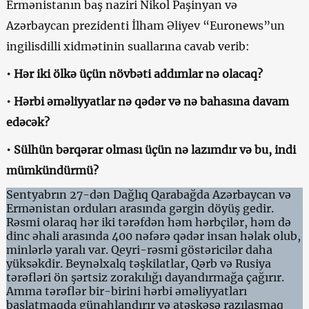
Ermənistanın baş naziri Nikol Paşinyan və
Azərbaycan prezidenti İlham Əliyev “Euronews”un
ingilisdilli xidmətinin suallarına cavab verib:
• Hər iki ölkə üçün növbəti addımlar nə olacaq?
• Hərbi əməliyyatlar nə qədər və nə bahasına davam
edəcək?
• Sülhün bərqərar olması üçün nə lazımdır və bu, indi
mümkündürmü?
Sentyabrın 27-dən Dağlıq Qarabağda Azərbaycan və
Ermənistan orduları arasında gərgin döyüş gedir.
Rəsmi olaraq hər iki tərəfdən həm hərbçilər, həm də
dinc əhali arasında 400 nəfərə qədər insan həlak olub,
minlərlə yaralı var. Qeyri-rəsmi göstəricilər daha
yüksəkdir. Beynəlxalq təşkilatlar, Qərb və Rusiya
tərəfləri ön şərtsiz zorakılığı dayandırmağa çağırır.
Amma tərəflər bir-birini hərbi əməliyyatları
başlatmaqda günahlandırır və atəşkəsə razılaşmaq