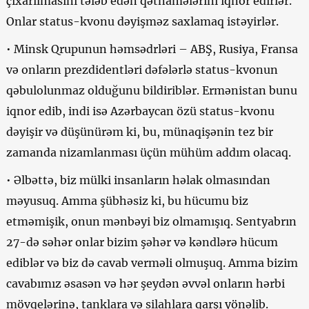
çıxarılmasını tələb edən qətnamələrini iqnor edirlər.
Onlar status-kvonu dəyişməz saxlamaq istəyirlər.
• Minsk Qrupunun həmsədrləri – ABŞ, Rusiya, Fransa
və onların prezdidentləri dəfələrlə status-kvonun
qəbulolunmaz olduğunu bildiriblər. Ermənistan bunu
iqnor edib, indi isə Azərbaycan özü status-kvonu
dəyişir və düşünürəm ki, bu, münaqişənin tez bir
zamanda nizamlanması üçün mühüm addım olacaq.
• Əlbəttə, biz mülki insanların həlak olmasından
məyusuq. Amma şübhəsiz ki, bu hücumu biz
etməmişik, onun mənbəyi biz olmamışıq. Sentyabrın
27-də səhər onlar bizim şəhər və kəndlərə hücum
ediblər və biz də cavab verməli olmuşuq. Amma bizim
cavabımız əsasən və hər şeydən əvvəl onların hərbi
mövqelərinə, tanklara və silahlara qarşı yönəlib.