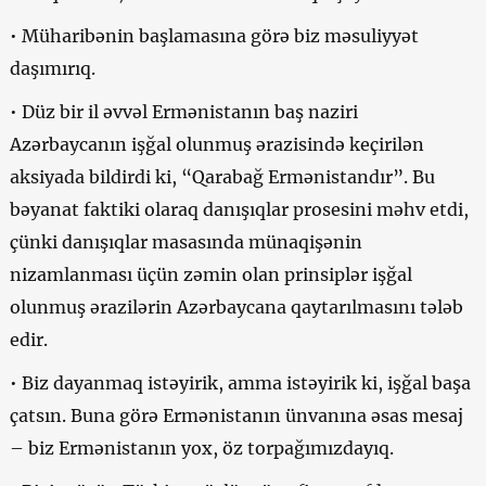
• Müharibənin başlamasına görə biz məsuliyyət
daşımırıq.
• Düz bir il əvvəl Ermənistanın baş naziri
Azərbaycanın işğal olunmuş ərazisində keçirilən
aksiyada bildirdi ki, “Qarabağ Ermənistandır”. Bu
bəyanat faktiki olaraq danışıqlar prosesini məhv etdi,
çünki danışıqlar masasında münaqişənin
nizamlanması üçün zəmin olan prinsiplər işğal
olunmuş ərazilərin Azərbaycana qaytarılmasını tələb
edir.
• Biz dayanmaq istəyirik, amma istəyirik ki, işğal başa
çatsın. Buna görə Ermənistanın ünvanına əsas mesaj
– biz Ermənistanın yox, öz torpağımızdayıq.