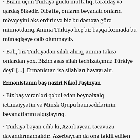
• Bizim üçün Türkiyə güclü müttəfiq, tərəfdaş və
qardaş ölkədir. Əlbəttə, onların bəyanatı onların
mövqeyini əks etdirir və biz bu dəstəyə görə
minnətdarıq. Amma Türkiyə heç bir başqa formada bu
münaqişəyə cəlb olunmayıb.
• Bəli, biz Türkiyədən silah alırıq, amma təkcə
onlardan yox. Bizim əsas silah təchizatçımız Türkiyə
deyil […]. Ermənistan isə silahları havayı alır.
Ermənistanın baş naziri Nikol Paşinyan
• Biz baş verənləri qəbul edən beynəlxalq
ictimaiyyətin və Minsk Qrupu həmsədrlərinin
bəyanatlarını alqışlayırıq.
• Türkiyə bəyan edib ki, Azərbaycan təcavüzü
dayandırmamalıdır. Azərbaycan da ona təklif edilən