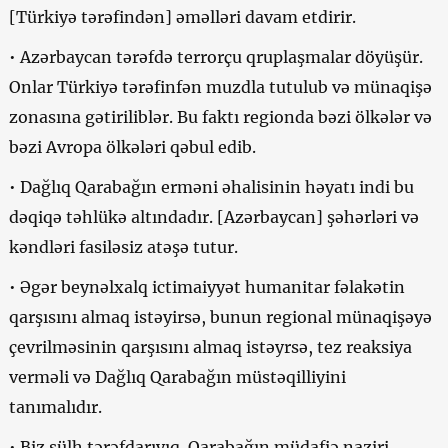
[Türkiyə tərəfindən] əməlləri davam etdirir.
• Azərbaycan tərəfdə terrorçu qruplaşmalar döyüşür.
Onlar Türkiyə tərəfinfən muzdla tutulub və münaqişə
zonasına gətiriliblər. Bu faktı regionda bəzi ölkələr və
bəzi Avropa ölkələri qəbul edib.
• Dağlıq Qarabağın erməni əhalisinin həyatı indi bu
dəqiqə təhlükə altındadır. [Azərbaycan] şəhərləri və
kəndləri fasiləsiz atəşə tutur.
• Əgər beynəlxalq ictimaiyyət humanitar fəlakətin
qarşısını almaq istəyirsə, bunun regional münaqişəyə
çevrilməsinin qarşısını almaq istəyrsə, tez reaksiya
verməli və Dağlıq Qarabağın müstəqilliyini
tanımalıdır.
• Biz sülh tərəfdarıyıq. Qarabağın müdafiə naziri