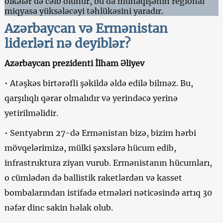
ölkələr də cəlb olunur, bu da münaqişənin regional
miqyasa yüksələcəyi təhlükəsini yaradır.
Azərbaycan və Ermənistan
liderləri nə deyiblər?
Azərbaycan prezidenti İlham Əliyev
• Atəşkəs birtərəfli şəkildə əldə edilə bilməz. Bu,
qarşılıqlı qərar olmalıdır və yerindəcə yerinə
yetirilməlidir.
• Sentyabrın 27-də Ermənistan bizə, bizim hərbi
mövqelərimizə, mülki şəxslərə hücum edib,
infrastruktura ziyan vurub. Ermənistanın hücumları,
o cümlədən də ballistik raketlərdən və kasset
bombalarından istifadə etmələri nəticəsində artıq 30
nəfər dinc sakin həlak olub.