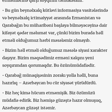
ermənilərinə qarşı soyqırım təhlükəsidir.
• Bu gün beynəlxalq kütləvi informasiya vasitələrində
və beynəlxalq ictimaiyyət arasında Ermənistan və
Qarabağın bu müharibəni başlaya bilməyəcəyinə dair
kifayət qədər məlumat var, çünki bizim burada həll
etməli olduğumuz hərbi məsələmiz olmayıb.
• Bizim həll etməli olduğumuz məsələ siyasi xarakter
daşıyır. Bizim məqsədimiz erməni xalqını yeni
soyqırımdan qorumaqdır. Bu özünümüdafiədir.
• Qarabağ münaqişəsinin zorakı yolla həlli, buna
hazırlıq – Azərbaycan bu cür siyasət yürüdürdü.
• Biz heç kimə hücum etməmişik. Biz özümüzü
müdafiə edirik. Biz həmişə güzəştə hazır olmuşuq,
Azərbaycan güzəşt istəmir.