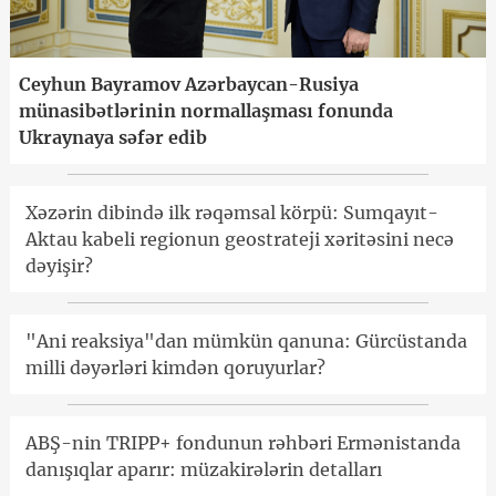
Ceyhun Bayramov Azərbaycan-Rusiya
münasibətlərinin normallaşması fonunda
Ukraynaya səfər edib
Xəzərin dibində ilk rəqəmsal körpü: Sumqayıt-
Aktau kabeli regionun geostrateji xəritəsini necə
dəyişir?
"Ani reaksiya"dan mümkün qanuna: Gürcüstanda
milli dəyərləri kimdən qoruyurlar?
ABŞ-nin TRIPP+ fondunun rəhbəri Ermənistanda
danışıqlar aparır: müzakirələrin detalları