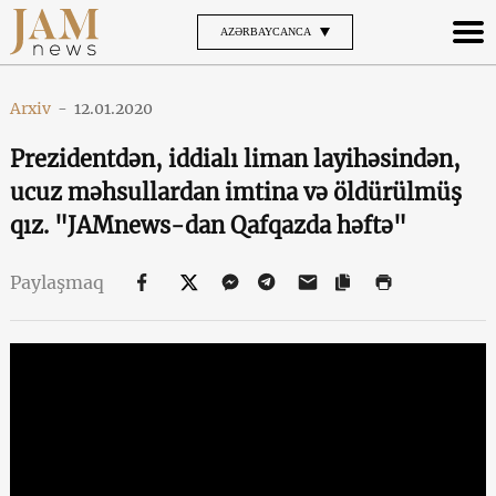
AZƏRBAYCANCA
Arxiv
-
12.01.2020
Prezidentdən, iddialı liman layihəsindən,
ucuz məhsullardan imtina və öldürülmüş
qız. "JAMnews-dan Qafqazda həftə"
Paylaşmaq