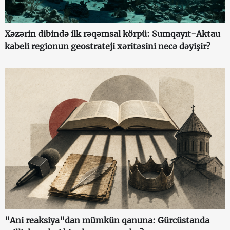
Xəzərin dibində ilk rəqəmsal körpü: Sumqayıt-Aktau
kabeli regionun geostrateji xəritəsini necə dəyişir?
"Ani reaksiya"dan mümkün qanuna: Gürcüstanda