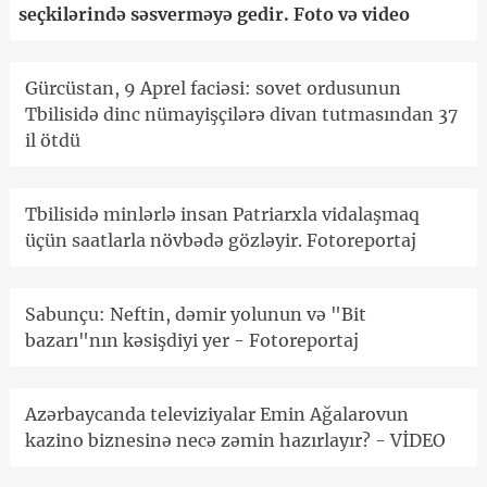
seçkilərində səsverməyə gedir. Foto və video
Gürcüstan, 9 Aprel faciəsi: sovet ordusunun
Tbilisidə dinc nümayişçilərə divan tutmasından 37
il ötdü
Tbilisidə minlərlə insan Patriarxla vidalaşmaq
üçün saatlarla növbədə gözləyir. Fotoreportaj
Sabunçu: Neftin, dəmir yolunun və "Bit
bazarı"nın kəsişdiyi yer - Fotoreportaj
Azərbaycanda televiziyalar Emin Ağalarovun
kazino biznesinə necə zəmin hazırlayır? - VİDEO