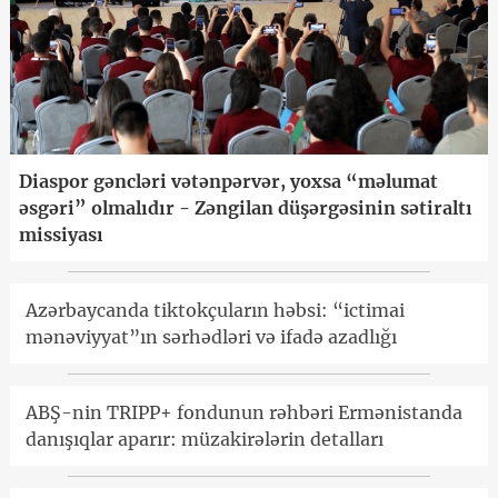
Diaspor gəncləri vətənpərvər, yoxsa “məlumat
əsgəri” olmalıdır - Zəngilan düşərgəsinin sətiraltı
missiyası
Azərbaycanda tiktokçuların həbsi: “ictimai
mənəviyyat”ın sərhədləri və ifadə azadlığı
ABŞ-nin TRIPP+ fondunun rəhbəri Ermənistanda
danışıqlar aparır: müzakirələrin detalları