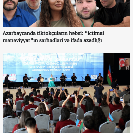
Azərbaycanda tiktokçuların həbsi: “ictimai
mənəviyyat”ın sərhədləri və ifadə azadlığı