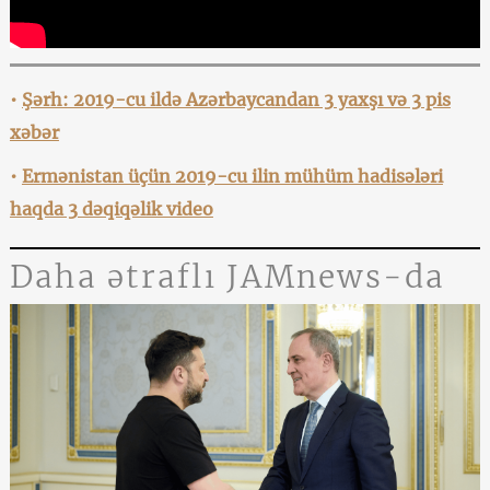
•
Şərh: 2019-cu ildə Azərbaycandan 3 yaxşı və 3 pis
xəbər
•
Ermənistan üçün 2019-cu ilin mühüm hadisələri
haqda 3 dəqiqəlik video
Daha ətraflı JAMnews-da