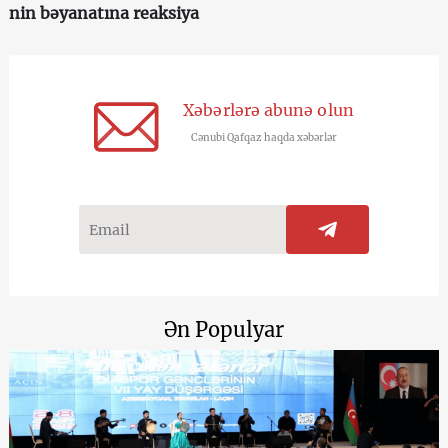
nin bəyanatına reaksiya
Xəbərlərə abunə olun
Cənubi Qafqaz haqda xəbərlər
Ən Populyar