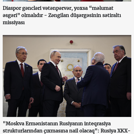
Diaspor gəncləri vətənpərvər, yoxsa “məlumat
əsgəri” olmalıdır - Zəngilan düşərgəsinin sətiraltı
missiyası
"Moskva Ermənistanın Rusiyanın inteqrasiya
strukturlarından çıxmasına nail olacaq": Rusiya XKX-