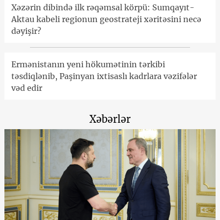
Xəzərin dibində ilk rəqəmsal körpü: Sumqayıt-
Aktau kabeli regionun geostrateji xəritəsini necə
dəyişir?
Ermənistanın yeni hökumətinin tərkibi
təsdiqlənib, Paşinyan ixtisaslı kadrlara vəzifələr
vəd edir
Xəbərlər